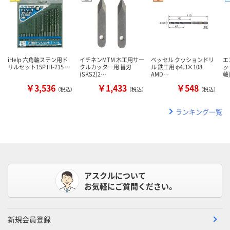
iHelp 六角軸ステン用ド
イチネンMTM 木工用サー
ベッセル クッションドリ
エ
リルセット15P IH-715 …
クルカッター用 替刃
ル 鉄工用 φ4.3×108
ッ
(SKS2)2…
AMD…
軸)
￥3,536
￥1,433
￥548
（税込）
（税込）
（税込）
ランキング一覧
アスクルについて
お気軽にご質問ください。
新規会員登録