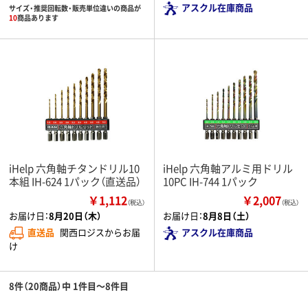
アスクル在庫商品
サイズ・推奨回転数・販売単位違いの商品が
10
商品あります
iHelp 六角軸チタンドリル10
iHelp 六角軸アルミ用ドリル
本組 IH-624 1パック（直送品）
10PC IH-744 1パック
￥1,112
￥2,007
（税込）
（税込）
お届け日：
8月20日（木）
お届け日：
8月8日（土）
直送品
関西ロジスからお届
アスクル在庫商品
け
8件（20商品）中 1件目～8件目