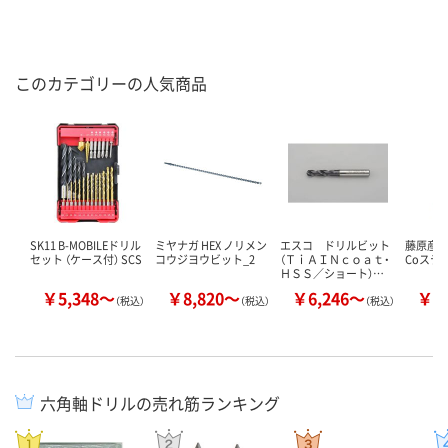
このカテゴリーの人気商品
SK11 B-MOBILEドリル
ミヤナガ HEX ノリメン
エスコ ドリルビット
藤原産業 
セット （ケース付） SCS
コウジヨウビット_2
（ＴｉＡＩＮｃｏａｔ・
Coステ
ＨＳＳ／ショート）…
￥5,348～
￥8,820～
￥6,246～
￥2
（税込）
（税込）
（税込）
六角軸ドリルの売れ筋ランキング