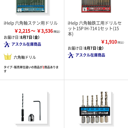
iHelp 六角軸ステン用ドリル
iHelp 六角軸鉄工用ドリルセ
ット15P IH-714 1セット(15
￥2,215
￥3,536
本)
お届け日：
8月7日（金）
￥1,910
（税込）
アスクル在庫商品
お届け日：
8月7日（金）
アスクル在庫商品
六角軸ドリル
タイプ・販売単位違いの商品が
2
商品ありま
す