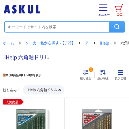
カゴ
メニュー
ホーム
メーカー名から探す - 【ア行】
ア
iHelp
六角
iHelp 六角軸ドリル
1
8
件（20商品）中 1～8件を表示
表示切替
絞り込み
並び替え
iHelp 六角軸ドリル
絞り込み
人気商品