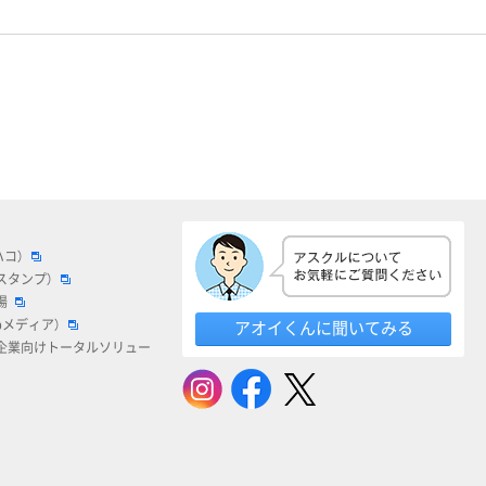
ハコ）
スタンプ）
場
bメディア）
アオイくんに聞いてみる
企業向けトータルソリュー