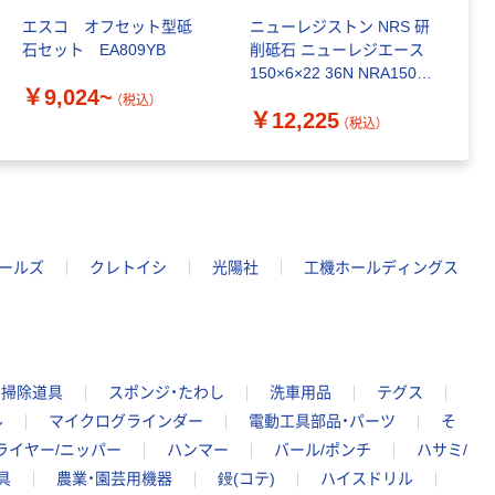
スタンダード
エスコ オフセット型砥
ニューレジストン NRS 研
N
￥126~
石セット EA809YB
削砥石 ニューレジエース
イ
（税込）
150×6×22 36N NRA1506-
18
￥9,024~
36N 1セット(25枚) 700-
H
（税込）
￥12,225
￥
0492（直送品）
(
（税込）
ールズ
クレトイシ
光陽社
工機ホールディングス
用掃除道具
スポンジ・たわし
洗車用品
テグス
ル
マイクログラインダー
電動工具部品・パーツ
そ
ライヤー/ニッパー
ハンマー
バール/ポンチ
ハサミ/
具
農業・園芸用機器
鏝(コテ)
ハイスドリル