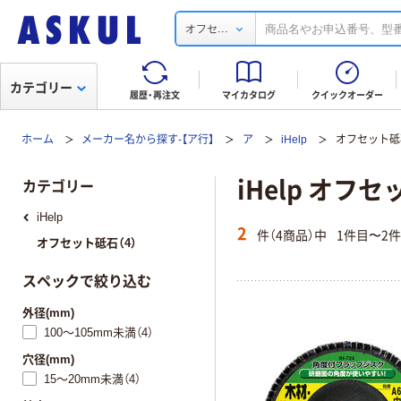
...
オフセ
カテゴリー
履歴・再注文
マイカタログ
クイックオーダー
ホーム
メーカー名から探す-【ア行】
ア
iHelp
オフセット砥
iHelp オフ
カテゴリー
iHelp
2
件（4商品）中
1件目〜2
オフセット砥石（4）
スペックで絞り込む
外径(mm)
100～105mm未満（4）
穴径(mm)
15～20mm未満（4）