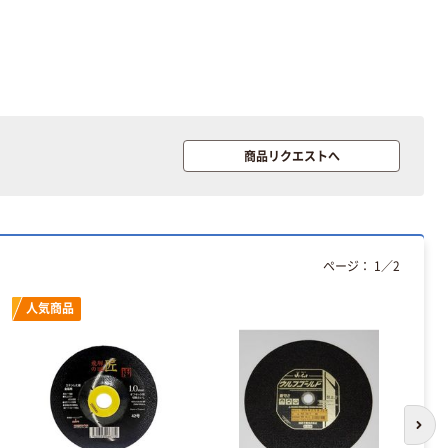
商品リクエストへ
オリジナル
オリジナル
乾電池 単3
コピー用紙 ア
ページ：
1
／
2
形 アルカリ乾
スクル マルチ
電池 北欧パッ
ペーパー スーパ
人気商品
ケージ アスク
ーホワイト+
￥140~
￥149~
（税込）
（税込）
ルオリジナル
本気プライス
本気プライス
【ガムテープ】ア
ペーパータオル
スクル 現場のチ
中判 再生紙
次の