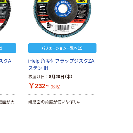
）
バリエーション一覧へ（2）
スクA
iHelp 角度付フラップジスクZA
ステン IH
お届け日
8月20日（木）
￥232~
（税込）
磨面が大
研磨面の角度が使いやすい。