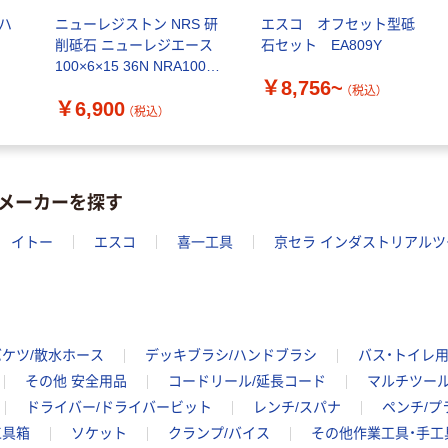
ト ホワイト紙コ
ブ 薄手 粉な
 ハ
ニューレジストン NRS 研
エスコ オフセット型砥
ップ
し（パウダーフ
￥298~
削砥石 ニューレジエース
石セット EA809Y
（税込）
リー）
￥374~
（税込）
100×6×15 36N NRA1006-
￥8,756~
ト
36N 1セット(25枚) 700-
（税込）
￥6,900
0491（直送品）
（税込）
メーカーを探す
イトー
エスコ
喜一工具
京セラ インダストリアルツ
バケツ/散水ホース
デッキブラシ/ハンドブラシ
バス・トイレ
その他 安全用品
コードリール/延長コード
マルチツー
ドライバー/ドライバービット
レンチ/スパナ
ペンチ/プ
工具箱
ソケット
クランプ/バイス
その他作業工具・手工