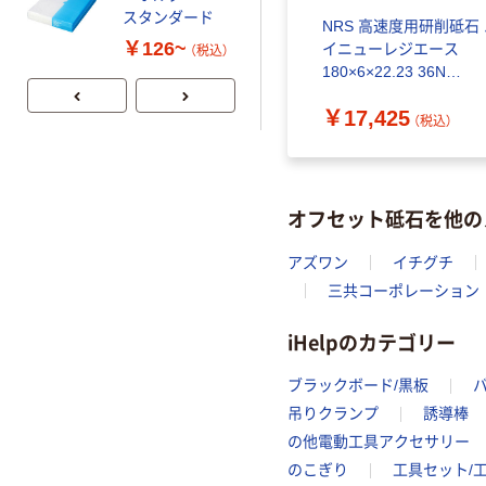
スタンダード
ート 大王製紙
NRS 高速度用研削砥石
共同企画 トイ
￥126~
￥330~
イニューレジエース
（税込）
（税込）
レクリーナー
180×6×22.23 36N
トイレシート
HNRA1806-36N 1セッ
オリジナル
￥17,425
(25枚)（直送品）
（税込）
オフセット砥石を他の
アズワン
イチグチ
三共コーポレーション
iHelpのカテゴリー
ブラックボード/黒板
吊りクランプ
誘導棒
の他電動工具アクセサリー
のこぎり
工具セット/