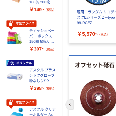
100％ 200枚
スーパーエコノ
FSC認証 シング
ミー+
￥149~
￥149~
（税込）
（税込）
理研コランダム リコデ
ル 大王製紙共同
スクEシリーズ Zーtype
企画 オリジナル
99-RCEZ
本気プライス
本気プライス
ティッシュペー
アスクル 耳にや
￥5,570~
（税込）
パー ボックス
さしい やわらか
150組 5箱入 ア
いマスク
スクル スマート
￥307~
￥458~
（税込）
（税込）
コンパクト ビ
ビッド PEFC認
オフセット砥石
証
オリジナル
本気プライス
アスクル プラス
ペーパータオル
チックグローブ
小判・シングル
粉なし（パウダ
再生紙 200枚
ーフリー）
FSC認証紙 アス
￥398~
￥143~
（税込）
（税込）
クルオリジナル
本気プライス
本気プライス
前のスライドへ
アスクル クリア
アスクル トイ
ーホルダー A4
レのおそうじシ