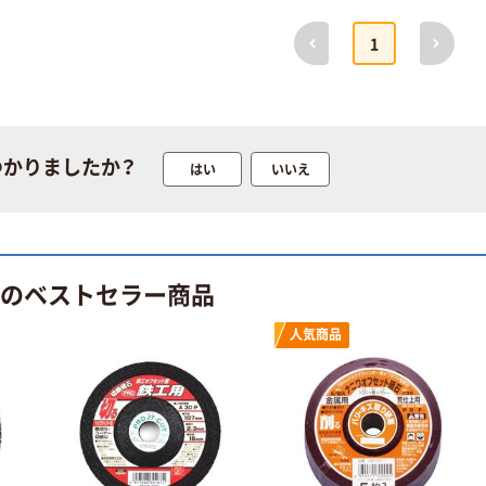
前へ
次へ
1
つかりましたか？
はい
いいえ
本気プライス
オリジナル
トイレットペー
スズラン 酒精綿
 のベストセラー商品
パー シングル
G バルクタイプ
120ｍ 再生紙
指定医薬部外品
人気商品
100% 6ロール
￥455~
￥140~
（税込）
（税込）
リサイクル100
芯あり FSC認
証
本気プライス
本気プライス
嬬恋銘水 ナチュ
ティッシュペー
ラルミネラルウ
パー ボックス