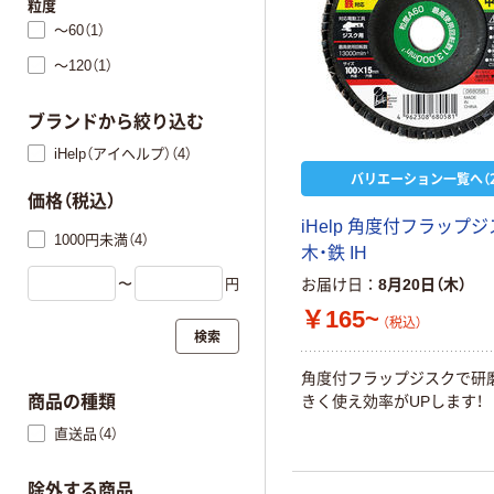
粒度
～60（1）
～120（1）
ブランドから絞り込む
iHelp（アイヘルプ）（4）
バリエーション一覧へ（2
価格（税込）
iHelp 角度付フラップジ
1000円未満（4）
木・鉄 IH
〜
円
お届け日
8月20日（木）
￥165~
（税込）
検索
角度付フラップジスクで研
きく使え効率がUPします！
商品の種類
直送品（4）
除外する商品