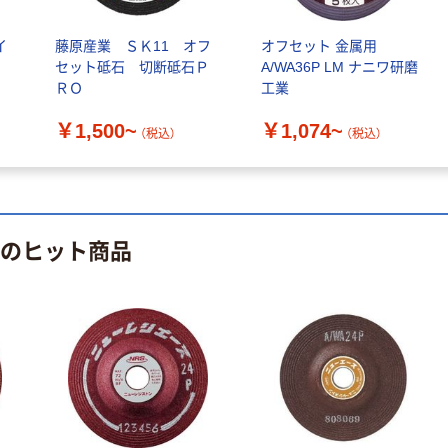
ォーター 500ml
モカ 200組 5個
キャップシール
アスクル オリジ
￥1,037~
￥428~
（税込）
イ
藤原産業 ＳＫ11 オフ
オフセット 金属用
付き／2Lラベル
ナルティッシュ
（税込）
セット砥石 切断砥石Ｐ
A/WA36P LM ナニワ研磨
レス 10本
PEFC認証
ＲＯ
工業
オリジナル
本気プライス
【アスクル限定】
￥1,500~
￥1,074~
ペーパータオル
（税込）
（税込）
ファーストレイ
中判 バージンパ
ト ニトリルグ
ルプ100％ 200
ローブ ブル
￥698~
（税込）
枚入 PEFC認証
ー 粉なし（パ
￥156~
（税込）
シングル アスク
ウダーフリー）
ルオリジナル
 のヒット商品
人気商品
オリジナル
サントリー 天然
【アスクル限定】
水 ミネラルウォ
ファーストレイ
ーター ペットボ
ト ニトリルグ
トル
￥686~
（税込）
ローブ ホワイ
￥698~
（税込）
ト 粉なし（パ
ウダーフリー）
期間限定価格
本気プライス
アスクル プラ
ファーストレイ
スチックグロー