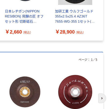
カラ 厚さ
100％ 200枚
0.22mm 布テー
FSC認証 シング
￥145~
￥149~
（税込）
（税込）
日本レヂボン(NIPPON
加研工業 ウルフゴールド
B
プ
ル 大王製紙共同
RESIBON) 飛騨の匠 オフ
355x2.5x25.4 AZ36T
ル
企画 オリジナル
セット形 切断砥石
7655-WG-355 1セット(20
品
本気プライス
107×1.0×15mm Z46V 1枚
枚)（直送品）
ティッシュペー
￥2,660
￥28,900
￥
322546（直送品）
（税込）
（税込）
パー ボックス
150組 5箱入 ア
スクル スマート
￥307~
（税込）
コンパクト ビ
ビッド PEFC認
ページ：
1
／
5
証
オリジナル
アスクル プラス
チックグローブ
粉なし（パウダ
ーフリー）
￥398~
（税込）
本気プライス
次の
アスクル クリア
ーホルダー A4