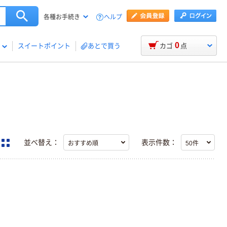
ヘルプ
各種お手続き
0
スイートポイント
あとで買う
カゴ
点
並べ替え：
表示件数：