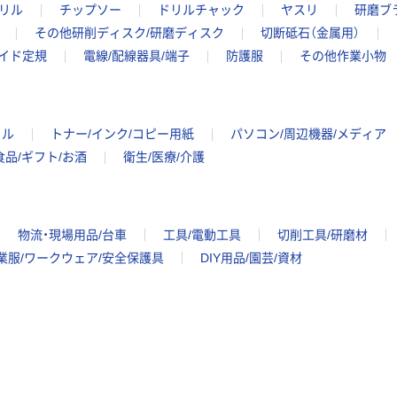
リル
チップソー
ドリルチャック
ヤスリ
研磨ブ
その他研削ディスク/研磨ディスク
切断砥石（金属用）
イド定規
電線/配線器具/端子
防護服
その他作業小物
イル
トナー/インク/コピー用紙
パソコン/周辺機器/メディア
食品/ギフト/お酒
衛生/医療/介護
物流・現場用品/台車
工具/電動工具
切削工具/研磨材
業服/ワークウェア/安全保護具
DIY用品/園芸/資材