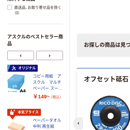
直送品、お取り寄せ品を除く
（0）
アスクルのベストセラー商
品
お探しの商品は見
オリジナル
本気プライス
コピー用紙 ア
トイレットペー
オフセット砥石
スクル マルチ
パー ダブル60
ペーパー スーパ
ｍ 再生紙
ーホワイト+
100% 6ロール
￥149~
￥446~
（税込）
（税込）
リサイクル100
芯あり FSC認
証
本気プライス
オリジナル
ペーパータオル
コピー用紙 マ
中判 再生紙
ルチペーパー
前のスライドへ