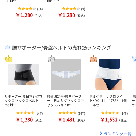
me bl…
me bl…
(
16
)
(
9
)
￥1,280
￥1,280
（税込）
（税込）
腰サポーター/骨盤ベルトの売れ筋ランキング
サポーター 腰 日本シグマ
腰部固定帯/腰サポータ
アルケア サクロライ
腰
ックス マックスベルト
ー 日本シグマックス マ
ト・DX LL 17852 1個
ー
me bl…
ックスベルトm…
コルセ…
ッ
(
9件
)
(
5件
)
(
1件
)
￥1,280
￥1,431
￥1,532
（税込）
（税込）
（税込）
ランキング一覧