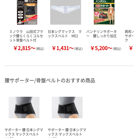
ミノウラ 山田式ブラ
日本シグマックス マ
バンテリンサポータ
興和 バ
ック腰らくらくコルセ
ックスベルト ME2
ー 腰しっかり加圧
サポータ
ット骨盤ベルト付
ク
￥2,815～
￥1,431～
￥5,200～
￥3
（税込）
（税込）
（税込）
腰サポーター/骨盤ベルトのおすすめ商品
サポーター 腰 日本シグマ
サポーター 腰 日本シグマ
ックス マックスベルト
ックス マックスベルト