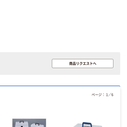
ート 大王製紙
ペーパー スーパ
共同企画 トイ
ーホワイト+
￥330~
￥149~
（税込）
（税込）
レクリーナー
トイレシート
オリジナル
本気プライス
オリジナル
【ガムテープ】ア
アスクル プラス
スクル 現場のチ
チックグローブ
カラ 厚さ
粉なし（パウダ
0.22mm 布テー
ーフリー）
￥145~
￥398~
（税込）
（税込）
プ
商品リクエストへ
本気プライス
アスクル クリア
ーホルダー A4
スタンダード
ページ：
1
／
6
￥126~
（税込）
本気プライス
ティッシュペー
パー ボックス