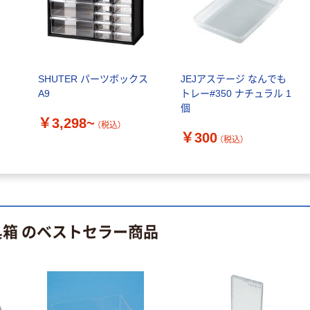
水 ミネラルウォ
ト ニトリルグ
ーター ペットボ
ローブ ブル
￥698~
（税込）
トル
ー 粉なし（パ
￥686~
（税込）
ウダーフリー）
オリジナル
本気プライス
SHUTER パーツボックス
JEJアステージ なんでも
アスクル 検査用
A9
トレー#350 ナチュラル 1
ファーストレイ
ディスポパンツ
個
ト ホワイト紙コ
￥96~
￥3,298~
（税込）
ップ
（税込）
￥300
（税込）
￥374~
（税込）
具箱 のベストセラー商品