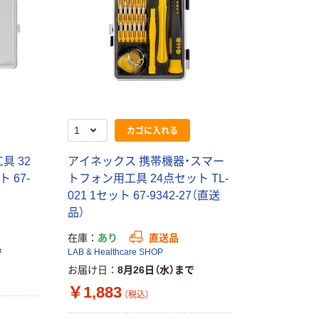
カゴに入れる
具 32
アイネックス 携帯機器・スマー
ト 67-
トフォン用工具 24点セット TL-
021 1セット 67-9342-27（直送
品）
在庫
あり
直送品
で
LAB & Healthcare SHOP
お届け日
8月26日（水）まで
本気プライス
オリジナル
￥1,883
蛍光オプテック
【アスクル限定】
（税込）
ス1(アスクル限
ファーストレイ