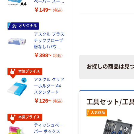
ペーパー スーパ
スーパーエコノ
ーホワイト+
ミー+
￥149~
￥149~
（税込）
（税込）
オリジナル
本気プライス
アスクル プラス
トイレットペー
チックグローブ
パー ダブル60
粉なし（パウダ
ｍ 再生紙
ーフリー）
100% 6ロール
￥398~
￥460~
（税込）
（税込）
リサイクル100
芯あり FSC認
お探しの商品は見
証
本気プライス
本気プライス
アスクル クリア
アスクル 耳にや
ーホルダー A4
さしい やわらか
スタンダード
いマスク
工具セット/工
￥126~
￥458~
（税込）
（税込）
人気商品
本気プライス
本気プライス
ティッシュペー
トイレットペー
パー ボックス
パー シングル