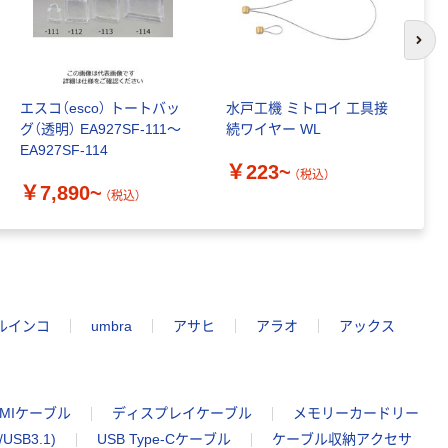
次の
エスコ（esco） トートバッ
水戸工機 ミトロイ 工具接
オ
グ（透明） EA927SF-111～
続ワイヤー WL
防
EA927SF-114
(
￥223~
使
（税込）
￥7,890~
￥
1
（税込）
ルインコ
umbra
アサヒ
アラオ
アックス
DMIケーブル
ディスプレイケーブル
メモリーカードリー
USB3.1)
USB Type-Cケーブル
ケーブル収納アクセサ