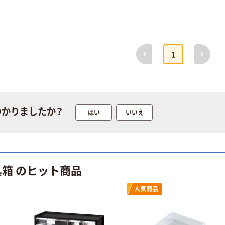
定モデル) 蛍光
ト ニトリルグ
ペン ゼブラ
ローブ ホワイ
￥52~
￥698~
（税込）
（税込）
ト 粉なし（パ
ウダーフリー）
本気プライス
本気プライス
前へ
次へ
1
嬬恋銘水 ナチュ
ペーパータオル
ラルミネラルウ
小判・シングル
ォーター 500ml
再生紙 200枚
キャップシール
FSC認証紙 アス
￥1,037~
￥143~
（税込）
付き／2Lラベル
クルオリジナル
（税込）
レス 10本
つかりましたか？
はい
いいえ
本気プライス
オリジナル
ティッシュペー
スズラン 酒精綿
パー ボックス
G バルクタイプ
モカ 200組 5個
指定医薬部外品
アスクル オリジ
具箱 のヒット商品
￥428~
（税込）
ナルティッシュ
￥140~
（税込）
PEFC認証
人気商品
オリジナル
人気商品
【アスクル限定】
サントリー 天然
ファーストレイ