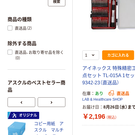
検索
商品の種類
直送品（2）
除外する商品
直送品、お取り寄せ品を除く
カゴに入れる
（0）
アイネックス 特殊精密工
点セット TL-015A 1セッ
アスクルのベストセラー商
9342-23（直送品）
品
在庫
あり
直送品
LAB & Healthcare SHOP
お届け日
8月26日（水）ま
￥2,196
オリジナル
オリジナル
（税込）
コピー用紙 ア
コピー用紙 マ
スクル マルチ
ルチペーパー