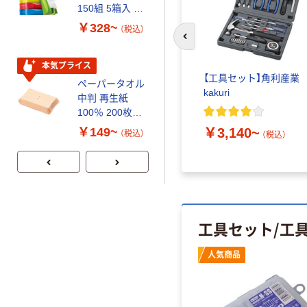
150組 5箱入 ア
120ｍ 再生紙
スクル スマート
100% 6ロール
￥328~
￥470~
（税込）
（税込）
コンパクト ビ
リサイクル100
前のスライドへ
ビッド PEFC認
芯あり FSC認
証
証
本気プライス
期間限定価格
【工具セット】角利産業
ペーパータオル
アスクル プラ
kakuri
中判 再生紙
スチックグロー
100％ 200枚
ブ 薄手 粉な
FSC認証 シング
し（パウダーフ
￥3,140~
￥149~
￥298~
（税込）
（税込）
（税込）
ル 大王製紙共同
リー）
企画 オリジナル
工具セット/工
人気商品