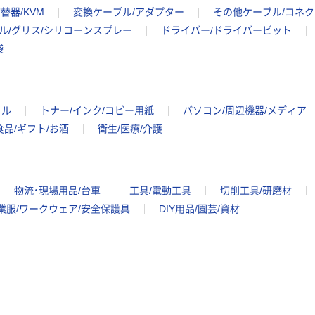
替器/KVM
変換ケーブル/アダプター
その他ケーブル/コネ
ル/グリス/シリコーンスプレー
ドライバー/ドライバービット
袋
イル
トナー/インク/コピー用紙
パソコン/周辺機器/メディア
食品/ギフト/お酒
衛生/医療/介護
物流・現場用品/台車
工具/電動工具
切削工具/研磨材
業服/ワークウェア/安全保護具
DIY用品/園芸/資材