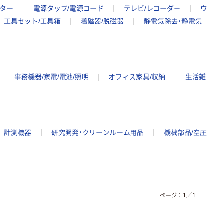
クター
電源タップ/電源コード
テレビ/レコーダー
ウ
工具セット/工具箱
着磁器/脱磁器
静電気除去・静電気
事務機器/家電/電池/照明
オフィス家具/収納
生活雑
計測機器
研究開発・クリーンルーム用品
機械部品/空圧
ページ：
1
／
1