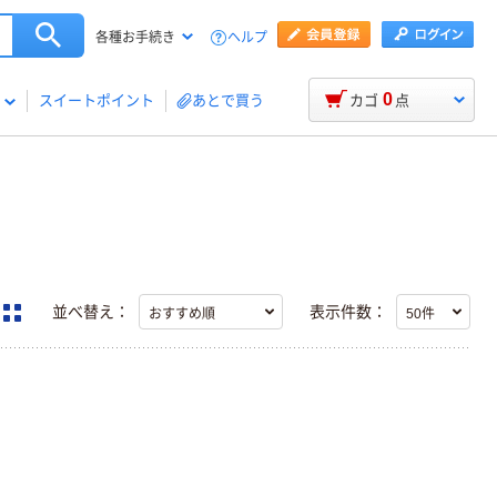
ヘルプ
各種お手続き
0
スイートポイント
あとで買う
カゴ
点
並べ替え：
表示件数：