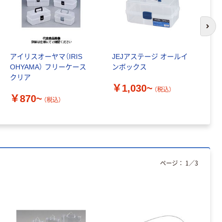
150組 5箱入 ア
スクル スマート
￥328~
（税込）
コンパクト ビ
次の
ビッド PEFC認
証
本気プライス
アイリスオーヤマ（IRIS
JEJアステージ オールイ
グ
ペーパータオル
OHYAMA） フリーケース
ンボックス
ル
中判 再生紙
クリア
100％ 200枚
￥1,030~
（税込）
FSC認証 シング
￥
￥149~
￥870~
（税込）
（税込）
ル 大王製紙共同
企画 オリジナル
ページ：
1
／
3