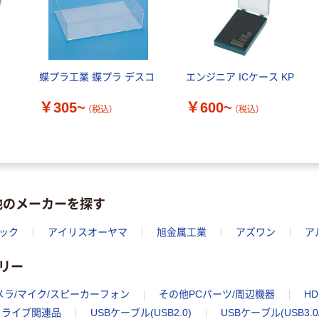
蝶プラ工業 蝶プラ デスコ
エンジニア ICケース KP
￥305~
￥600~
（税込）
（税込）
他のメーカーを探す
ック
アイリスオーヤマ
旭金属工業
アズワン
ア
リー
メラ/マイク/スピーカーフォン
その他PCパーツ/周辺機器
H
ドライブ関連品
USBケーブル(USB2.0)
USBケーブル(USB3.0/