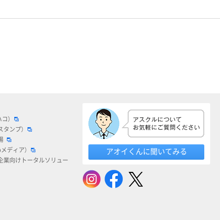
ハコ）
スタンプ）
場
bメディア）
アオイくんに聞いてみる
企業向けトータルソリュー