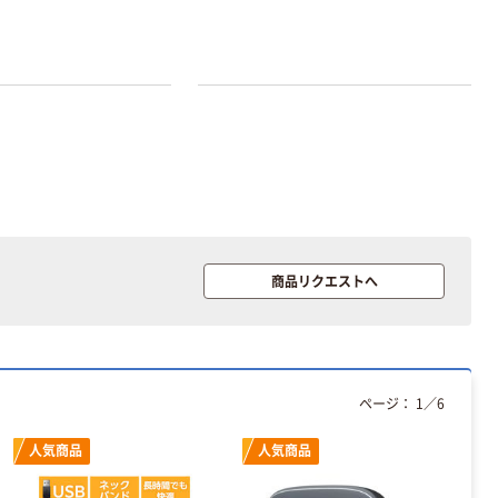
く ふせん 付箋
ラ TEPRA
75×25mm
PRO【純正】テー
プ 白ラベル
￥377~
￥914~
（税込）
（税込）
12mm幅 （黒文
字）
富士フイルム チ
本気プライス
ェキ専用フィル
ニチバン セロテ
ム INSTAX MINI
ープ 大巻
WW2
￥1,580~
￥124~
（税込）
（税込）
本気プライス
本気プライス
商品リクエストへ
アスクル セロハ
トイレットペー
ンテープ
パー シングル
120ｍ 再生紙
￥216~
（税込）
100% 6ロール
￥470~
（税込）
リサイクル100
ページ：
1
／
6
本気プライス
芯あり FSC認
証
アスクル トイ
人気商品
人気商品
レのおそうじシ
ート 大王製紙