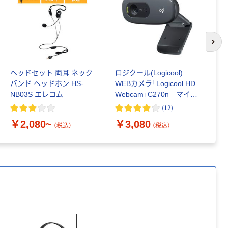
共同企画 トイ
￥330~
（税込）
レクリーナー
トイレシート
オリジナル
本気プライス
次の
アスクル フラッ
トファイル エコ
ノミータイプ
ヘッドセット 両耳 ネック
ロジクール(Logicool)
エ
A4タテ(コクヨ
バンド ヘッドホン HS-
WEBカメラ「Logicool HD
イ
￥115~
（税込）
製造）
NB03S エレコム
Webcam」C270n マイク
片
内蔵/HD 720p対応
H
(
12
)
￥
C270n 1個
￥2,080~
￥3,080
（税込）
（税込）