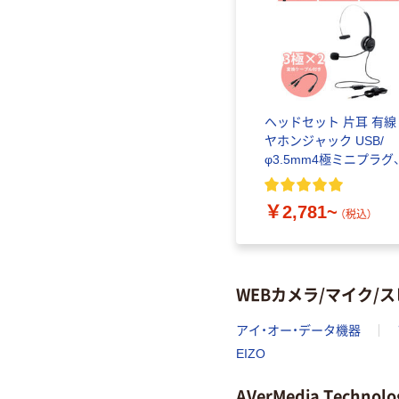
ヘッドセット 片耳 有線
ヤホンジャック USB/
φ3.5mm4極ミニプラグ
φ3.5mm3極ミニプラグ
×2 エレコム
￥2,781~
（税込）
WEBカメラ/マイク
アイ・オー・データ機器
EIZO
AVerMedia Techn