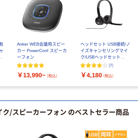
ナル ラミネー
￥12,100~
トフィルム A4
（税込）
サイズ
￥458~
（税込）
100μ（ミクロン）
本気プライス
本気プライス
大塚製薬工場
ペーパータオル
有
Anker WEB会議用スピー
ヘッドセット USB接続/ノ
経口補水液 オー
中判 再生紙
ャ
カー PowerConf スピーカ
イズキャンセリングマイ
エスワン（OS-1）
100％ 200枚
ッ
ーフォン
ク/USBヘッドセット
￥159~
（税込）
FSC認証 シング
H390R 1個 ロジクール
￥149~
(
7
)
（税込）
ル 大王製紙共同
Logicool
￥13,990~
￥4,180
企画 オリジナル
（税込）
（税込）
マイク/スピーカーフォン のベストセラー商品