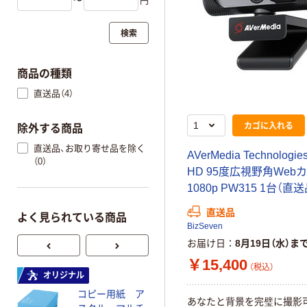
〜
円
検索
商品の種類
直送品（4）
カゴに入れる
除外する商品
直送品、お取り寄せ品を除く
AVerMedia Technologi
（0）
HD 95度広視野角Web
1080p PW315 1台（直送
直送品
よく見られている商品
BizSeven
お届け日
8月19日（水）ま
￥15,400
（税込）
オリジナル
オリジナル
コピー用紙 ア
ゴミ袋 エコノミ
あなたと背景を完璧に撮影