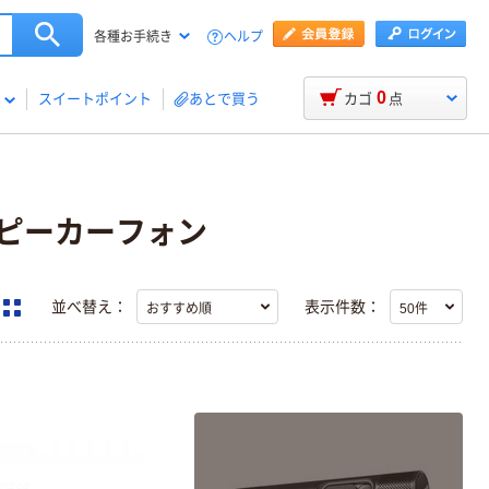
ヘルプ
各種お手続き
0
スイートポイント
あとで買う
カゴ
点
ク/スピーカーフォン
並べ替え：
表示件数：