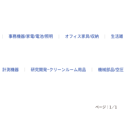
事務機器/家電/電池/照明
オフィス家具/収納
生活雑
計測機器
研究開発・クリーンルーム用品
機械部品/空圧
ページ：
1
／
1