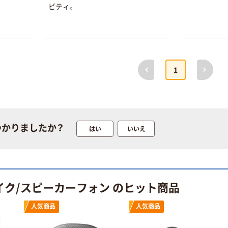
く ふせん
のチカラ」 養生
ビティ。
50×15mm
テープ
￥386~
￥358~
（税込）
（税込）
本気プライス
オリジナル
前へ
次へ
トイレットペー
サントリー 伊右
1
パー ダブル60
衛門 「お茶、どう
ｍ 再生紙
ぞ。」 緑茶
100% 6ロール
￥460~
￥528~
（税込）
（税込）
リサイクル100
芯あり FSC認
つかりましたか？
はい
いいえ
証
オリジナル
オリジナル
乾電池 単4
アスクル プラス
形 アルカリ乾
チックグローブ
電池 北欧パッ
粉なし（パウダ
ケージ アスク
ーフリー）
￥140~
￥398~
（税込）
（税込）
イク/スピーカーフォン のヒット商品
ルオリジナル
富士フイルム
人気商品
人気商品
オリジナル
instax mini13
アスクルオリジ
INS MINI 13