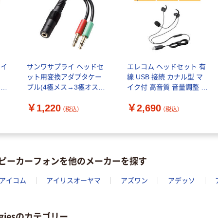
 イ
サンワサプライ ヘッドセ
エレコム ヘッドセット 有
ット用変換アダプタケー
線 USB 接続 カナル型 マ
、
ブル(4極メス→3極オス
イク付 高音質 音量調整 ブ
x2) KM-A24-005 1本
ラック ECHS-EP21SUBK
￥1,220
￥2,690
1個
（税込）
（税込）
/スピーカーフォンを他のメーカーを探す
アイコム
アイリスオーヤマ
アズワン
アデッソ
ologiesのカテゴリー