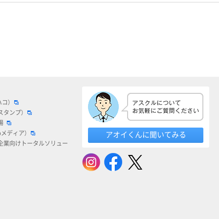
ハコ）
スタンプ）
場
bメディア）
アオイくんに聞いてみる
企業向けトータルソリュー