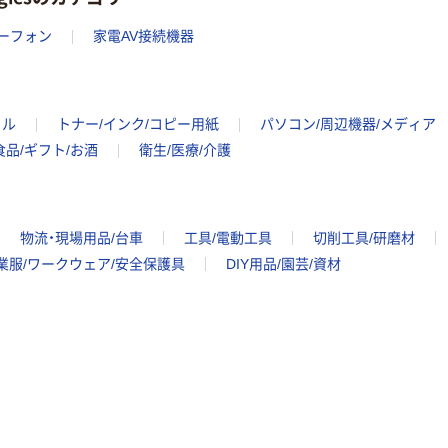
カーフォン
家電AV接続機器
イル
トナー/インク/コピー用紙
パソコン/周辺機器/メディア
食品/ギフト/お酒
衛生/医療/介護
物流・現場用品/台車
工具/電動工具
切削工具/研磨材
業服/ワークウェア/安全保護具
DIY用品/園芸/資材