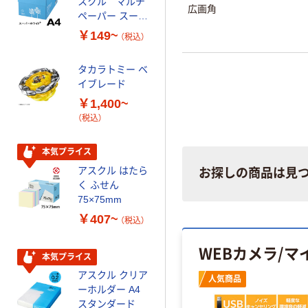
スクル マルチ
ータイプ 乳白半
広画角
ペーパー スーパ
透明 高密度タイ
ーホワイト+
プ 詰替用 バイ
￥149~
￥616~
（税込）
（税込）
オマス素材10％
配合
タカラトミー ベ
オリジナル
イブレード
乾電池 単3
￥1,400~
形 アルカリ乾
（税込）
電池 北欧パッ
ケージ アスク
￥140~
（税込）
ルオリジナル
本気プライス
アスクル はたら
お探しの商品は見
本気プライス
く ふせん
ティッシュペー
75×75mm
パー ボックス
￥407~
（税込）
150組 5箱入 ア
スクル スマート
￥328~
（税込）
WEBカメラ/マ
コンパクト ビ
本気プライス
ビッド PEFC認
アスクル クリア
人気商品
証
オリジナル
ーホルダー A4
コピー用紙 マ
スタンダード