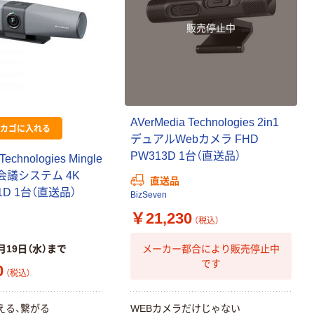
販売停止中
AVerMedia Technologies 2in1
カゴに入れる
デュアルWebカメラ FHD
PW313D 1台（直送品）
Technologies Mingle
オ会議システム 4K
直送品
11D 1台（直送品）
BizSeven
￥21,230
（税込）
メーカー都合により販売停止中
月19日（水）まで
です
0
（税込）
本気プライス
本気プライス
アスクル はたら
キングジム テプ
える、繋がる
WEBカメラだけじゃない