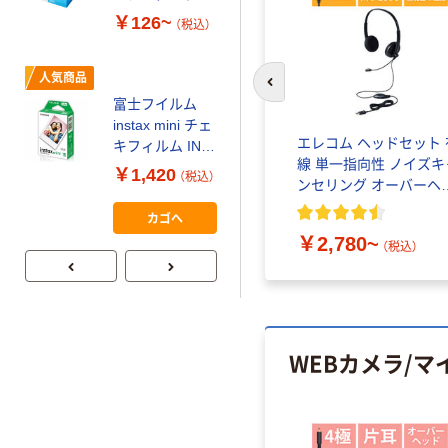
ルチペーパー
￥126~
（税込）
スーパーエコノ
ミー+
￥149~
（税込）
人気商品
前のスライドへ
富士フイルム
本気プライス
instax mini チェ
【ガムテープ】ア
エレコム ヘッドセット 
キフィルム INS
スクル 現場のチ
線 単一指向性 ノイズキ
MINI JP1 1パッ
￥1,420
（税込）
カラ 厚さ
ンセリング オーバーヘ
ク（10枚入り）
0.22mm 布テー
ド HS-HP06
￥145~
（税込）
カゴへ
プ
￥2,780~
（税込）
WEBカメラ/