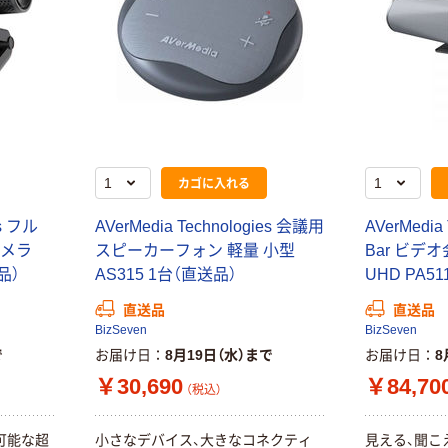
カゴに入れる
es フル
AVerMedia Technologies 会議用
AVerMedia 
カメラ
スピーカーフォン 軽量 小型
Bar ビデ
品）
AS315 1台（直送品）
UHD PA5
直送品
直送品
BizSeven
BizSeven
で
お届け日
8月19日（水）まで
お届け日
8
￥30,690
￥84,70
（税込）
本気プライス
オリジナル
アスクル はたら
アスクル 「現場
可能な超
小さなデバイス、大きなコネクティ
見える、聞こ