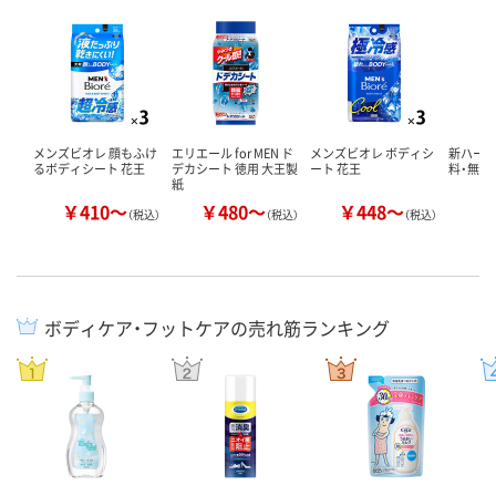
メンズビオレ 顔もふけ
エリエール for MEN ド
メンズビオレ ボディシ
新ハービ
るボディシート 花王
デカシート 徳用 大王製
ート 花王
料・無着
紙
￥410～
￥480～
￥448～
￥
（税込）
（税込）
（税込）
ボディケア・フットケアの売れ筋ランキング