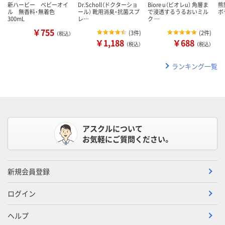
新ハービー ベビーオイ
Dr.Scholl（ドクターショ
Biore u（ビオレu） 角層ま
熊
ル 無香料・無着色
ール） 靴用消臭・抗菌スプ
で浸透するうるおいミル
ボ
300mL
レ…
ク …
￥755
(
3件
)
(
2件
)
（税込）
￥1,188
￥688
（税込）
（税込）
ランキング一覧
アスクルについて
お気軽にご質問ください。
新規会員登録
ログイン
ヘルプ