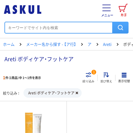
カゴ
メニュー
ホーム
メーカー名から探す - 【ア行】
ア
Areti
ボデ
Areti ボディケア・フットケア
1
1
件（1商品）中 1～1件を表示
表示切替
絞り込み
並び替え
Areti ボディケア・フットケア
絞り込み