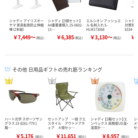
シャディ アイリスオー
シャディ 【3個セット】
エルシオン アッシュエ
シャディ 
ヤマ 家具転倒防止伸縮
A4重要書類入 25-0602-
ル 名刺入れ S-
対策電話
棒（2本組）
13…
HLM173068
8334-0
￥7,449～
￥6,385
￥3,130～
￥1
（税込）
（税込）
（税込）
その他 日用品ギフトの売れ筋ランキング
ハート光学 スポーツサン
セットアップ 一般 クエ
シャディ 【3箱セット】エ
シ
グラス 23-8261-779 1
スタイル アウトドアチ
ンペックス 高精度UD温・
メ
箱…
ェア ４個セッ…
湿度計 …
セ
￥5,176
￥11,651
￥8,957
（税込）
（税込）
（税込）