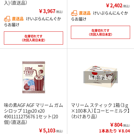
入)（直送品）
￥2,402
（税込）
￥3,967
（税込）
直送品
けいぷらんにんぐか
直送品
けいぷらんにんぐか
らお届け
らお届け
在庫切れです
（次回入荷日未定）
在庫切れです
（次回入荷日未定）
味の素AGF AGF マリーム ガム
マリーム スティック 1箱（3ｇ
シロップ 11gx20 x20
×100本入）【コーヒーミルク】
4901111275676 1セット(20
（わけあり品）
個)（直送品）
￥804
（税込）
￥5,103
1本あたり ￥8.04
（税込）