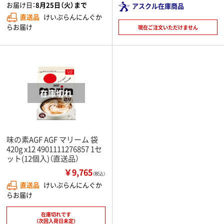
お届け日：
8月25日（火）まで
アスクル在庫商品
直送品
けいぷらんにんぐか
らお届け
現在ご注文いただけません
味の素AGF AGF マリーム 袋
420g x12 4901111276857 1セ
ット(12個入)（直送品）
￥9,765
（税込）
直送品
けいぷらんにんぐか
らお届け
在庫切れです
（次回入荷日未定）