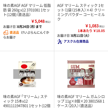
味の素AGF AGF マリーム 低脂
AGF マリーム スティック 1セ
肪 袋 260g x12 3701081 1セッ
ット（1袋（15本入）×4） クリー
ト(12個)（直送品）
ミングパウダー コーヒーミル
ク
￥5,048
（税込）
￥1,083
お届け日：
8月24日（月）まで
（税込）
1本あたり ￥18.05
直送品
けいぷらんにんぐか
お届け日：
8月11日（火）
らお届け
アスクル在庫商品
味の素AGF 「マリーム」 ステ
味の素AGF マリーム ガムシロ
ィック 15本x12
ップ 11g×8個×20 3801568 1
4901111947801 1セット(12個
ケース（20入）（直送品）