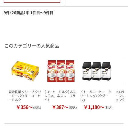
9件（26商品）中 1件目～9件目
このカテゴリーの人気商品
森永乳業 クリープ クリ
【コーヒーミルク】ネス
ドトールコーヒー ク
メロデ
ーミーパウダー コーヒ
レ日本 ネスレ ブラ
リーミングパウダー
ーフレッ
ーミルク
イト
1kg
ョンクリ
￥356～
￥387～
￥1,180～
￥
（税込）
（税込）
（税込）