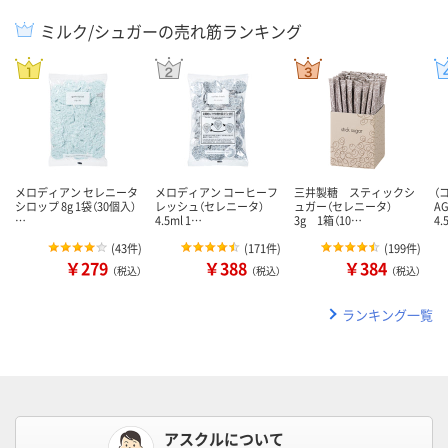
ミルク/シュガーの売れ筋ランキング
メロディアン セレニータ
メロディアン コーヒーフ
三井製糖 スティックシ
（
シロップ 8g 1袋（30個入）
レッシュ（セレニータ）
ュガー（セレニータ）
A
…
4.5ml 1…
3g 1箱（10…
4.
(
43件
)
(
171件
)
(
199件
)
￥279
￥388
￥384
（税込）
（税込）
（税込）
ランキング一覧
アスクルについて