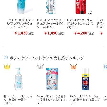
【アスクル限定】ビオレ
ビオレＵＶ アクアリッ
ビオレ UV アスリズム
ビオレ 
UV アクアリッチ ウォ
チ エアリーホールドク
プロテクトエッセンス
チ ライ
ータリーエッセ…
リーム SPF5…
70g SP…
ンス 花
￥1,430
￥1,490
￥4,200
￥1
（税込）
（税込）
（税込）
ボディケア・フットケアの売れ筋ランキング
新ハービー ベビーオイ
Biore u（ビオレu） 角層ま
Dr.Scholl（ドクターショ
ベ
ル 無香料・無着色
で浸透するうるおいミル
ール） 靴用消臭・抗菌スプ
49
300mL
ク …
レ…