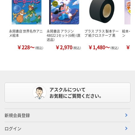
永岡書店 世界名作アニ
永岡書店 アラジン
プラス プラス 製本テー
絵本・か
メ絵本
48022 1セット(6冊)（直
プ 紙クロステープ 黒
ン
送品）
￥228～
￥2,970
￥1,480～
￥1
（税込）
（税込）
（税込）
アスクルについて
お気軽にご質問ください。
新規会員登録
ログイン