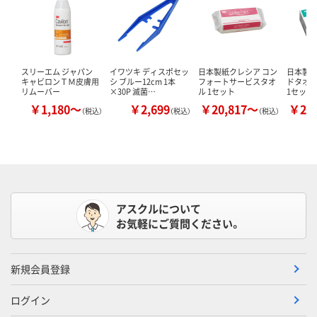
スリーエム ジャパン
イワツキ ディスポセッ
日本製紙クレシア コン
日本製紙
キャビロンＴＭ皮膚用
シ ブルー12cm 1本
フォートサービスタオ
ドタオル
リムーバー
×30P 滅菌…
ル 1セット
1セット
￥1,180～
￥2,699
￥20,817～
￥22
（税込）
（税込）
（税込）
アスクルについて
お気軽にご質問ください。
新規会員登録
ログイン