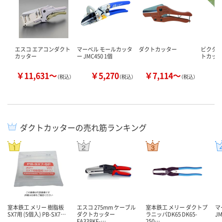
エスコ エアコンダクト
マーベル モールカッタ
ダクトカッター
ビクター
カッター
ー JMC450 1個
トカッター
￥11,631～
￥5,270
￥7,114～
￥
（税込）
（税込）
（税込）
ダクトカッターの売れ筋ランキング
室本鉄工 メリー 樹脂板
エスコ 275mm ケーブル
室本鉄工 メリー ダクトプ
マ
SX7用 (5個入) PB-SX7…
ダクトカッター
ラニッパDK65 DK65-
JM
EA338KF-…
250…