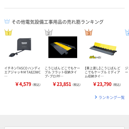
その他電気設備工事用品の売れ筋ランキング
イチネンTASCO ハンディ
こうじばん どこでもケー
【車上渡し】こうじばん ど
ジ
エアジャッキM TA823WC
ブル フラット収納タイ
こでもケーブル ミディア
ー 
…
プ・プロ PF…
ム収納タイ…
￥4,579
￥23,851
￥23,790
（税込）
（税込）
（税込）
ランキング一覧