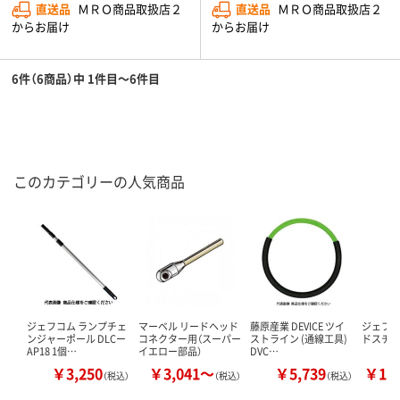
直送品
ＭＲＯ商品取扱店２
直送品
ＭＲＯ商品取扱店２
からお届け
からお届け
6件（6商品）中 1件目～6件目
このカテゴリーの人気商品
ジェフコム ランプチェ
マーベル リードヘッド
藤原産業 DEVICE ツイ
ジェフコ
ンジャーポール DLCー
コネクター用（スーパー
ストライン (通線工具)
ドスチール
AP18 1個…
イエロー部品）
DVC…
￥3,250
￥3,041～
￥5,739
￥17
（税込）
（税込）
（税込）