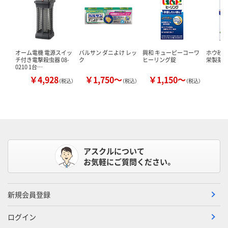
オーム電機 電源スイッ
バルサン ダニよけ レッ
興和 キューピーコーワ
ホウ砂（結
チ付き電撃殺虫器 08-
ク
ヒーリング錠
栄製薬 
0210 1台…
￥4,928
￥1,750～
￥1,150～
￥
（税込）
（税込）
（税込）
アスクルについて
お気軽にご質問ください。
新規会員登録
ログイン