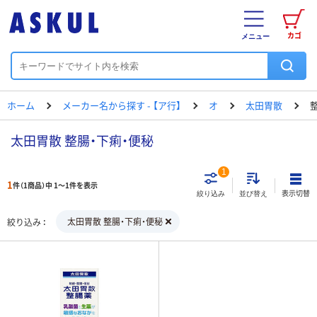
カゴ
メニュー
ホーム
メーカー名から探す - 【ア行】
オ
太田胃散
太田胃散 整腸・下痢・便秘
1
1
件（1商品）中 1～1件を表示
表示切替
絞り込み
並び替え
太田胃散 整腸・下痢・便秘
絞り込み