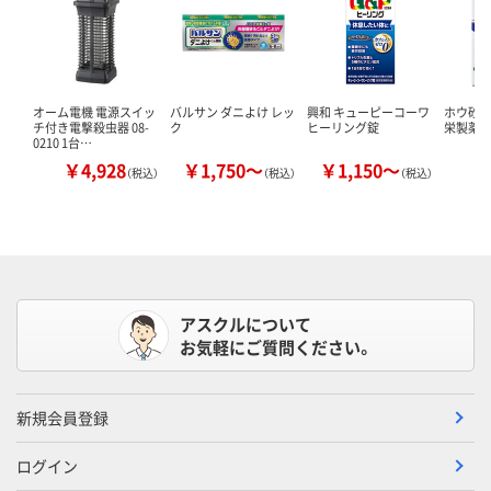
オーム電機 電源スイッ
バルサン ダニよけ レッ
興和 キューピーコーワ
ホウ砂（結
チ付き電撃殺虫器 08-
ク
ヒーリング錠
栄製薬 
0210 1台…
￥4,928
￥1,750～
￥1,150～
￥
（税込）
（税込）
（税込）
アスクルについて
お気軽にご質問ください。
新規会員登録
ログイン