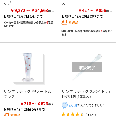
ップ
ス
￥9,272
￥34,663
￥427
￥856
お届け日：
9月7日（月）まで
お届け日：
8月20日（木）まで
直送品
メーカー品番・販売単位違いの商品が
6
商品
あります
容量・材質・販売単位違いの商品が
3
商品あり
ます
サンプラテック PPメートル
サンプラテック スポイト 2ml
グラス
1976 1袋(10本入)
￥318
￥626
2
万回
購入いただきました！
お届け日：
8月25日（火）まで
（
）
11件
直送品