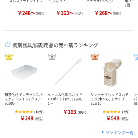
スバスケットワイド２
ド（スポイト）
パチュラ（木へら）
用パーキー
1個 【
￥248～
￥163～
￥268～
（税込）
（税込）
（税込）
調剤器具/調剤用品の売れ筋ランキング
和泉化成 インデックスバ
ケーエム化学 スポイド
サンナップ ウッドスパチ
サ
スケットワイド2 クリア
（スポイト）1mL 112001
ュラ（木へら） Ｌサイズ
パ
3050C…
1…
SLW10…
個
￥163
(
10件
)
(
2件
)
（税込）
￥248
￥548
（税込）
（税込）
ランキング一覧