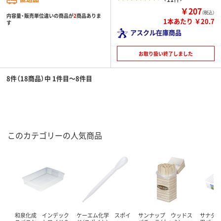
￥207
（税込）
内容量・販売単位違いの商品が
2
商品ありま
1本あたり ￥20.7
す
アスクル在庫商品
お取り扱い終了しました
8件（18商品）中 1件目～8件目
このカテゴリーの人気商品
和泉化成 インデック
ケーエム化学 スポイ
サンナップ ウッドス
サナダ精