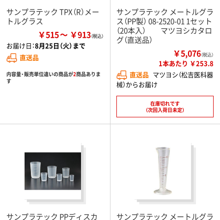
サンプラテック TPX（R）メー
サンプラテック メートルグラ
トルグラス
ス（PP製） 08-2520-01 1セット
（20本入） マツヨシカタロ
￥515
￥913
グ（直送品）
お届け日：
8月25日（火）まで
￥5,076
（税込）
直送品
1本あたり ￥253.8
直送品
マツヨシ（松吉医科器
内容量・販売単位違いの商品が
2
商品ありま
す
械）からお届け
在庫切れです
（次回入荷日未定）
サンプラテック PPディスカ
サンプラテック メートルグラ