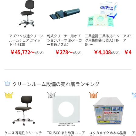
アズワン 快適クリーン
乾式クリーナー用オプ
三共空調 三共 取るミン
アズワン
ルームチェア（フィッ
ションパーツ（各メーカ
グ用集塵袋 (5個入) TR-
ア
ト） 4-6130
ー共通ノズル）
04-…
￥45,772～
￥278～
￥4,108
￥42
（税込）
（税込）
（税込）
クリーンルーム設備の売れ筋ランキング
ケニス 導電性クリーンチ
TRUSCO まとめ買い エア
ユタカメイク のれん型間
ア