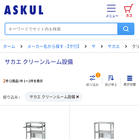
カゴ
メニュー
ホーム
メーカー名から探す - 【サ行】
サ
サカエ
ク
サカエ クリーンルーム設備
1
2
件（2商品）中 1～2件を表示
表示切替
絞り込み
並び替え
サカエ クリーンルーム設備
絞り込み