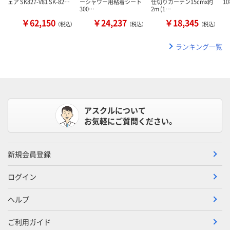
ェア SK827-V81 SK-82…
ーシャワー用粘着シート
仕切りカーテン15cmx約
10
300…
2m (1…
￥62,150
￥24,237
￥18,345
（税込）
（税込）
（税込）
ランキング一覧
アスクルについて
お気軽にご質問ください。
新規会員登録
ログイン
ヘルプ
ご利用ガイド