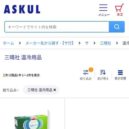
カゴ
メニュー
ホーム
メーカー名から探す - 【サ行】
サ
三晴社
温
三晴社 温冷用品
1
1
件（2商品）中 1～1件を表示
表示切替
絞り込み
並び替え
三晴社 温冷用品
絞り込み