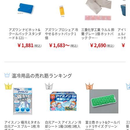
アズワン ナビホット&
アズワン プロシェア 冷
三重化学工業 ラルル 鈴
アイマス
クールパック スタンダ
やせるホットパック 1
蘭 グレー 1個 ホットパ
ェルパッ
ード 8-121…
個
ック クー…
ート付 
￥1,881
￥1,683～
￥2,690
￥1
（税込）
（税込）
（税込）
温冷用品の売れ筋ランキング
アイスノン 極冷えタオル
白元アース アイスノン 冷
富士商 ホット&クールパ
三
白元アース ブルー 1枚 冷
却シート 1箱（30枚:3枚入
ッド Sサイズ グリーン
葵