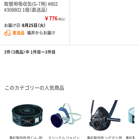
取替用吸収缶(G-7用) #802
#308802 1個（直送品）
￥776
（税込）
お届け日：
8月25日（火）
直送品
福井からお届け
3件（3商品）中 1件目～3件目
このカテゴリーの人気商品
重松製作所 防じん・防
スリーエム ジャパン
重松製作所 シゲマツ 防
重松製作