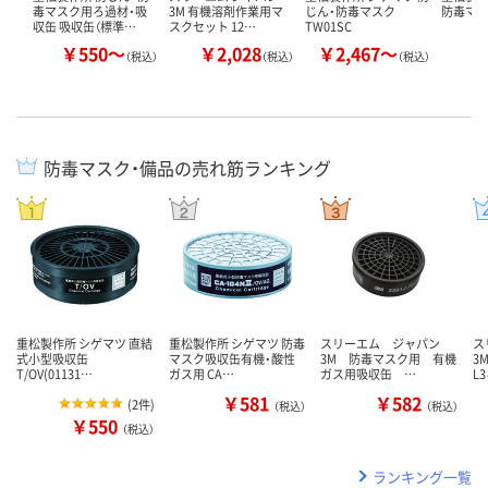
毒マスク用ろ過材・吸
3M 有機溶剤作業用マ
じん・防毒マスク
防毒マス
収缶 吸収缶（標準…
スクセット 12…
TW01SC
￥550～
￥2,028
￥2,467～
￥
（税込）
（税込）
（税込）
防毒マスク・備品の売れ筋ランキング
重松製作所 シゲマツ 直結
重松製作所 シゲマツ 防毒
スリーエム ジャパン
ス
式小型吸収缶
マスク吸収缶有機・酸性
3M 防毒マスク用 有機
3
T/OV(01131…
ガス用 CA…
ガス用吸収缶 …
L
￥581
￥582
(
2件
)
（税込）
（税込）
￥550
（税込）
ランキング一覧