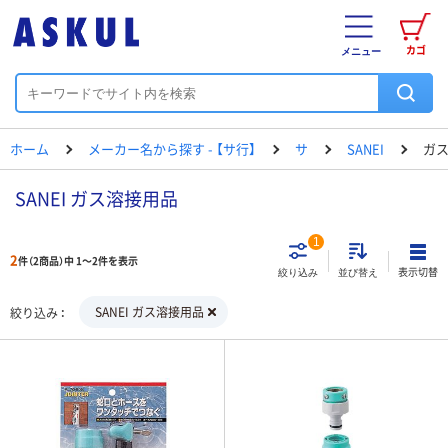
カゴ
メニュー
ホーム
メーカー名から探す - 【サ行】
サ
SANEI
ガ
SANEI ガス溶接用品
1
2
件（2商品）中 1～2件を表示
表示切替
絞り込み
並び替え
SANEI ガス溶接用品
絞り込み