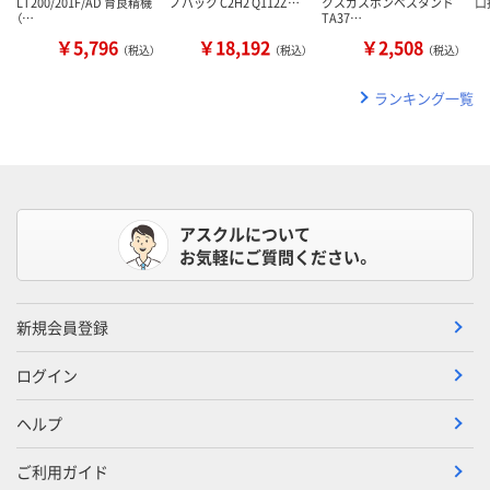
LT200/201F/AD 育良精機
ノバック C2H2 Q112Z…
クスガスボンベスタンド
口
（…
TA37…
￥5,796
￥18,192
￥2,508
（税込）
（税込）
（税込）
ランキング一覧
アスクルについて
お気軽にご質問ください。
新規会員登録
ログイン
ヘルプ
ご利用ガイド