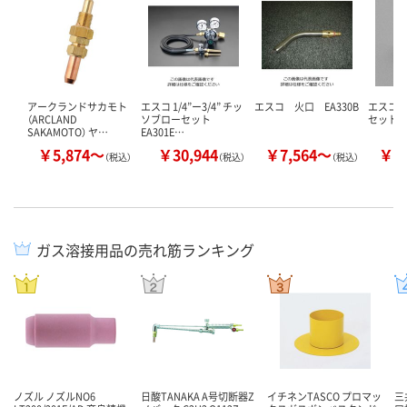
アークランドサカモト
エスコ 1/4”ー3/4” チッ
エスコ 火口 EA330B
エスコ
（ARCLAND
ソブローセット
セット E
SAKAMOTO） ヤ…
EA301E…
￥5,874～
￥30,944
￥7,564～
￥6
（税込）
（税込）
（税込）
ガス溶接用品の売れ筋ランキング
ノズル ノズルNO6
日酸TANAKA A号切断器Z
イチネンTASCO プロマッ
三