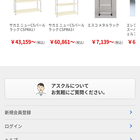
サカエ ニューCSパール
サカエ ニューCSパール
エスコ メタルラック
エレクター
ラック CSPRA1 I
ラック CSPRA3 I
スーパ
ェルフ 
￥43,159～
￥60,861～
￥7,139～
￥67
（税込）
（税込）
（税込）
アスクルについて
お気軽にご質問ください。
新規会員登録
ログイン
ヘルプ