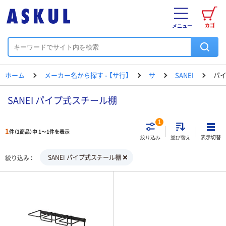
カゴ
メニュー
ホーム
メーカー名から探す - 【サ行】
サ
SANEI
パ
SANEI パイプ式スチール棚
1
1
件（1商品）中 1～1件を表示
表示切替
絞り込み
並び替え
SANEI パイプ式スチール棚
絞り込み