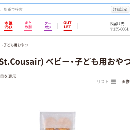
詳細設定
お届け先
〒135-0061
ー・子ども用おやつ
t.Cousair) ベビー・子ども用おや
件目を表示
リスト
画像