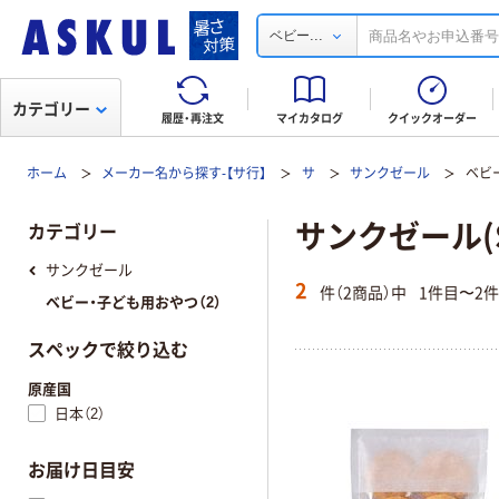
...
ベビー
カテゴリー
履歴・再注文
マイカタログ
クイックオーダー
ホーム
メーカー名から探す-【サ行】
サ
サンクゼール
ベビ
サンクゼール(S
カテゴリー
サンクゼール
2
件（2商品）中
1件目〜2
ベビー・子ども用おやつ（2）
スペックで絞り込む
原産国
日本（2）
お届け日目安