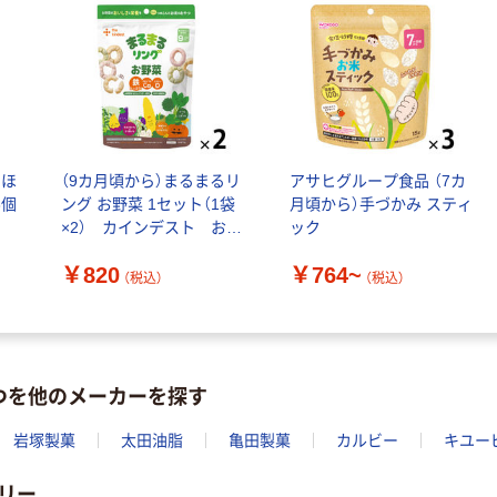
とほ
（9カ月頃から）まるまるリ
アサヒグループ食品 （7カ
3個
ング お野菜 1セット（1袋
月頃から）手づかみ スティ
×2） カインデスト お米
ック
のおやつ ノンフライ
￥820
￥764~
ベビーおやつ
（税込）
（税込）
つを他のメーカーを探す
岩塚製菓
太田油脂
亀田製菓
カルビー
キユー
リー