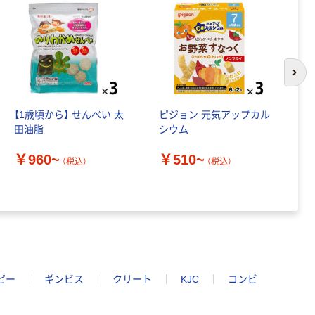
次の
【1歳頃から】 せんべい 太
ピジョン 元気アップカル
【
田油脂
シウム
う
個
￥960~
￥510~
（税込）
（税込）
￥
ピー
ギンビス
クリート
KJC
コンビ