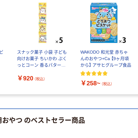
￥140~
（税込）
PEFC認証
オリジナル
人気商品
【アスクル限定】
サントリー 天然
ファーストレイ
水 ミネラルウォ
ト ニトリルグ
ーター ペットボ
ローブ ブル
￥698~
（税込）
トル
ー 粉なし（パ
￥686~
（税込）
ビ
スナック菓子 小袋 子ども
WAKODO 和光堂 赤ちゃ
ウダーフリー）
向けお菓子 ちいかわ ぷく
んのおやつ+Ca 【9ヶ月頃
オリジナル
本気プライス
っとコーン 香るバター味
から】 アサヒグループ食品
アスクル 検査用
7g×4連袋 1セット（1個×5）
ファーストレイ
ディスポパンツ
￥920
ト ホワイト紙コ
（税込）
￥96~
￥258~
（税込）
（税込）
ップ
￥374~
（税込）
用おやつ のベストセラー商品