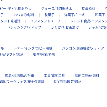
ビー・子ども用おやつ
ジュース/清涼飲料水
炭酸飲料
菓子
おつまみ/珍味
駄菓子
洋菓子/ケーキ
和菓子
スタント味噌汁
インスタントスープ
レトルト食品/インスタ
ドレッシング/ディップ
ふりかけ/お茶漬け
ジャム/はち
イル
トナー/インク/コピー用紙
パソコン/周辺機器/メディア
食品/ギフト/お酒
衛生/医療/介護
物流・現場用品/台車
工具/電動工具
切削工具/研磨材
業服/ワークウェア/安全保護具
DIY用品/園芸/資材