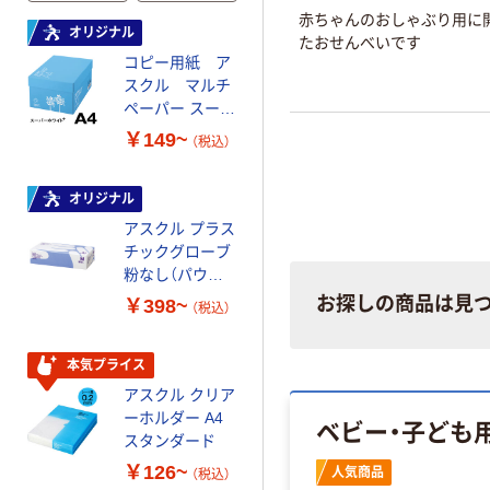
赤ちゃんのおしゃぶり用に
オリジナル
オリジナル
たおせんべいです
コピー用紙 ア
コピー用紙 マ
スクル マルチ
ルチペーパー
ペーパー スーパ
スーパーエコノ
ーホワイト+
ミー+
￥149~
￥149~
（税込）
（税込）
オリジナル
本気プライス
アスクル プラス
トイレットペー
チックグローブ
パー ダブル60
粉なし（パウダ
ｍ 再生紙
ーフリー）
100% 6ロール
お探しの商品は見
￥398~
￥446~
（税込）
（税込）
リサイクル100
芯あり FSC認
証
本気プライス
本気プライス
アスクル クリア
アスクル 耳にや
ーホルダー A4
さしい やわらか
ベビー・子ども
スタンダード
いマスク
￥126~
￥458~
人気商品
（税込）
（税込）