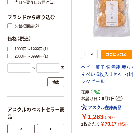
当日〜翌々日お届け（2)
ブランドから絞り込む
久世福商店（2）
価格（税込）
1000円～1999円（1）
カゴに入れる
2000円～3999円（1）
ベビー菓子 個包装 赤ち
〜
円
んべい 6枚入 1セット(1個
ンクゼール
検索
在庫
5点
お届け日
8月7日（金）
アスクル在庫商品
アスクルのベストセラー商
￥1,263
品
（税込）
￥70.17
1枚あたり
（税込）