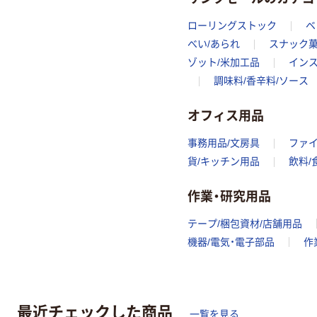
ローリングストック
ベ
べい/あられ
スナック
ゾット/米加工品
イン
調味料/香辛料/ソース
オフィス用品
事務用品/文房具
ファ
貨/キッチン用品
飲料/
作業・研究用品
テープ/梱包資材/店舗用品
機器/電気・電子部品
作
最近チェックした商品
一覧を見る