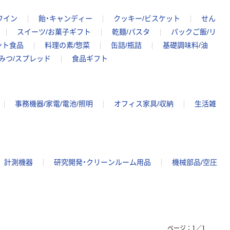
ワイン
飴・キャンディー
クッキー/ビスケット
せん
スイーツ/お菓子ギフト
乾麺/パスタ
パックご飯/リ
ント食品
料理の素/惣菜
缶詰/瓶詰
基礎調味料/油
みつ/スプレッド
食品ギフト
事務機器/家電/電池/照明
オフィス家具/収納
生活雑
計測機器
研究開発・クリーンルーム用品
機械部品/空圧
ページ：
1
／
1