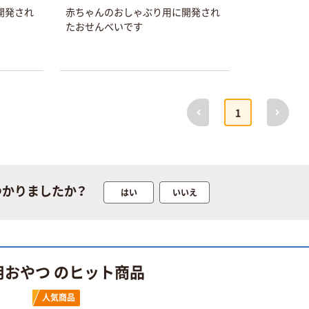
開発され
赤ちゃんのおしゃぶり用に開発され
本気プライス
オリジナル
たおせんべいです
蛍光オプテック
【アスクル限定】
ス1(アスクル限
ファーストレイ
定モデル) 蛍光
ト ニトリルグ
ペン ゼブラ
ローブ ホワイ
￥52~
￥698~
（税込）
（税込）
ト 粉なし（パ
前へ
次へ
1
ウダーフリー）
本気プライス
本気プライス
嬬恋銘水 ナチュ
ペーパータオル
ラルミネラルウ
小判・シングル
ォーター 500ml
再生紙 200枚
キャップシール
FSC認証紙 アス
つかりましたか？
￥1,037~
￥143~
はい
いいえ
（税込）
付き／2Lラベル
クルオリジナル
（税込）
レス 10本
本気プライス
オリジナル
ティッシュペー
スズラン 酒精綿
パー ボックス
用おやつ のヒット商品
G バルクタイプ
モカ 200組 5個
指定医薬部外品
アスクル オリジ
￥428~
人気商品
（税込）
ナルティッシュ