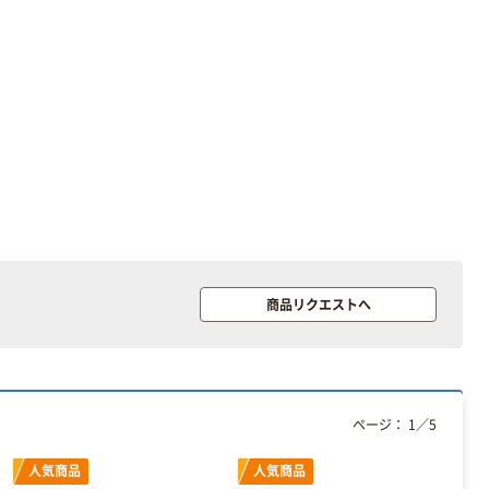
本気プライス
オリジナル
アスクル トイ
コピー用紙 ア
レのおそうじシ
スクル マルチ
ート 大王製紙
ペーパー スーパ
共同企画 トイ
ーホワイト+
￥330~
￥149~
（税込）
（税込）
レクリーナー
トイレシート
オリジナル
本気プライス
オリジナル
【ガムテープ】ア
アスクル プラス
スクル 現場のチ
チックグローブ
カラ 厚さ
粉なし（パウダ
0.22mm 布テー
ーフリー）
￥145~
￥398~
商品リクエストへ
（税込）
（税込）
プ
本気プライス
アスクル クリア
ーホルダー A4
ページ：
1
／
5
スタンダード
￥126~
人気商品
人気商品
（税込）