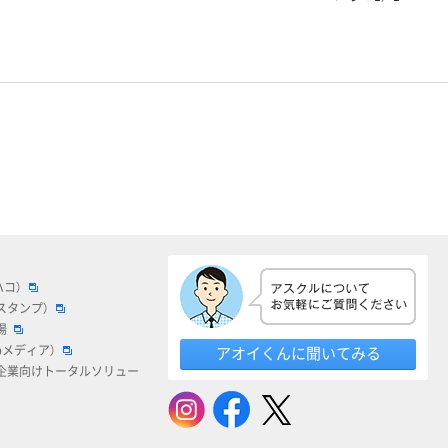
ハコ）
スタンプ）
場
bメディア）
アオイくんに聞いてみる
企業向けトータルソリュー