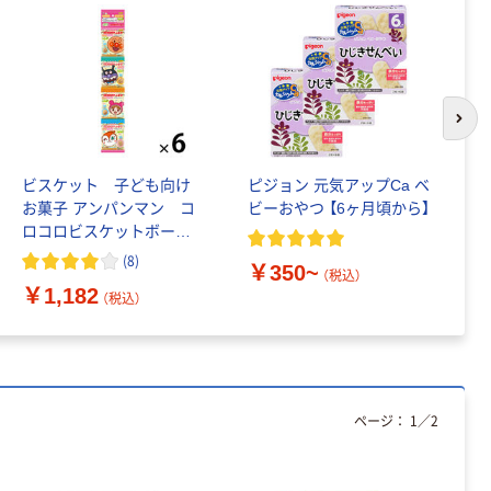
本気プライス
ティッシュペー
パー ボックス
150組 5箱入 ア
次の
スクル スマート
￥307~
（税込）
コンパクト ビ
ビスケット 子ども向け
ピジョン 元気アップCa ベ
カ
ビッド PEFC認
お菓子 アンパンマン コ
ビーおやつ 【6ヶ月頃から】
ん-
証
本気プライス
ロコロビスケットボー
ペーパータオル
ロ 4連袋入 64g 1セット
(
8
)
中判 再生紙
￥350~
￥
（1個×6）
（税込）
100％ 200枚
￥1,182
（税込）
FSC認証 シング
￥149~
（税込）
ル 大王製紙共同
企画 オリジナル
ページ：
1
／
2