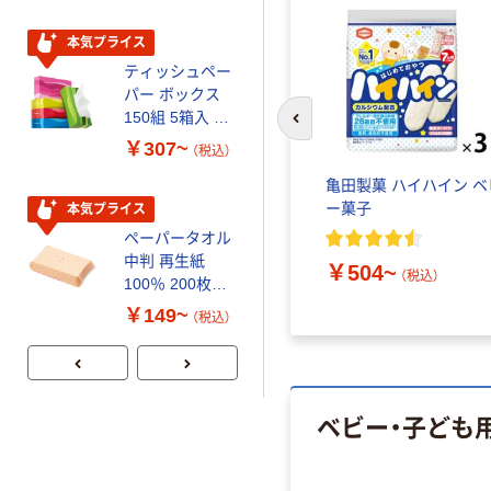
本気プライス
本気プライス
ティッシュペー
トイレットペー
パー ボックス
パー シングル
150組 5箱入 ア
120ｍ 再生紙
前のスライドへ
スクル スマート
100% 6ロール
￥307~
￥455~
（税込）
（税込）
コンパクト ビ
リサイクル100
 赤ちゃ
キユーピー ベビーデザー
亀田製菓 ハイハイン ベ
ビッド PEFC認
芯あり FSC認
トケー
ト フルーツジュレ 【12ヶ
ー菓子
証
証
本気プライス
期間限定価格
月頃から】
月～】
ペーパータオル
アスクル プラ
品
中判 再生紙
スチックグロー
￥504~
（税込）
100％ 200枚
ブ 薄手 粉な
￥610~
（税込）
FSC認証 シング
し（パウダーフ
￥149~
￥298~
（税込）
（税込）
ル 大王製紙共同
リー）
企画 オリジナル
ベビー・子ども