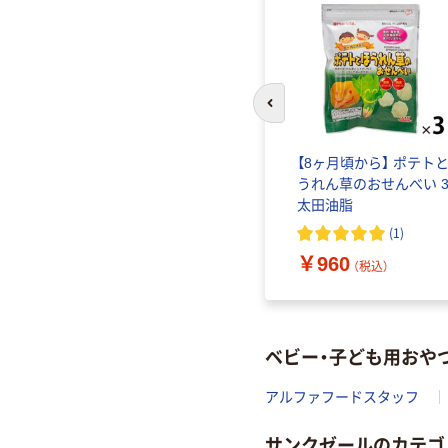
前のスライドへ
【8ヶ月頃から】 ポテト
うれん草のおせんべい 
太田油脂
(
1
)
￥960
（税込）
ベビー・子ども用おや
アルファフードスタッフ
サンクゼールのカテゴ