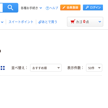
ヘルプ
各種お手続き
0
スイートポイント
あとで買う
カゴ
点
つ
並べ替え：
表示件数：