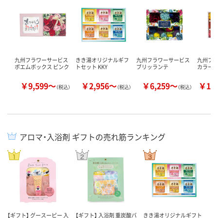
九州フラワーサービス
きき湯オリジナルギフ
九州フラワーサービス
九州フ
ポエムボックス ピンク
トセット KKY
ブリッランテ
カラー
￥9,599～
￥2,956～
￥6,259～
￥10
（税込）
（税込）
（税込）
アロマ・入浴剤 ギフトの売れ筋ランキング
【ギフト】 グースーピー 入
【ギフト】 入浴剤 重炭酸バ
きき湯オリジナルギフト