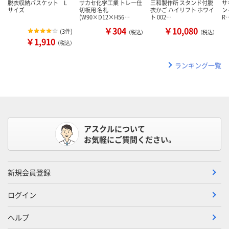
脱衣収納バスケット L
サカセ化学工業 トレー仕
三和製作所 スタンド付脱
サ
サイズ
切板用 名札
衣かご ハイリフト ホワイ
ン
(W90×D12×H56…
ト 002…
R
￥304
￥10,080
(
3件
)
（税込）
（税込）
￥1,910
（税込）
ランキング一覧
アスクルについて
お気軽にご質問ください。
新規会員登録
ログイン
ヘルプ