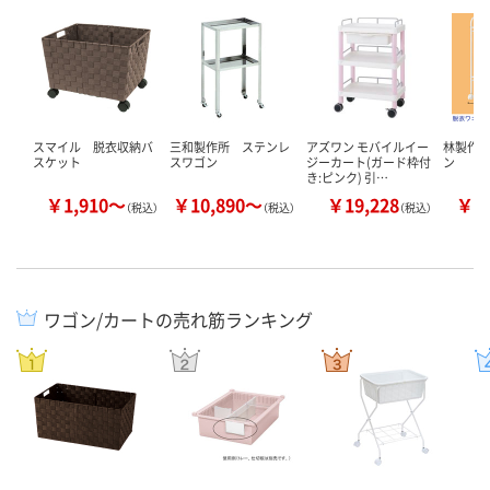
スマイル 脱衣収納バ
三和製作所 ステンレ
アズワン モバイルイー
林製作所
スケット
スワゴン
ジーカート(ガード枠付
ン
き:ピンク) 引…
￥1,910～
￥10,890～
￥19,228
￥7
（税込）
（税込）
（税込）
ワゴン/カートの売れ筋ランキング