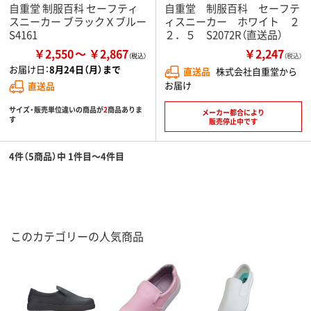
自重堂 制服百科 セーフティ
自重堂 制服百科 セーフテ
スニーカー ブラックＸブルー
ィスニーカー ホワイト ２
S4161
２．５ S2072R（直送品）
￥2,550
￥2,867
￥2,247
（税込）
お届け日：
8月24日（月）まで
直送品
株式会社自重堂から
お届け
直送品
サイズ・販売単位違いの商品が
2
商品ありま
メーカー都合により
す
販売停止中です
4件（5商品）中 1件目～4件目
このカテゴリーの人気商品