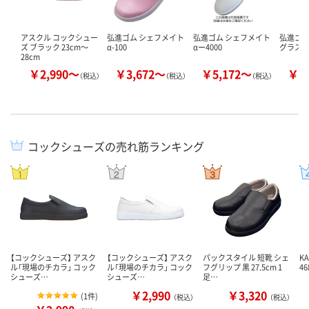
アスクル コックシュー
弘進ゴム シェフメイト
弘進ゴム シェフメイト
弘進ゴム
ズ ブラック 23cm～
α-100
αー4000
グラスパー
28cm
￥2,990～
￥3,672～
￥5,172～
￥1
（税込）
（税込）
（税込）
コックシューズの売れ筋ランキング
【コックシューズ】 アスク
【コックシューズ】 アスク
パックスタイル 短靴 シェ
K
ル「現場のチカラ」 コック
ル「現場のチカラ」 コック
フグリップ 黒 27.5cm 1
46
シューズ…
シューズ…
足…
￥2,990
￥3,320
(
1件
)
（税込）
（税込）