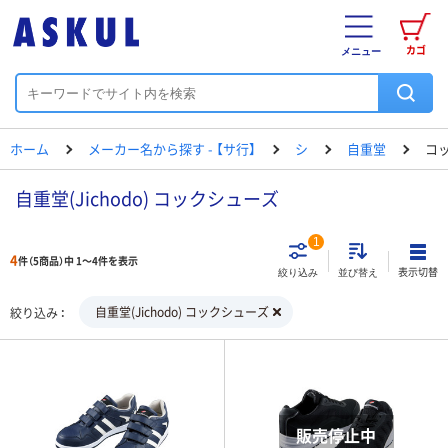
カゴ
メニュー
ホーム
メーカー名から探す - 【サ行】
シ
自重堂
コ
自重堂(Jichodo) コックシューズ
1
4
件（5商品）中 1～4件を表示
表示切替
絞り込み
並び替え
自重堂(Jichodo) コックシューズ
絞り込み