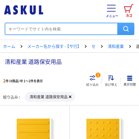
カゴ
メニュー
ホーム
メーカー名から探す - 【サ行】
セ
清和産業
清和産業 道路保安用品
1
2
件（4商品）中 1～2件を表示
表示切替
絞り込み
並び替え
清和産業 道路保安用品
絞り込み