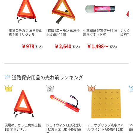
現場のチカラ 三角停止
【標識】エーモン 三角停
小林総研 非常信号灯 底
レックス
板 1個 オリジナル
止板 6640 1個
部マグネット式
板 WT-1
￥978
￥2,640
￥1,498～
￥
（税込）
（税込）
（税込）
道路保安用品の売れ筋ランキング
現場のチカラ 三角停止板
ジェイウィン LED発煙灯
アラオ グリップ点字パネ
マ
1個 オリジナル
「ピカッ太」 JDH-R48（直
ル ポイント AR-0941 1枚
鋲