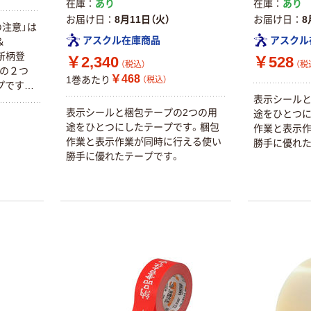
在庫
あり
在庫
あり
お届け日
8月11日（火）
お届け日
8
の注意」は
アスクル在庫商品
アスクル
＆
の新柄登
￥2,340
￥528
（税込）
（税
プの２つ
￥468
1巻あたり
（税込）
プです。
表示シールと
フト荷札
表示シールと梱包テープの2つの用
途をひとつに
物のダン
途をひとつにしたテープです。梱包
作業と表示
す。【材
作業と表示作業が同時に行える使い
勝手に優れた
剤：ゴム
勝手に優れたテープです。