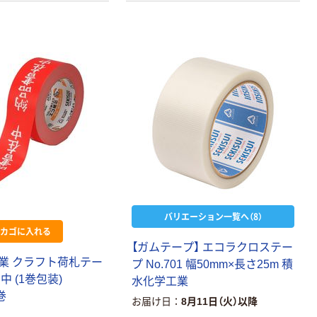
レのおそうじシ
ート 大王製紙
共同企画 トイ
￥330~
（税込）
レクリーナー
トイレシート
オリジナル
本気プライス
アスクル フラッ
トファイル エコ
ノミータイプ
A4タテ(コクヨ
￥115~
（税込）
製造）
本気プライス
キングジム テプ
バリエーション一覧へ（8）
ラ TEPRA
カゴに入れる
PRO【純正】テー
【ガムテープ】 エコラクロステー
プ 白ラベル
業 クラフト荷札テー
プ No.701 幅50mm×長さ25m 積
￥914~
（税込）
12mm幅 （黒文
中 (1巻包装)
水化学工業
字）
巻
お届け日
8月11日（火）以降