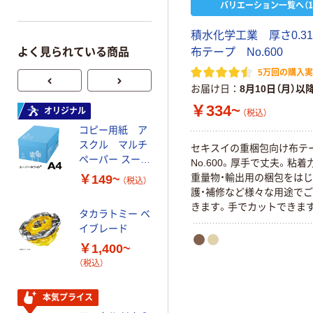
バリエーション一覧へ（1
積水化学工業 厚さ0.3
よく見られている商品
布テープ No.600
5万回の購入
お届け日
8月10日（月）以
￥334~
オリジナル
オリジナル
（税込）
コピー用紙 ア
ゴミ袋 エコノミ
スクル マルチ
ータイプ 乳白半
セキスイの重梱包向け布テ
ペーパー スーパ
透明 高密度タイ
No.600。厚手で丈夫。粘着
ーホワイト+
プ 詰替用 バイ
重量物・輸出用の梱包をはじ
￥149~
￥616~
（税込）
（税込）
オマス素材10％
護・補修など様々な用途で
配合
きます。手でカットできま
タカラトミー ベ
オリジナル
貼りできます。油性インク
イブレード
乾電池 単3
きできます。赤糊タイプ。
￥1,400~
形 アルカリ乾
（税込）
電池 北欧パッ
ケージ アスク
￥140~
（税込）
ルオリジナル
本気プライス