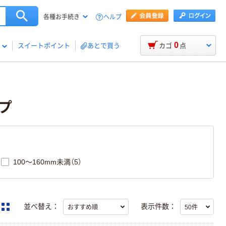
ヘルプ
各種お手続き
0
スイートポイント
あとで買う
カゴ
点
プ
100～160mm未満（5）
並べ替え：
表示件数：