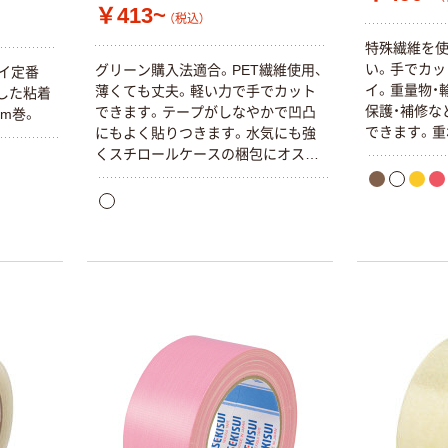
￥413~
（税込）
特殊繊維を使
い。手でカッ
グリーン購入法適合。PET繊維使用、
スイ定番
イ。重量物・
薄くても丈夫。軽い力で手でカット
定した粘着
保護・補修な
できます。テープがしなやかで凹凸
m巻。
できます。重
にもよく貼りつきます。水気にも強
で文字書きで
くスチロールケースの梱包にオスス
メ。重ね貼りでき、油性インクで文字
書きできます。カラー：白（半透明）