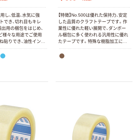
用し、低温、水気に強
【特徴】No.500は優れた保持力、安定
トでき、切れ目もキレ
した品質のクラフトテープです。作
輸出用の梱包をはじめ、
業性に優れた軽い展開で、ダンボー
ど様々な用途でご使用
ル梱包に多く使われる汎用性に優れ
ね貼りでき、油性インク
たテープです。特殊な樹脂加工によ
きます。
り防湿性に優れ、高・低温性にも優れ
ています。重ね貼りはできません。
文字は書けません。【用途】軽・中梱包
用。【材質】基材：クラフト紙、粘着
剤：ゴム系