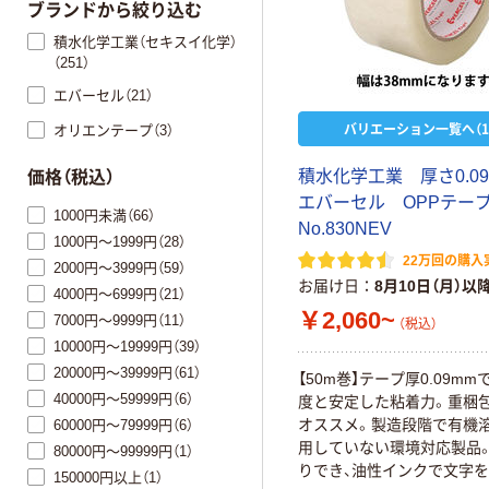
ブランドから絞り込む
積水化学工業（セキスイ化学）
（251）
エバーセル（21）
バリエーション一覧へ（1
オリエンテープ（3）
積水化学工業 厚さ0.0
価格（税込）
エバーセル OPPテ
1000円未満（66）
No.830NEV
1000円～1999円（28）
22万回の購入
2000円～3999円（59）
お届け日
8月10日（月）以
4000円～6999円（21）
￥2,060~
7000円～9999円（11）
（税込）
10000円～19999円（39）
20000円～39999円（61）
【50m巻】テープ厚0.09m
40000円～59999円（6）
度と安定した粘着力。重梱
オススメ。製造段階で有機
60000円～79999円（6）
用していない環境対応製品
80000円～99999円（1）
りでき、油性インクで文字
150000円以上（1）