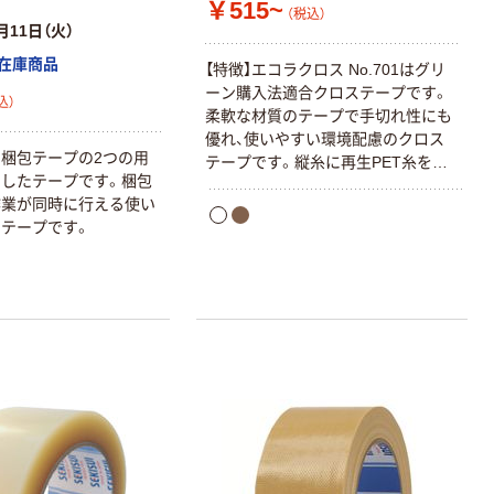
￥515~
（税込）
月11日（火）
在庫商品
【特徴】エコラクロス No.701はグリ
ーン購入法適合クロステープです。
込）
柔軟な材質のテープで手切れ性にも
優れ、使いやすい環境配慮のクロス
梱包テープの2つの用
テープです。縦糸に再生PET糸を使
したテープです。梱包
用しています。低温での作業環境下
作業が同時に行える使い
でも安定した性能を発揮します。【用
テープです。
途】ダンボール梱包、農水産物などの
スチロールケースの梱包におすすめ
【材質】基材：再生PET含有クロ
ス/PEラミ、粘着剤：ゴム系