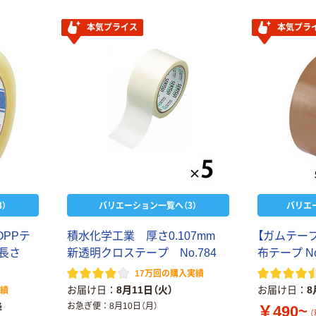
本気プライス
本気プラ
）
バリエーション一覧へ（3）
バリエ
OPPテ
積水化学工業 厚さ0.107mm
【ガムテープ
×長さ
新透明クロステープ No.784
布テープ No
17万回の購入実績
お届け日
8月11日（火）
お届け日
8
実績
降
お急ぎ便
8月10日（月）
￥490~
（