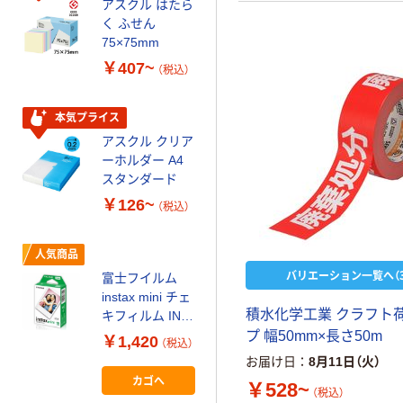
アスクル はたら
本気プライス
く ふせん
ティッシュペー
75×75mm
パー ボックス
￥407~
（税込）
150組 5箱入 ア
スクル スマート
￥328~
（税込）
コンパクト ビ
本気プライス
ビッド PEFC認
アスクル クリア
証
オリジナル
ーホルダー A4
コピー用紙 マ
スタンダード
ルチペーパー
￥126~
（税込）
スーパーエコノ
ミー+
￥149~
（税込）
人気商品
バリエーション一覧へ（3
富士フイルム
本気プライス
instax mini チェ
アスクル はたら
積水化学工業 クラフト
キフィルム INS
く ふせん
MINI JP1 1パッ
プ 幅50mm×長さ50m
￥1,420
（税込）
50×15mm
ク（10枚入り）
お届け日
8月11日（火）
￥386~
（税込）
カゴへ
￥528~
（税込）