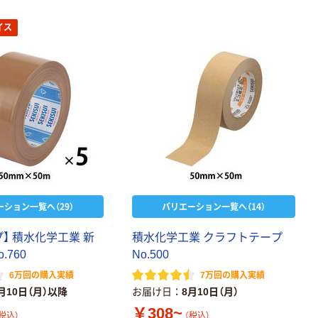
イス
ーション一覧へ（29）
バリエーション一覧へ（14）
】 積水化学工業 新
積水化学工業 クラフトテープ
.760
No.500
6万回の購入実績
7万回の購入実績
月10日（月）以降
お届け日
8月10日（月）
￥308~
税込）
（税込）