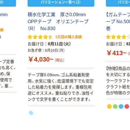
0）
バリエーション一覧へ（2）
バリエ
1mm
積水化学工業 厚さ0.09mm
【ガムテー
OPPテープ オリエンテープ
ープ No.5
（R） No.830
巻
実績
降
5万回の購入実績
お届け日
8月11日（火）
お届け日
8
本気プライス
オリジナル
お急ぎ便
8月10日（月）
￥413~
トイレットペー
サントリー 伊右
（
￥4,030~
パー ダブル60
衛門 「お茶、どう
（税込）
ープ定番
ｍ 再生紙
ぞ。」 緑茶
力も高く、
【特徴】商品
100% 6ロール
め、保
￥460~
￥528~
を大切にす
テープ厚0.09mm、ゴム系粘着剤使
（税込）
（税込）
リサイクル100
ご使用で
ラークラフト
用。水気に強く、低温環境下でも安定
芯あり FSC認
す。重ね
クラフト紙
した粘着力を発揮します。重梱包用
証
オリジナル
オリジナル
で文字書
色が特徴のク
途にオススメ。重ね貼りでき、油性イ
乾電池 単4
アスクル プラス
単につぶせて
ンクで文字を書くことができます。
形 アルカリ乾
チックグローブ
芯」使用して
電池 北欧パッ
粉なし（パウダ
【用途】梱包
ケージ アスク
ーフリー）
プや内容物の
￥140~
￥398~
（税込）
（税込）
ルオリジナル
フト紙、粘着