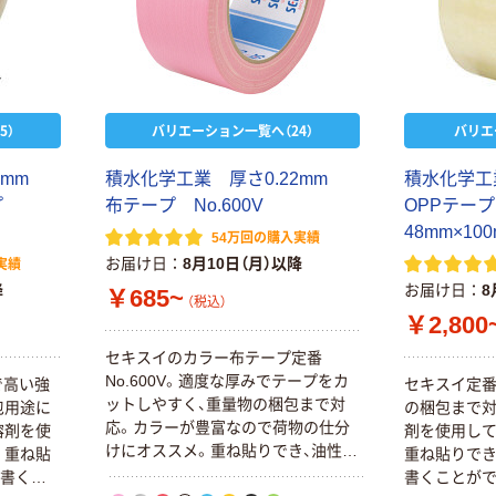
5）
バリエーション一覧へ（24）
バリエ
9mm
積水化学工業 厚さ0.22mm
積水化学工
ープ
布テープ No.600V
OPPテープ
48mm×100
54万回の購入実績
お届け日
8月10日（月）以降
実績
降
お届け日
8
￥685~
（税込）
￥2,800
セキスイのカラー布テープ定番
No.600V。適度な厚みでテープをカ
mで高い強
セキスイ定番
ットしやすく、重量物の梱包まで対
包用途に
の梱包まで対
応。カラーが豊富なので荷物の仕分
溶剤を使
剤を使用して
けにオススメ。重ね貼りでき、油性イ
。重ね貼
重ね貼りでき
ンクで文字書きできます。
を書くこ
書くことがで