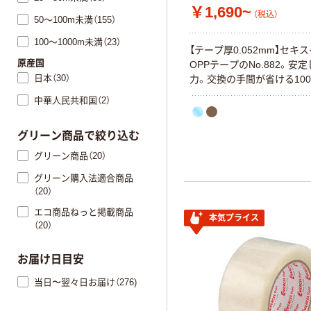
￥1,690~
（税込）
50～100m未満（155）
100～1000m未満（23）
【テープ厚0.052mm】セキ
原産国
OPPテープのNo.882。安
日本（30）
力。交換の手間が省ける100
中華人民共和国（2）
グリーン商品で絞り込む
グリーン商品（20）
グリーン購入法適合商品
（20）
エコ商品ねっと掲載商品
本気プライス
（20）
お届け日目安
当日〜翌々日お届け（276)