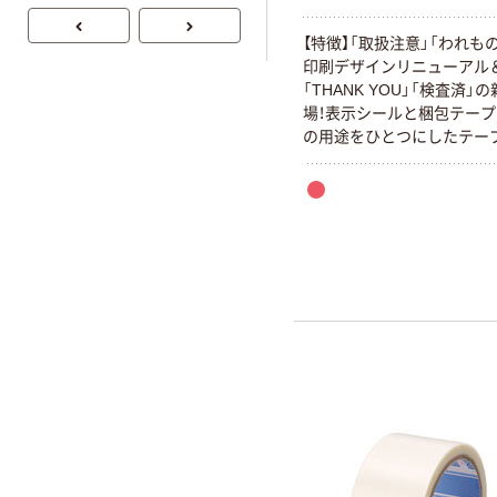
【特徴】「取扱注意」「われも
印刷デザインリニューアル
「THANK YOU」「検査済」
場！表示シールと梱包テー
の用途をひとつにしたテー
見やすい幅広50mmのクラ
テープです。【用途】大切な
ボール梱包などにおすすめで
質】基材：クラフト紙、粘着
系