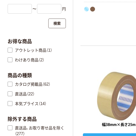
とができます。
〜
円
検索
お得な商品
アウトレット商品（1）
わけあり商品（2）
商品の種類
カタログ掲載品（62）
直送品（22）
本気プライス（14）
除外する商品
直送品、お取り寄せ品を除く
（277）