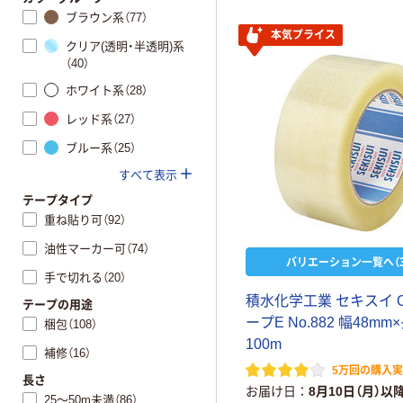
ブラウン系（77）
本気プライス
クリア(透明・半透明)系
（40）
ホワイト系（28）
レッド系（27）
ブルー系（25）
すべて表示
テープタイプ
重ね貼り可（92）
油性マーカー可（74）
バリエーション一覧へ（3
手で切れる（20）
積水化学工業 セキスイ 
テープの用途
ープE No.882 幅48mm
梱包（108）
100m
補修（16）
5万回の購入
長さ
お届け日
8月10日（月）以
25～50m未満（86）