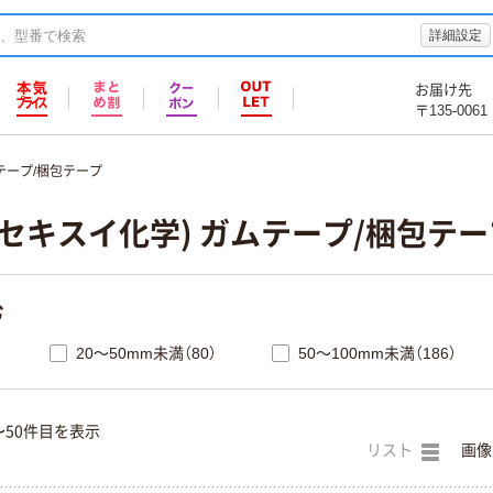
詳細設定
お届け先
〒135-0061
テープ/梱包テープ
セキスイ化学) ガムテープ/梱包テー
む
20～50mm未満（80）
50～100mm未満（186）
〜50件目を表示
リスト
画像