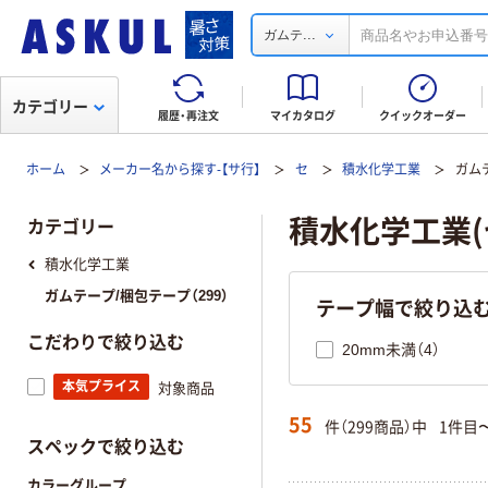
...
ガムテ
カテゴリー
履歴・再注文
マイカタログ
クイックオーダー
ホーム
メーカー名から探す-【サ行】
セ
積水化学工業
ガム
積水化学工業(
カテゴリー
積水化学工業
ガムテープ/梱包テープ（299）
テープ幅で絞り込
こだわりで絞り込む
20mm未満（4）
本気プライス
対象商品
55
件（299商品）中
1件目
スペックで絞り込む
カラーグループ