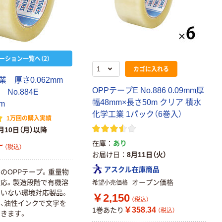
ーション一覧へ（2）
カゴに入れる
業 厚さ0.062mm
OPPテープE No.886 0.09mm厚
 No.884E
幅48mm×長さ50m クリア 積水
m
化学工業 1パック（6巻入）
1万回の購入実績
月10日（月）以降
~
在庫
あり
（税込）
お届け日
8月11日（火）
アスクル在庫商品
のOPPテープ。重量物
オープン価格
応。製造段階で有機溶
希望小売価格
いない環境対応製品。
￥2,150
（税込）
、油性インクで文字を
￥358.34
1巻あたり
（税込）
きます。