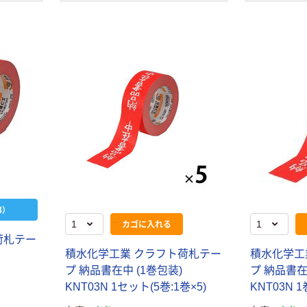
富士フイルム
オリジナル
instax mini13
アスクルオリジ
INS MINI 13
ナル ラミネー
￥12,100~
トフィルム A4
（税込）
サイズ
￥458~
（税込）
100μ（ミクロン）
本気プライス
本気プライス
大塚製薬工場
ペーパータオル
経口補水液 オー
中判 再生紙
エスワン（OS-1）
100％ 200枚
￥159~
（税込）
FSC認証 シング
￥149~
（税込）
ル 大王製紙共同
企画 オリジナル
本気プライス
）
オリジナル
カゴに入れる
アスクル はたら
アスクル 「現場
荷札テー
く ふせん 付箋
のチカラ」 養生
積水化学工業 クラフト荷札テー
積水化学工
75×25mm
テープ
プ 納品書在中 (1巻包装)
プ 納品書在
￥377~
（税込）
￥358~
KNT03N 1セット(5巻:1巻×5)
KNT03N 1
（税込）