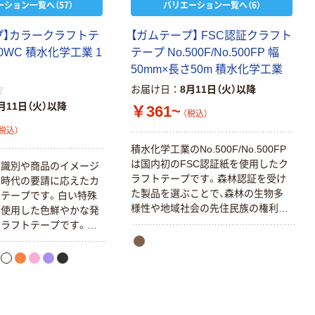
ーション一覧へ（57）
バリエーション一覧へ（6）
プ】カラークラフトテ
【ガムテープ】 FSC認証クラフト
00WC 積水化学工業 1
テープ No.500F/No.500FP 幅
50mm×長さ50m 積水化学工業
お届け日
8月11日（火）以降
月11日（火）以降
富士フイルム チ
￥361~
本気プライス
（税込）
ェキ専用フィル
ニチバン セロテ
税込）
ム INSTAX MINI
ープ 大巻
積水化学工業のNo.500F/No.500FP
WW2
￥1,580~
は国内初のFSC認証紙を使用したク
￥124~
の識別や商品のイメージ
（税込）
（税込）
ラフトテープです。森林認証を受け
る時代の要請に応えたカ
た製品を選ぶことで、森林の生物多
テープです。白い特殊
本気プライス
様性や地域社会の先住民族の権利を
本気プライス
を使用した色鮮やかな発
アスクル セロハ
守り、適切な森林管理を行う林業者
ラフトテープです。簡
トイレットペー
ンテープ
や地域を支援し、世界全体の森林保
廃棄しやすい「エコ紙
パー シングル
全へとつながります。
います。重ね貼り不可。
120ｍ 再生紙
￥216~
（税込）
用、製品のイメージアッ
100% 6ロール
￥470~
（税込）
識別【材質】基材：クラ
リサイクル100
本気プライス
剤：ゴム系
芯あり FSC認
証
アスクル トイ