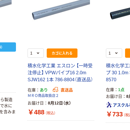
）
カゴに入れる
積水化学工業 エスロン 【一時受
積水化学工業
注停止】 VPWパイプ16 2.0m
プ 30 1.0m
SJW162 1本 786-8804（直送品）
8570
在庫
1点
在庫
あり
直送品
ＭＲＯ商品取扱店２
お届け日
8
から製造
お届け日
8月12日（水）
アスクル
害で水に
￥488
鉛を含みま
￥733
（税込）
（税