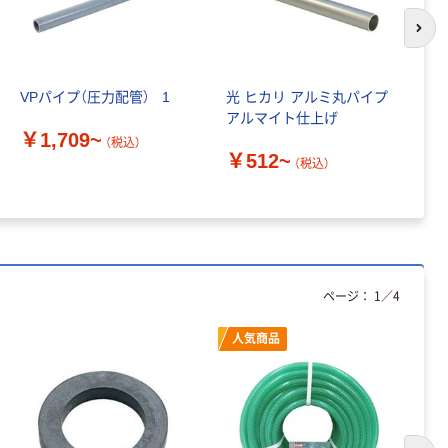
ム INSTAX MINI
ープ 大巻
WW2
￥1,580~
次の
￥124~
（税込）
（税込）
本気プライス
VPパイプ（圧力配管） _1
光 ヒカリ アルミ丸パイプ
V
本気プライス
アルマイト仕上げ
_1
アスクル セロハ
トイレットペー
￥1,709~
ンテープ
（税込）
パー シングル
￥512~
￥
（税込）
120ｍ 再生紙
￥216~
（税込）
100% 6ロール
￥470~
（税込）
リサイクル100
本気プライス
芯あり FSC認
証
アスクル トイ
レのおそうじシ
ページ：
1
／
4
ート 大王製紙
共同企画 トイ
￥330~
（税込）
レクリーナー
人気商品
トイレシート
オリジナル
本気プライス
アスクル フラッ
トファイル エコ
ノミータイプ