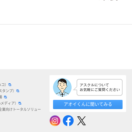
ハコ）
スタンプ）
場
bメディア）
アオイくんに聞いてみる
企業向けトータルソリュー