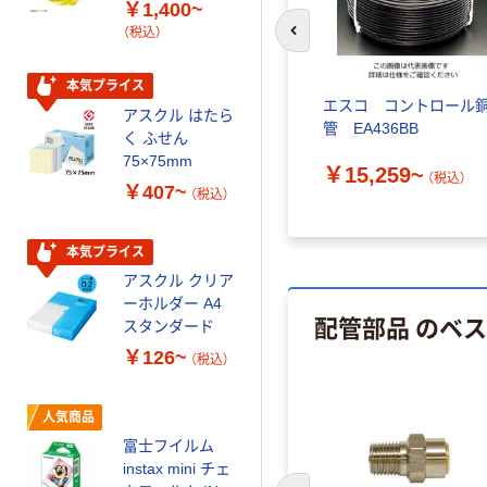
￥1,400~
形 アルカリ乾
（税込）
電池 北欧パッ
前のスライドへ
ケージ アスク
￥140~
（税込）
ルオリジナル
本気プライス
モリ フ
アズワン 塩ビパイプ 67-
エスコ コントロール
アスクル はたら
本気プライス
3
7208-60 1本（直送品）
管 EA436BB
く ふせん
ティッシュペー
75×75mm
￥2,341
￥15,259~
パー ボックス
）
（税込）
（税込）
￥407~
（税込）
150組 5箱入 ア
スクル スマート
￥328~
（税込）
コンパクト ビ
本気プライス
ビッド PEFC認
アスクル クリア
証
オリジナル
ーホルダー A4
配管部品 のベ
コピー用紙 マ
スタンダード
ルチペーパー
￥126~
（税込）
スーパーエコノ
ミー+
￥149~
（税込）
人気商品
富士フイルム
本気プライス
instax mini チェ
【ガムテープ】ア