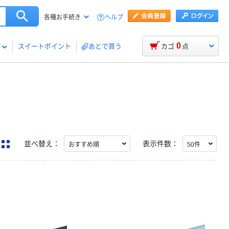
ヘルプ
各種お手続き
0
スイートポイント
あとで買う
カゴ
点
並べ替え：
表示件数：