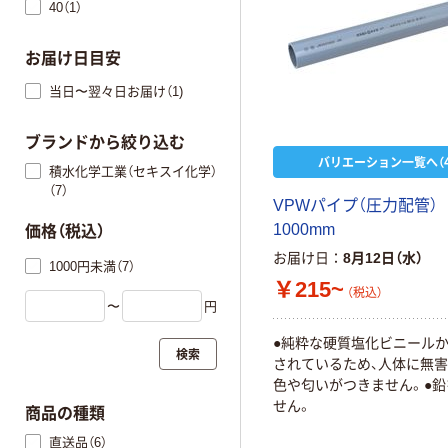
40（1）
お届け日目安
当日〜翌々日お届け（1)
ブランドから絞り込む
バリエーション一覧へ（4
積水化学工業（セキスイ化学）
（7）
VPWパイプ（圧力配管）
1000mm
価格（税込）
お届け日
8月12日（水）
1000円未満（7）
￥215~
（税込）
〜
円
●純粋な硬質塩化ビニール
検索
されているため、人体に無
色や匂いがつきません。●
せん。
商品の種類
直送品（6）