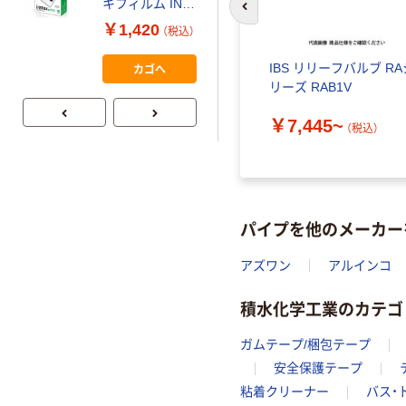
キフィルム INS
前のスライドへ
スクル 現場のチ
MINI JP1 1パッ
￥1,420
（税込）
カラ 厚さ
ク（10枚入り）
0.22mm 布テー
￥145~
（税込）
カゴへ
タイプ）
給水用塩ビTS継手 チーズ
IBS リリーフバルブ RA
プ
_1
リーズ RAB1V
￥63~
￥7,445~
（税込）
（税込）
パイプを他のメーカー
アズワン
アルインコ
積水化学工業のカテゴ
ガムテープ/梱包テープ
安全保護テープ
粘着クリーナー
バス・