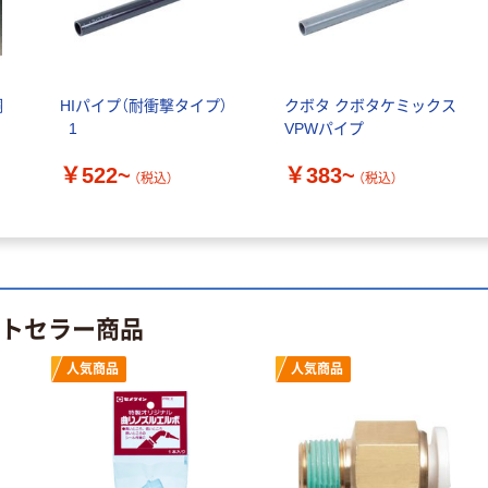
パー ダブル60
衛門 「お茶、どう
ｍ 再生紙
ぞ。」 緑茶
100% 6ロール
￥460~
￥528~
（税込）
（税込）
リサイクル100
芯あり FSC認
銅
HIパイプ（耐衝撃タイプ）
クボタ クボタケミックス
証
オリジナル
オリジナル
_1
VPWパイプ
乾電池 単4
アスクル プラス
￥522~
￥383~
形 アルカリ乾
チックグローブ
（税込）
（税込）
電池 北欧パッ
粉なし（パウダ
ケージ アスク
ーフリー）
￥140~
￥398~
（税込）
（税込）
ルオリジナル
富士フイルム
オリジナル
instax mini13
ストセラー商品
アスクルオリジ
INS MINI 13
ナル ラミネー
￥12,100~
トフィルム A4
人気商品
人気商品
（税込）
サイズ
￥458~
（税込）
100μ（ミクロン）
本気プライス
本気プライス
大塚製薬工場
ペーパータオル