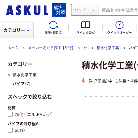
パイプ
カテゴリー
履歴・再注文
マイカタログ
クイックオーダー
ホーム
メーカー名から探す-【サ行】
セ
積水化学工業
パイ
積水化学工業(
カテゴリー
積水化学工業
4
件（7商品）中
1件目〜4
パイプ（7）
スペックで絞り込む
材質
塩化ビニル（PVC）（7）
パイプの呼び径A
25（1）