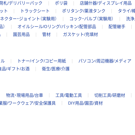
荷札/デリバリーパック
ポリ袋
店舗什器/ディスプレイ用品
ット
トラックシート
ポリタンク/薬液タンク
タライ/
ネクター・ジョイント（実験用）
コック・バルブ（実験用）
洗浄
品）
オイルシール/Oリング/パッキン/配管部品
配管継手
品
園芸用品
管材
ガスケット/充填材
イル
トナー/インク/コピー用紙
パソコン/周辺機器/メディア
食品/ギフト/お酒
衛生/医療/介護
物流・現場用品/台車
工具/電動工具
切削工具/研磨材
業服/ワークウェア/安全保護具
DIY用品/園芸/資材