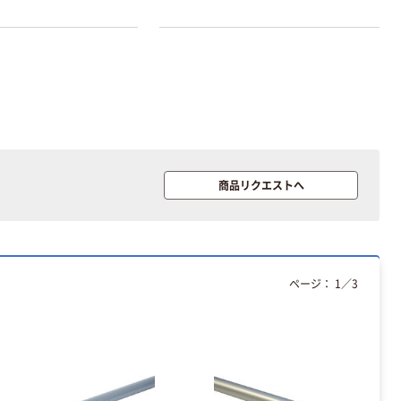
商品リクエストへ
本気プライス
本気プライス
アスクル はたら
キングジム テプ
く ふせん 付箋
ラ TEPRA
ページ：
1
／
3
75×25mm
PRO【純正】テー
プ 白ラベル
￥377~
￥914~
（税込）
（税込）
12mm幅 （黒文
字）
富士フイルム チ
本気プライス
ェキ専用フィル
ニチバン セロテ