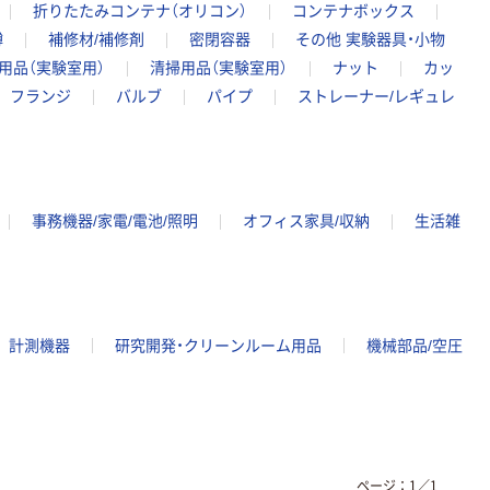
折りたたみコンテナ（オリコン）
コンテナボックス
樽
補修材/補修剤
密閉容器
その他 実験器具・小物
用品（実験室用）
清掃用品（実験室用）
ナット
カッ
フランジ
バルブ
パイプ
ストレーナー/レギュレ
事務機器/家電/電池/照明
オフィス家具/収納
生活雑
計測機器
研究開発・クリーンルーム用品
機械部品/空圧
ページ：
1
／
1