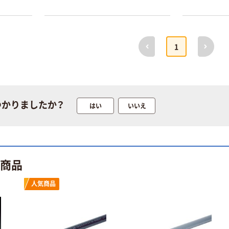
前へ
次へ
1
つかりましたか？
はい
いいえ
本気プライス
オリジナル
アスクル はたら
アスクル 「現場
く ふせん
のチカラ」 養生
ト商品
50×15mm
テープ
￥386~
￥358~
（税込）
（税込）
人気商品
本気プライス
オリジナル
トイレットペー
サントリー 伊右