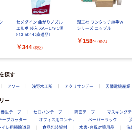
経口補水液 オー
中判 再生紙
エスワン（OS-1）
100％ 200枚
￥159~
（税込）
FSC認証 シング
￥149~
（税込）
シ
セメダイン 曲がりノズル
潤工社 ワンタッチ継手W
ル 大王製紙共同
エルボ 袋入 XAー179 1個
シリーズ ニップル
企画 オリジナル
813-5044（直送品）
￥158~
（税込）
￥344
（税込）
を探す
アソー
浅野木工所
アクリサンデー
因幡電機産業
リー
養生テープ
セロハンテープ
両面テープ
マスキングテ
テープカッター
オフィス用コンテナ
ペーパーラック
トイレ用掃除道具
食品包装資材
水害・台風対策用品
洗