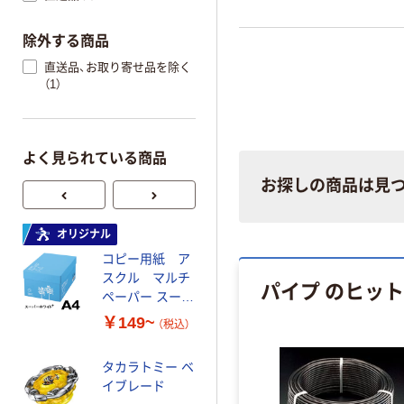
除外する商品
直送品、お取り寄せ品を除く
（1）
よく見られている商品
お探しの商品は見
オリジナル
オリジナル
コピー用紙 ア
ゴミ袋 エコノミ
スクル マルチ
ータイプ 乳白半
パイプ のヒッ
ペーパー スーパ
透明 高密度タイ
ーホワイト+
プ 詰替用 バイ
￥149~
￥616~
（税込）
（税込）
オマス素材10％
配合
タカラトミー ベ
オリジナル
イブレード
乾電池 単3