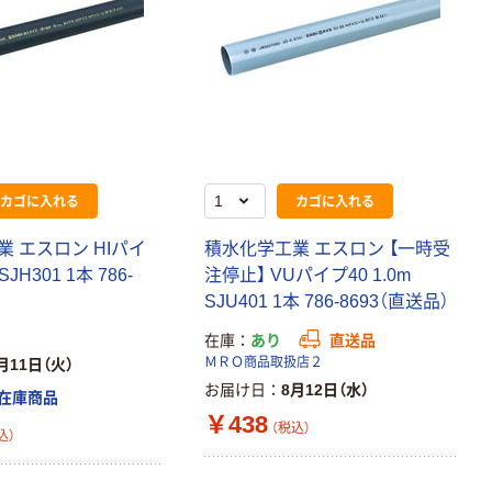
カゴに入れる
カゴに入れる
 エスロン HIパイ
積水化学工業 エスロン 【一時受
 SJH301 1本 786-
注停止】 VUパイプ40 1.0m
SJU401 1本 786-8693（直送品）
在庫
あり
直送品
ＭＲＯ商品取扱店２
月11日（火）
お届け日
8月12日（水）
在庫商品
￥438
（税込）
込）