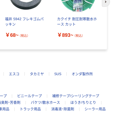
次の
A4タテ(コクヨ
￥115~
（税込）
製造）
福井 S942 フレキゴムパ
カクイチ 耐圧耐寒散水ホ
チ
ッキン
ース カット
エ
￥68~
￥893~
（税込）
（税込）
￥
エスコ
タカミヤ
SUS
オンダ製作所
ープ
ビニールテープ
補修テープ/シーリングテープ
消臭剤・芳香剤
バケツ/散水ホース
ほうき/ちりとり
車用品
トラック用品
消毒液・除菌剤
シーラー用品