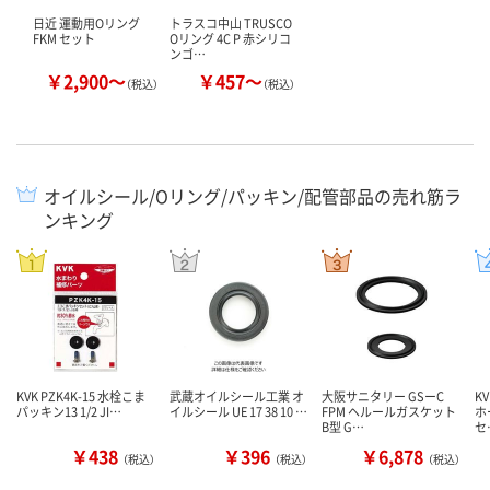
日近 運動用Oリング
トラスコ中山 TRUSCO
FKM セット
Oリング 4C P 赤シリコ
ンゴ…
￥2,900～
￥457～
（税込）
（税込）
オイルシール/Oリング/パッキン/配管部品の売れ筋ラ
ンキング
KVK PZK4K-15 水栓こま
武蔵オイルシール工業 オ
大阪サニタリー GSーC
KV
パッキン13 1/2 JI…
イルシール UE 17 38 10 …
FPM ヘルールガスケット
ホ
B型 G…
セ
￥438
￥396
￥6,878
（税込）
（税込）
（税込）