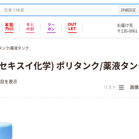
詳細設定
お届け先
〒135-0061
タンク/薬液タンク
セキスイ化学) ポリタンク/薬液タン
件目を表示
リスト
画像