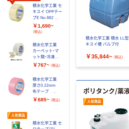
厚さ0.062mm
積水化学工業 セ
OPPテープ
キスイ OPPテー
No.884E
￥2,800~
プE No.882 幅
48mm×100m
（税込）
48mm×長さ
￥1,690~
100m
（税込）
本気プライス
積水化学工業 積水 LL
キスイ槽 バルブ付
積水化学工業
【養生テープ】 フ
カーペット・マ
ィットライトテ
￥35,844~
ット類・冷凍ケ
ープ No.738 緑
（税込）
ース扉のシール
￥767~
￥165~
（税込）
（税込）
ゴム固定用 厚
手両面テープ
積水化学工業
本気プライス
厚さ0.22mm
ポリタンク/薬
積水化学工業 多
布テープ
用途・強力タイ
No.600V
￥685~
プ PEクロス両
（税込）
人気商品
面テープ
￥155~
（税込）
人気商品
積水化学工業 セ
積水化学工業 気