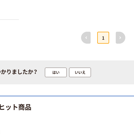
前へ
次へ
1
つかりましたか？
はい
いいえ
ヒット商品
オリジナル
本気プライス