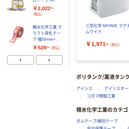
ロテープ（R）
密防水テープ
No.740 アクリ
￥2,022~
ル系片面タイプ
￥528~
（税込）
（税込）
三宅化学 MIYAKE マグ
積水化学工業 ク
本気プライス
ムワイド
ラフト荷札テー
養生テープ フィ
プ 幅50mm×長
￥1,971~
ットライトテー
（税込）
さ50m
￥528~
（税込）
プ 梱包資材
No.738
￥362~
（税込）
ポリタンク/薬液タン
アイシス
アイリスオー
コダマ樹脂工業
積水化学工業のカテゴ
ガムテープ/梱包テープ
安全保護テープ