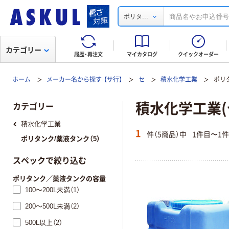
...
ポリタ
カテゴリー
履歴・再注文
マイカタログ
クイックオーダー
ホーム
メーカー名から探す-【サ行】
セ
積水化学工業
ポリ
積水化学工業(
カテゴリー
積水化学工業
1
件（5商品）中
1件目〜1
ポリタンク/薬液タンク（5）
スペックで絞り込む
ポリタンク／薬液タンクの容量
100～200L未満（1）
200～500L未満（2）
500L以上（2）