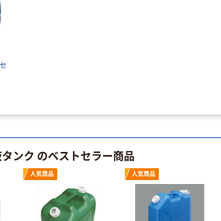
現場のチカラ 掲
積水化学工業 セ
示用 高透明養生
キスイ OPPテー
テープ 積水化学
プE No.882 幅
工業
48mm×長さ
￥287~
￥1,690~
（税込）
100m
（税込）
型セ
積水化学工業
積水化学工業
マスクライトテ
カーペット・マ
ープ No.730
ット類・冷凍ケ
￥286~
（税込）
ース扉のシール
￥767~
（税込）
ゴム固定用 厚
積水化学工業
手両面テープ
積水化学工業
厚さ0.31mm
厚さ0.22mm
布テープ
液タンク のベストセラー商品
布テープ
No.600
￥334~
（税込）
No.600V
￥685~
（税込）
人気商品
人気商品
積水化学工業 ク
ラフトテープ
人気商品
No.500
積水化学工業 セ