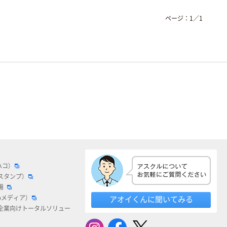
ページ：
1
／
1
ハコ）
スタンプ）
場
bメディア）
アオイくんに聞いてみる
企業向けトータルソリュー