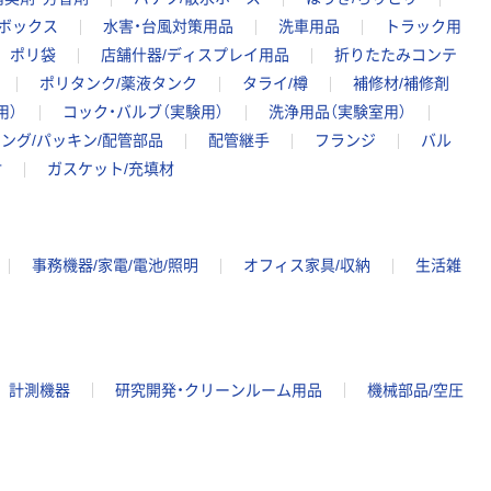
ーボックス
水害・台風対策用品
洗車用品
トラック用
ポリ袋
店舗什器/ディスプレイ用品
折りたたみコンテ
ポリタンク/薬液タンク
タライ/樽
補修材/補修剤
用）
コック・バルブ（実験用）
洗浄用品（実験室用）
ング/パッキン/配管部品
配管継手
フランジ
バル
材
ガスケット/充填材
事務機器/家電/電池/照明
オフィス家具/収納
生活雑
計測機器
研究開発・クリーンルーム用品
機械部品/空圧