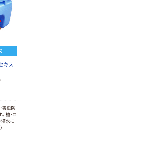
）
型セキス
で
・害虫防
。槽・ロ
・灌水に
）