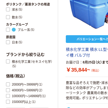
ポリタンク／薬液タンクの用途
灌水（5）
散水（5）
カラーグループ
ブルー系（5）
原産国
バリエーション一覧へ（5
日本（5）
積水化学工業 積水 LL
ブランドから絞り込む
イ槽 バルブ付
積水化学工業（セキスイ化学）
お届け日
8月25日（火）ま
（5）
￥35,844~
（税込）
価格（税込）
豊富な品ぞろえで施肥・灌水
20000円～39999円（1）
除などの効率がアップします
40000円～59999円（2）
ーリータンク 農業用の散水
100000円～149999円（1）
使用可能。ポリエチレン（PE
150000円以上（1）