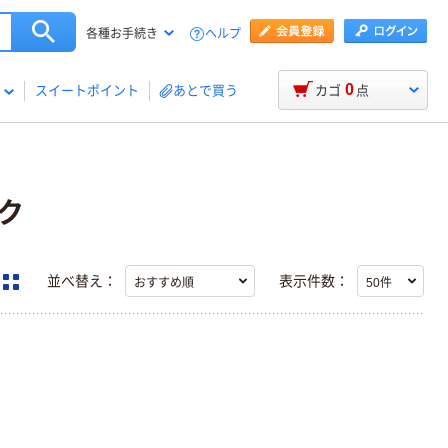
ヘルプ
各種お手続き
0
スイートポイント
あとで買う
カゴ
点
ク
並べ替え：
表示件数：