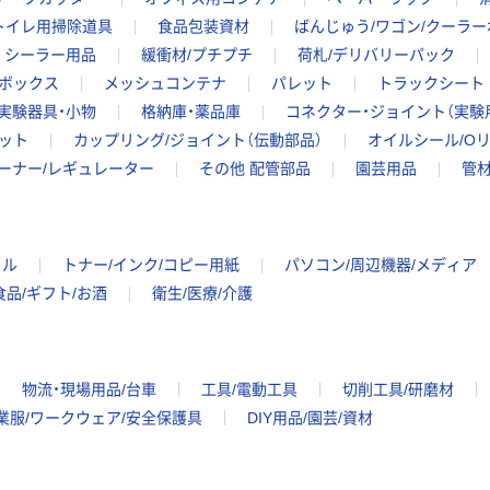
トイレ用掃除道具
食品包装資材
ばんじゅう/ワゴン/クーラ
シーラー用品
緩衝材/プチプチ
荷札/デリバリーパック
ボックス
メッシュコンテナ
パレット
トラックシート
 実験器具・小物
格納庫・薬品庫
コネクター・ジョイント（実験
ット
カップリング/ジョイント（伝動部品）
オイルシール/Oリ
ーナー/レギュレーター
その他 配管部品
園芸用品
管
イル
トナー/インク/コピー用紙
パソコン/周辺機器/メディア
食品/ギフト/お酒
衛生/医療/介護
物流・現場用品/台車
工具/電動工具
切削工具/研磨材
業服/ワークウェア/安全保護具
DIY用品/園芸/資材