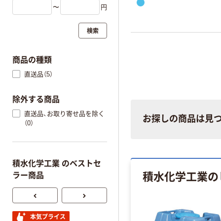
〜
円
検索
商品の種類
直送品（5）
除外する商品
直送品、お取り寄せ品を除く
お探しの商品は見
（0）
積水化学工業 のベストセ
積水化学工業の
ラー商品
積水化学工業
本気プライス