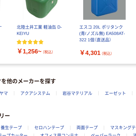
ロテープ（R）
￥308~
（税込）
￥2,022~
（税込）
積水化学工業
（セキスイ化
ナ
北陸土井工業 軽油缶 D-
エスコ 20L ポリタンク
学） フィット
積水化学工業 ク
KEIYU
(青/ノズル無) EA508AT-
ライトテープ
ラフト荷札テー
￥283~
（税込）
322 1個（直送品）
No.738
プ 幅50mm×長
さ50m
￥528~
￥1,256~
（税込）
￥4,301
（税込）
（税込）
クを他のメーカーを探す
ヤマ
アクアシステム
岩谷マテリアル
エーゼット
リー
養生テープ
セロハンテープ
両面テープ
マスキングテ
テープカッター
オフィス用コンテナ
ペーパーラック