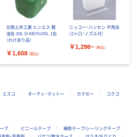
北陸土井工業 ヒシエス 軽
ニッコー・ハンセン 平角缶
油缶 20L D-KEIYU20L 1缶
（2ヶ口・ノズル付）
（わけあり品）
￥1,296~
（税込）
￥1,608
（税込）
エスコ
オーティ・マットー
カクセー
コクゴ
ープ
ビニールテープ
補修テープ/シーリングテープ
消臭剤・芳香剤
バケツ/散水ホース
ほうき/ちりとり