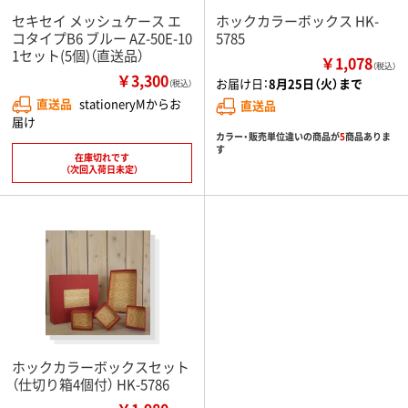
セキセイ メッシュケース エ
ホックカラーボックス HK-
コタイプB6 ブルー AZ-50E-10
5785
1セット(5個)（直送品）
￥1,078
（税込）
￥3,300
お届け日：
8月25日（火）まで
（税込）
直送品
stationeryMからお
直送品
届け
カラー・販売単位違いの商品が
5
商品ありま
す
在庫切れです
（次回入荷日未定）
ホックカラーボックスセット
（仕切り箱4個付） HK-5786