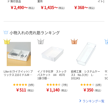
ド 無印良品
業所
イト(白)
￥2,490～
￥1,435～
￥368～
￥
（税込）
（税込）
（税込）
小物入れの売れ筋ランキング
Like-it（ライクイット） ブ
イノマタ化学 ストック
岩崎工業 システムケー
サ
リックス 210ミドルM …
バスケット A4 4570
ス3 No.3（大） L-
ー
1袋（5個…
1012AS
S
(
9件
)
(
7件
)
(
6件
)
￥511
￥1,140
￥350
（税込）
（税込）
（税込）
ランキング一覧