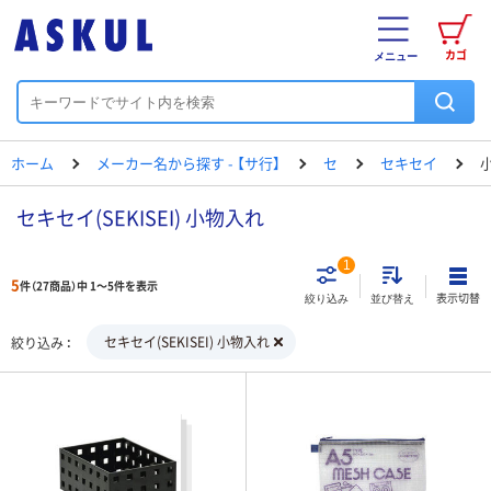
カゴ
メニュー
ホーム
メーカー名から探す - 【サ行】
セ
セキセイ
セキセイ(SEKISEI) 小物入れ
1
5
件（27商品）中 1～5件を表示
表示切替
絞り込み
並び替え
セキセイ(SEKISEI) 小物入れ
絞り込み