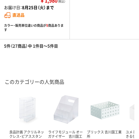
￥1,980
（税込）
お届け日：
8月25日（火）まで
直送品
カラー・販売単位違いの商品が
5
商品ありま
す
5件（27商品）中 1件目～5件目
このカテゴリーの人気商品
良品計画 アクリルネッ
ライフモジュール オー
ブリックス 吉川国工業
ユメミグ
クレス・ピアススタン
ガナイザー 吉川国工
所
きる仕切