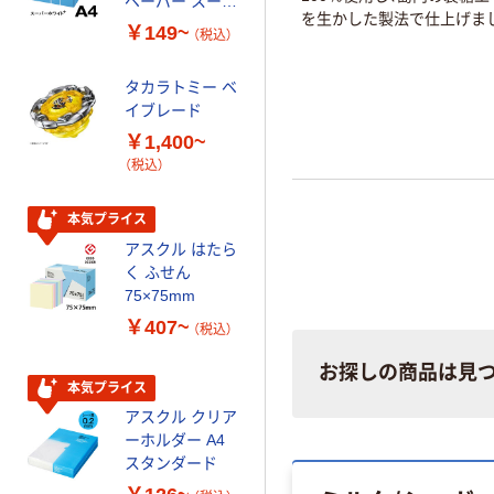
ペーパー スーパ
透明 高密度タイ
を生かした製法で仕上げま
ーホワイト+
プ 詰替用 バイ
￥149~
￥616~
（税込）
（税込）
オマス素材10％
配合
タカラトミー ベ
オリジナル
イブレード
乾電池 単3
￥1,400~
形 アルカリ乾
（税込）
電池 北欧パッ
ケージ アスク
￥140~
（税込）
ルオリジナル
本気プライス
アスクル はたら
本気プライス
く ふせん
ティッシュペー
75×75mm
パー ボックス
￥407~
（税込）
150組 5箱入 ア
スクル スマート
￥328~
お探しの商品は見
（税込）
コンパクト ビ
本気プライス
ビッド PEFC認
アスクル クリア
証
オリジナル
ーホルダー A4
コピー用紙 マ
スタンダード
ルチペーパー