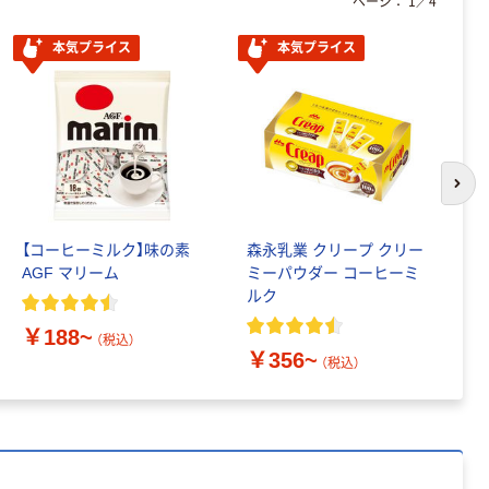
ページ：
1
／
4
レクリーナー
トイレシート
本気プライス
本気プライス
オリジナル
本気プライス
アスクル フラッ
トファイル エコ
ノミータイプ
A4タテ(コクヨ
￥115~
（税込）
製造）
次の
【コーヒーミルク】味の素
森永乳業 クリープ クリー
メ
AGF マリーム
ミーパウダー コーヒーミ
て
ルク
ュ
￥188~
（税込）
￥356~
￥
（税込）