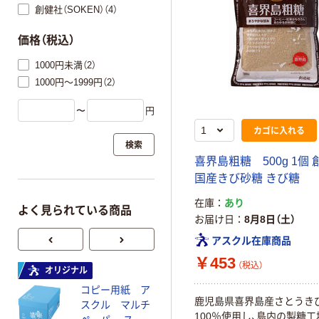
創健社（SOKEN）（4）
価格（税込）
1000円未満（2）
1000円～1999円（2）
〜
円
カゴに入れる
検索
喜界島粗糖 500g 1個
国産きび砂糖 きび糖
在庫
あり
よく見られている商品
お届け日
8月8日（土）
アスクル在庫商品
￥453
（税込）
オリジナル
オリジナル
コピー用紙 ア
ゴミ袋 エコノミ
鹿児島県喜界島産さとうき
スクル マルチ
ータイプ 乳白半
100％使用し、島内の製糖