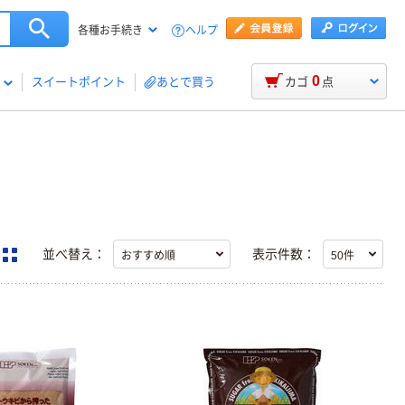
ヘルプ
各種お手続き
0
スイートポイント
あとで買う
カゴ
点
並べ替え：
表示件数：