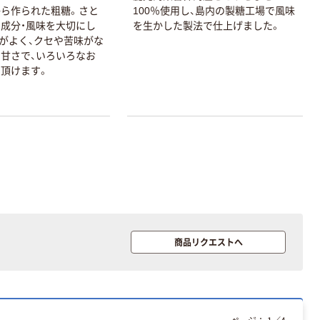
エスワン（OS-1）
PRO【純正】テー
ら作られた粗糖。さと
100％使用し、島内の製糖工場で風味
プ 白ラベル
￥159~
￥914~
（税込）
（税込）
成分・風味を大切にし
を生かした製法で仕上げました。
12mm幅 （黒文
がよく、クセや苦味がな
字）
甘さで、いろいろなお
富士フイルム チ
本気プライス
頂けます。
ェキ専用フィル
アスクル セロハ
ム INSTAX MINI
ンテープ
WW2
￥1,580~
￥216~
（税込）
（税込）
本気プライス
本気プライス
ニチバン セロテ
トイレットペー
ープ 大巻
パー シングル
120ｍ 再生紙
￥124~
（税込）
100% 6ロール
￥470~
（税込）
リサイクル100
商品リクエストへ
本気プライス
芯あり FSC認
証
アスクル トイ
レのおそうじシ
ート 大王製紙
共同企画 トイ
￥330~
（税込）