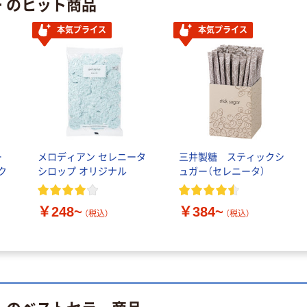
ー のヒット商品
50×15mm
￥528~
（税込）
￥386~
（税込）
本気プライス
本気プライス
本気プライス
本気プライス
アスクル はたら
ペーパータオル
く ふせん 付箋
中判 再生紙
75×25mm
100％ 200枚
￥377~
（税込）
FSC認証 シング
￥149~
（税込）
ル 大王製紙共同
企画 オリジナル
ー
メロディアン セレニータ
三井製糖 スティックシ
ク
シロップ オリジナル
ュガー（セレニータ）
￥248~
￥384~
（税込）
（税込）
ー のベストセラー商品