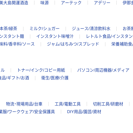
美大島開運酒造
味源
アーテック
アデリー
伊那
本茶/緑茶
ミルク/シュガー
ジュース/清涼飲料水
お茶
ンスタント麺
インスタント味噌汁
レトルト食品/インスタ
味料/香辛料/ソース
ジャム/はちみつ/スプレッド
栄養補助食
イル
トナー/インク/コピー用紙
パソコン/周辺機器/メディア
食品/ギフト/お酒
衛生/医療/介護
物流・現場用品/台車
工具/電動工具
切削工具/研磨材
業服/ワークウェア/安全保護具
DIY用品/園芸/資材