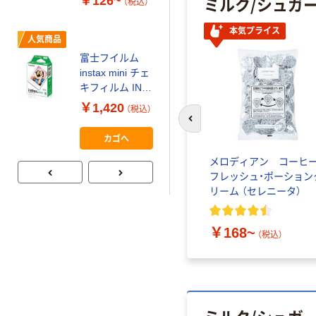
ミルク/シュガ
￥126~
（税込）
スーパーエコノ
ミー+
￥149~
（税込）
本気プライス
人気商品
富士フイルム
本気プライス
instax mini チェ
【ガムテープ】ア
キフィルム INS
スクル 現場のチ
MINI JP1 1パッ
￥1,420
（税込）
カラ 厚さ
ク（10枚入り）
前のスライドへ
0.22mm 布テー
￥145~
（税込）
カゴへ
プ
ばら印
ドトールコーヒー クリ
メロディアン コーヒ
1kg）
ーミングパウダー 1kg
フレッシュ・ポーション
リーム （セレニータ）
2
)
￥1,180~
（税込）
￥168~
（税込）
ミルク/シュガ