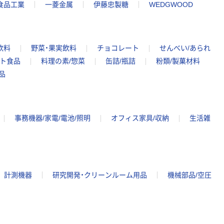
食品工業
一菱金属
伊藤忠製糖
WEDGWOOD
飲料
野菜・果実飲料
チョコレート
せんべい/あられ
ント食品
料理の素/惣菜
缶詰/瓶詰
粉類/製菓材料
品
事務機器/家電/電池/照明
オフィス家具/収納
生活雑
計測機器
研究開発・クリーンルーム用品
機械部品/空圧