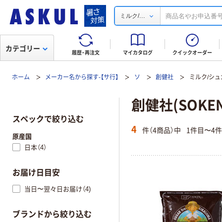
...
ミルク/
カテゴリー
履歴・再注文
マイカタログ
クイックオーダー
ホーム
メーカー名から探す-【サ行】
ソ
創健社
ミルク/シュ
創健社(SOKE
スペックで絞り込む
4
件（4商品）中
1件目〜4
原産国
日本（4）
お届け日目安
当日〜翌々日お届け（4)
ブランドから絞り込む