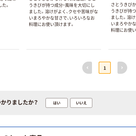
ｍ 再生紙
テープ
さとうきびか
した。
うきびが持つ成分・風味を大切にし
100% 6ロール
￥460~
￥358~
（税込）
（税込）
うきびが持つ
ました。溶けがよく、クセや苦味がな
リサイクル100
ました。溶け
いまろやかな甘さで、いろいろなお
芯あり FSC認
いまろやかな
料理にお使い頂けます。
証
オリジナル
オリジナル
料理にお使い
乾電池 単4
アスクル プラス
形 アルカリ乾
チックグローブ
電池 北欧パッ
粉なし（パウダ
ケージ アスク
ーフリー）
￥140~
￥398~
（税込）
（税込）
ルオリジナル
前へ
次へ
1
富士フイルム
オリジナル
instax mini13
アスクルオリジ
INS MINI 13
ナル ラミネー
￥12,100~
トフィルム A4
（税込）
サイズ
￥458~
つかりましたか？
（税込）
はい
いいえ
100μ（ミクロン）
オリジナル
本気プライス
サントリー 伊右
アスクル はたら
衛門 「お茶、どう
く ふせん
ぞ。」 緑茶