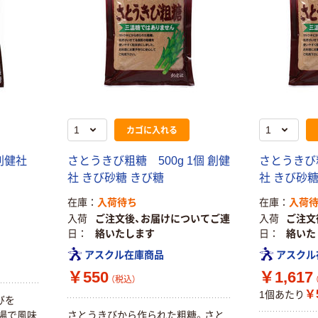
カゴに入れる
 創健社
さとうきび粗糖 500g 1個 創健
さとうきび粗
社 きび砂糖 きび糖
社 きび砂糖
在庫
入荷待ち
在庫
入荷
入荷
ご注文後、お届けについてご連
入荷
ご注文
日
絡いたします
日
絡いた
アスクル在庫商品
アスクル
本気プライス
オリジナル
￥550
￥1,617
（税込）
トイレットペー
アスクル 「現場
￥
1個あたり
びを
パー ダブル60
のチカラ」 養生
工場で風味
さとうきびから作られた粗糖。さと