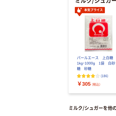
本気プライス
パールエース 上白
1kg・1000g 1袋 白砂
糖 砂糖
(
186
)
￥305
（税込）
ミルク/シュガーを他