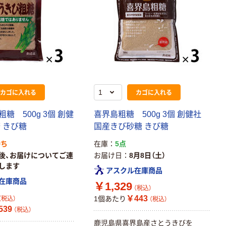
カゴに入れる
カゴに入れる
糖 500g 3個 創健
喜界島粗糖 500g 3個 創健社
 きび糖
国産きび砂糖 きび糖
待ち
在庫
5点
後、お届けについてご連
お届け日
8月8日（土）
します
アスクル在庫商品
在庫商品
￥1,329
（税込）
本気プライス
本気プライス
￥443
1個あたり
（税込）
（税込）
大塚製薬工場
キングジム テプ
539
（税込）
経口補水液 オー
ラ TEPRA
鹿児島県喜界島産さとうきびを