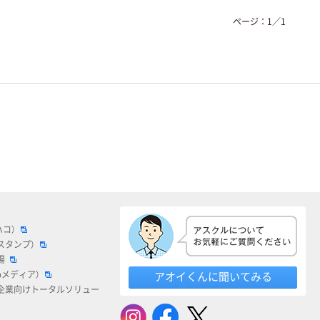
ページ：
1
／
1
ハコ）
スタンプ）
場
bメディア）
アオイくんに聞いてみる
企業向けトータルソリュー