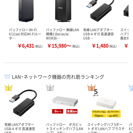
バッファロー Wi-Fi
バッファロー 無線LAN
有線 LANアダプター
スイッチ
6（11ax）対応Wi-Fiルー
親機11be/ax/ac
USB-A ギガ 高速通信
ハブ 5/
タ…
WSR36…
USB …
属筐体
￥6,431
￥15,980～
￥1,480
￥2
（税込）
（税込）
（税込）
LAN・ネットワーク機器の売れ筋ランキング
有線 LANアダプター
バッファロー ギガビッ
スイッチングハブ 5ポー
バ
USB-A ギガ 高速通信
トスイッチングハブ（LAN
ト ギガ LANハブ プラスチ
6（
USB …
ハブ） 8ポ…
ック筐…
タ