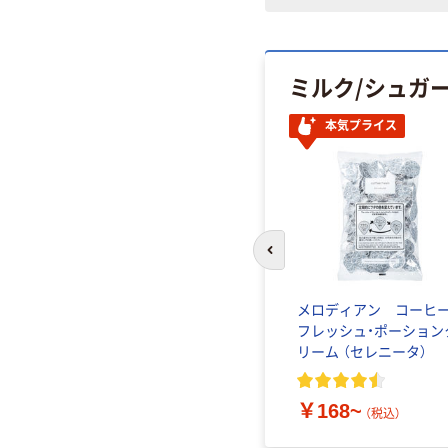
ミルク/シュガ
本気プライス
前のスライドへ
ばら印
ドトールコーヒー クリ
メロディアン コーヒ
1kg）
ーミングパウダー 1kg
フレッシュ・ポーション
リーム （セレニータ）
2
)
￥1,180~
（税込）
￥168~
（税込）