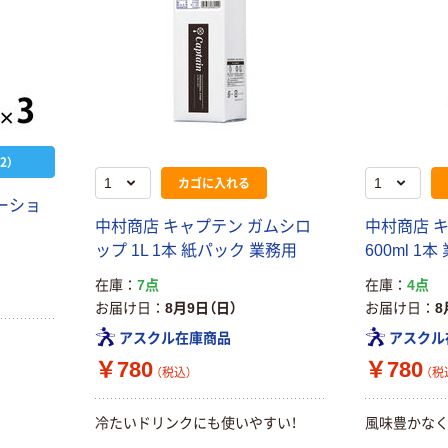
2）
カゴに入れる
ーショ
中村商店 キャプテン ガムシロ
中村商店 
ップ 1L 1本 紙パック 業務用
600ml 1本
在庫
7点
在庫
4点
お届け日
8月9日（日）
お届け日
8
アスクル在庫商品
アスクル
￥780
￥780
（税込）
（税
本気プライス
本気プライス
ティッシュペー
アスクル 耳にや
冷たいドリンクにも使いやすい！
風味豊かな
パー ボックス
さしい やわらか