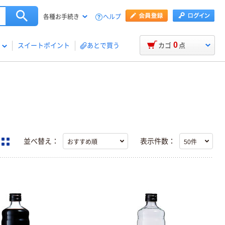
ヘルプ
各種お手続き
0
スイートポイント
あとで買う
カゴ
点
並べ替え：
表示件数：