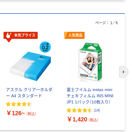
ページ：
1
／
6
本気プライス
人気商品
次の
アスクル クリアーホルダ
富士フイルム instax mini
ゴ
ー A4 スタンダード
チェキフィルム INS MINI
乳
JP1 1パック（10枚入り）
詰
1
(
14
)
￥126~
（税込）
￥1,420
￥
（税込）