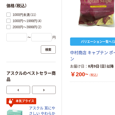
価格（税込）
1000円未満（11）
1000円～1999円（4）
2000円～3999円（2）
〜
円
バリエーション一覧へ（1
検索
中村商店 キャプテン ポ
ン
お届け日
8月9日（日）以降
￥200~
アスクルのベストセラー商
（税込）
品
本気プライス
オリジナル
アスクル 耳にや
【アスクル限定】
さしい やわらか
ファーストレイ