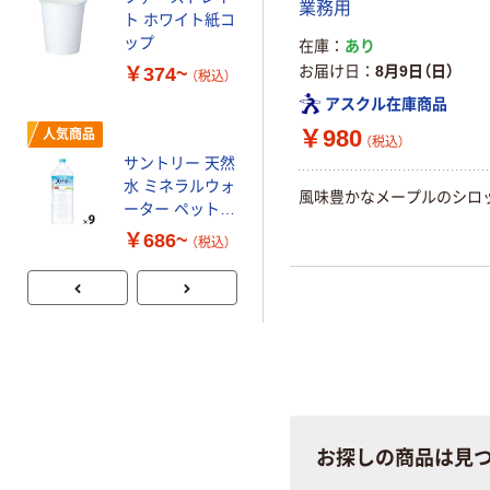
G バルクタイプ
業務用
ト ホワイト紙コ
指定医薬部外品
ップ
在庫
あり
￥140~
（税込）
お届け日
8月9日（日）
￥374~
（税込）
アスクル在庫商品
本気プライス
￥980
人気商品
（税込）
蛍光オプテック
サントリー 天然
ス1(アスクル限
水 ミネラルウォ
定モデル) 蛍光
風味豊かなメープルのシロ
ーター ペットボ
ペン ゼブラ
￥52~
（税込）
トル
￥686~
（税込）
お探しの商品は見