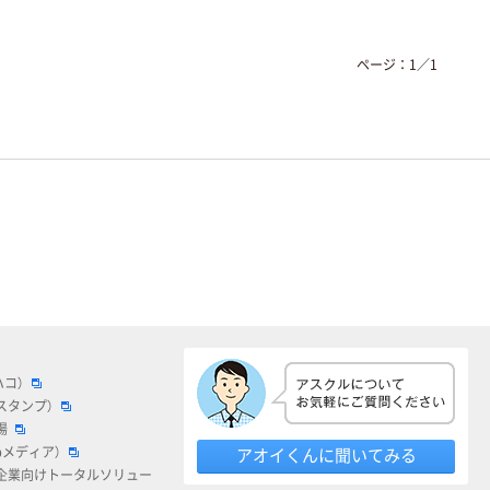
ページ：
1
／
1
ハコ）
スタンプ）
場
bメディア）
アオイくんに聞いてみる
企業向けトータルソリュー