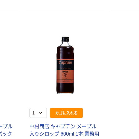
モカ 200組 5個
いマスク
アスクル オリジ
￥428~
￥458~
（税込）
（税込）
ナルティッシュ
PEFC認証
期間限定価格
アスクル プラ
スチックグロー
ブ 薄手 粉な
し（パウダーフ
￥298~
（税込）
リー）
本気プライス
嬬恋銘水 ナチュ
ラルミネラルウ
ォーター 500ml
キャップシール
￥1,037~
付き／2Lラベル
カゴに入れる
（税込）
レス 10本
ープル
中村商店 キャプテン メープル
本気プライス
紙パック
入りシロップ 600ml 1本 業務用
ファーストレイ