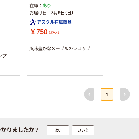
ト ホワイト紙コ
在庫
あり
ップ
お届け日
8月9日（日）
￥374~
アスクル在庫商品
（税込）
￥750
（税込）
人気商品
サントリー 天然
風味豊かなメープルのシロップ
水 ミネラルウォ
ップ
ーター ペットボ
トル
￥686~
（税込）
前へ
次へ
1
つかりましたか？
はい
いいえ