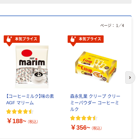
ページ：
1
／
4
本気プライス
本気プライス
次の
【コーヒーミルク】味の素
森永乳業 クリープ クリー
メ
AGF マリーム
ミーパウダー コーヒーミ
て
ルク
ュ
￥188~
（税込）
￥356~
￥
（税込）