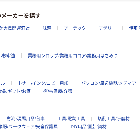
のメーカーを探す
美大島開運酒造
味源
アーテック
アデリー
伊那
味料/油
業務用シロップ/業務用ココア/業務用はちみつ
イル
トナー/インク/コピー用紙
パソコン/周辺機器/メディア
食品/ギフト/お酒
衛生/医療/介護
物流・現場用品/台車
工具/電動工具
切削工具/研磨材
業服/ワークウェア/安全保護具
DIY用品/園芸/資材