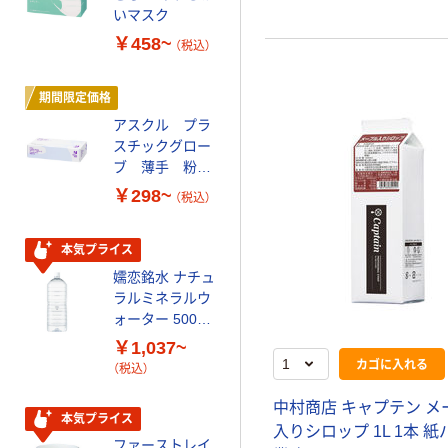
いマスク
ト ニトリルグ
ローブ ホワイ
￥458~
￥698~
（税込）
（税込）
ト 粉なし（パ
ウダーフリー）
期間限定価格
本気プライス
アスクル プラ
ペーパータオル
スチックグロー
小判・シングル
ブ 薄手 粉な
再生紙 200枚
し（パウダーフ
FSC認証紙 アス
￥298~
￥143~
（税込）
（税込）
リー）
クルオリジナル
本気プライス
オリジナル
嬬恋銘水 ナチュ
【アスクル限定】
ラルミネラルウ
ファーストレイ
ォーター 500ml
ト ニトリルグ
キャップシール
ローブ ブル
￥1,037~
￥698~
（税込）
付き／2Lラベル
ー 粉なし（パ
カゴに入れる
（税込）
レス 10本
ウダーフリー）
オリジナル
中村商店 キャプテン メ
本気プライス
スズラン 酒精綿
入りシロップ 1L 1本 
ファーストレイ