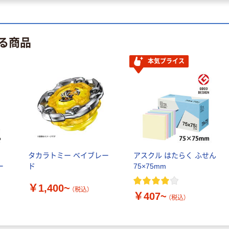
る商品
本気プライス
ル
タカラトミー ベイブレー
アスクル はたらく ふせん
ー
ド
75×75mm
￥1,400~
（税込）
￥407~
（税込）