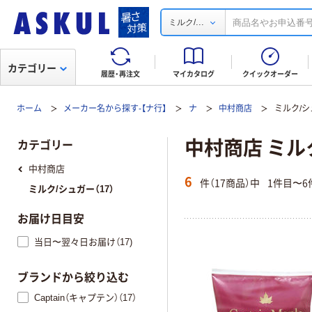
...
ミルク/
カテゴリー
履歴・再注文
マイカタログ
クイックオーダー
ホーム
メーカー名から探す-【ナ行】
ナ
中村商店
ミルク/シ
中村商店 ミル
カテゴリー
中村商店
6
件（17商品）中
1件目〜6
ミルク/シュガー（17）
お届け日目安
当日〜翌々日お届け（17)
ブランドから絞り込む
Captain（キャプテン）（17）