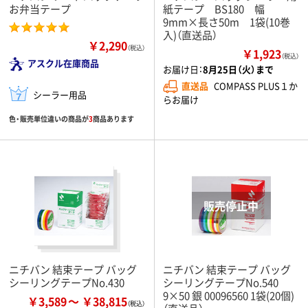
お弁当テープ
紙テープ BS180 幅
9mm×長さ50m 1袋(10巻
入)（直送品）
￥2,290
（税込）
￥1,923
（税込）
アスクル在庫商品
お届け日：
8月25日（火）まで
直送品
COMPASS PLUS１か
シーラー用品
らお届け
色・販売単位違いの商品が
3
商品あります
ニチバン 結束テープ バッグ
ニチバン 結束テープ バッグ
シーリングテープNo.430
シーリングテープNo.540
9×50 銀 00096560 1袋(20個)
￥3,589
￥38,815