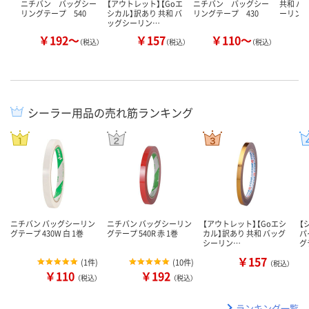
ニチバン バッグシー
【アウトレット】【Goエ
ニチバン バッグシー
共和 パ
リングテープ 540
シカル】訳あり 共和 バ
リングテープ 430
ーリン
ッグシーリン…
￥192～
￥157
￥110～
￥
（税込）
（税込）
（税込）
シーラー用品の売れ筋ランキング
ニチバン バッグシーリン
ニチバン バッグシーリン
【アウトレット】【Goエシ
【
グテープ 430W 白 1巻
グテープ 540R 赤 1巻
カル】訳あり 共和 バッグ
パ
シーリン…
グ
￥157
(
1件
)
(
10件
)
（税込）
￥110
￥192
（税込）
（税込）
ランキング一覧