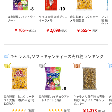
森永製菓 ハイチュウア
グリコ 10個 江崎グリコ
森永製菓 ミルクキャラ
ソフトキ
ソート
キャラメル
メル 個包装
装 お配
ウアソ
￥705～
￥2,099
￥555～
￥
（税込）
（税込）
（税込）
キャラメル/ソフトキャンディ―の売れ筋ランキング
森永製菓 ミルクキャラ
森永製菓 ハイチュウアソ
キャラメル 個包装 大容量
ソ
メル大袋 1袋（557ｇ：約
ート 1セット（8袋）
お配り菓子 ミルクキャラ
お
120粒入…
メル 1…
ソ
￥1,378
(
35件
)
(
6件
)
（税込）