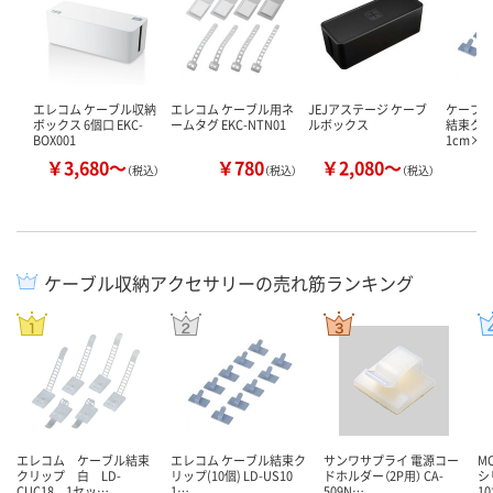
エレコム ケーブル収納
エレコム ケーブル用ネ
JEJアステージ ケーブ
ケーブル
ボックス 6個口 EKC-
ームタグ EKC-NTN01
ルボックス
結束クリ
BOX001
1cm×
￥3,680～
￥780
￥2,080～
￥
（税込）
（税込）
（税込）
ケーブル収納アクセサリーの売れ筋ランキング
エレコム ケーブル結束
エレコム ケーブル結束ク
サンワサプライ 電源コー
M
クリップ 白 LD-
リップ(10個) LD-US10
ドホルダー（2P用） CA-
シ
CUC18 1セッ…
1…
509N…
1