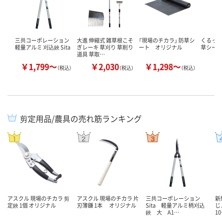
三共コーポレーション
大進 伸縮式 雑草根こそ
「現場のチカラ」 防草シ
くるっと
軽量アルミ 刈込鋏 Sita
ぎレーキ 草刈り 草削り
ート オリジナル
草シー
道具 草取…
￥1,799～
￥2,030
￥1,298～
￥
（税込）
（税込）
（税込）
剪定用品/農具の売れ筋ランキング
アスクル 現場のチカラ 剪
アスクル 現場のチカラ 片
三共コーポレーション
新
定鋏 1個 オリジナル
刃薄鎌 1本 オリジナル
Sita 軽量アルミ柄刈込
じ
鋏 大 A1…
1