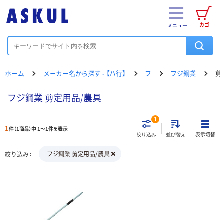
カゴ
メニュー
ホーム
メーカー名から探す - 【ハ行】
フ
フジ鋼業
フジ鋼業 剪定用品/農具
1
1
件（1商品）中 1～1件を表示
表示切替
絞り込み
並び替え
フジ鋼業 剪定用品/農具
絞り込み