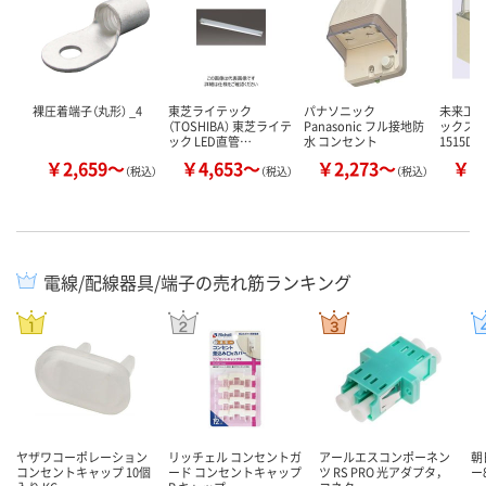
裸圧着端子（丸形） _4
東芝ライテック
パナソニック
未来工業
（TOSHIBA） 東芝ライテ
Panasonic フル接地防
ックス（深
ック LED直管…
水 コンセント
1515D
￥2,659～
￥4,653～
￥2,273～
￥5
（税込）
（税込）
（税込）
電線/配線器具/端子の売れ筋ランキング
ヤザワコーポレーション
リッチェル コンセントガ
アールエスコンポーネン
朝
コンセントキャップ 10個
ード コンセントキャップ
ツ RS PRO 光アダプタ，
ー8