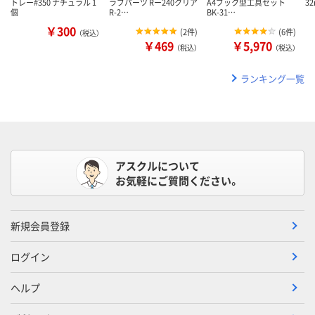
トレー#350 ナチュラル 1
ラブパーツ Rー240クリア
A4ブック型工具セット
32
個
R-2…
BK-31…
￥300
(
2件
)
(
6件
)
（税込）
￥469
￥5,970
（税込）
（税込）
ランキング一覧
アスクルについて
お気軽にご質問ください。
新規会員登録
ログイン
ヘルプ