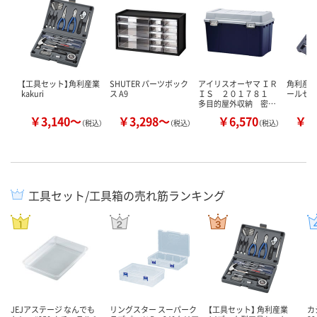
【工具セット】角利産業
SHUTER パーツボック
アイリスオーヤマ ＩＲ
角利産業
kakuri
ス A9
ＩＳ ２０１７８１
ールセ
多目的屋外収納 密…
￥3,140～
￥3,298～
￥6,570
￥1
（税込）
（税込）
（税込）
工具セット/工具箱の売れ筋ランキング
JEJアステージ なんでも
リングスター スーパーク
【工具セット】 角利産業
カ