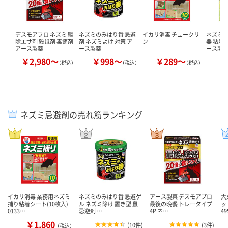
デスモアプロ ネズミ 駆
ネズミのみはり番 忌避
イカリ消毒 チュークリ
ネズミホ
除エサ剤 殺鼠剤 毒餌剤
剤 ネズミよけ 対策 ア
ン
器 粘着
アース製薬
ース製薬
ース製
￥2,980～
￥998～
￥289～
￥
（税込）
（税込）
（税込）
ネズミ忌避剤の売れ筋ランキング
イカリ消毒 業務用ネズミ
ネズミのみはり番 忌避ゲ
アース製薬 デスモアプロ
大
捕り粘着シート(10枚入)
ル ネズミ除け 置き型 鼠
最後の晩餐 トレータイプ
ッ
0133…
忌避剤 …
4P ネ…
49
￥1,860
(
10件
)
(
3件
)
（税込）