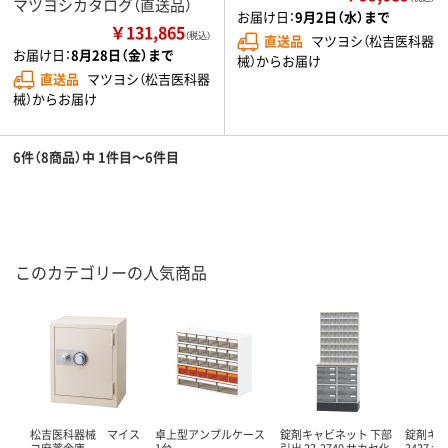
マツヨシカタログ（直送品）
お届け日：
9月2日（水）まで
￥131,865
（税込）
直送品
マツヨシ（松吉医科器
お届け日：
8月28日（金）まで
械）からお届け
直送品
マツヨシ（松吉医科器
械）からお届け
6件（8商品）中 1件目～6件目
このカテゴリーの人気商品
松吉医科器械 マイス
卓上型アンプルケース
錠剤キャビネット 下部
錠剤キャ
コ麻薬金庫
1台
引出 23-2740 サカセ化
3437 