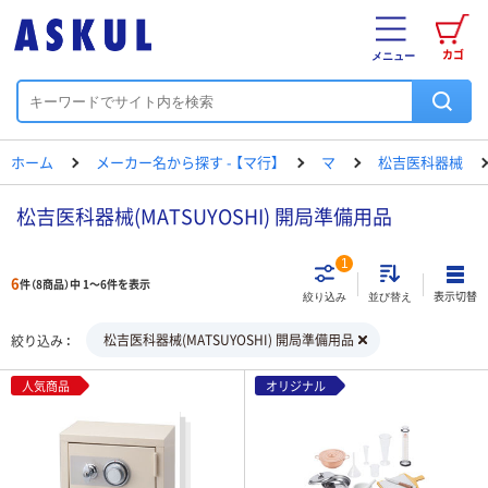
カゴ
メニュー
ホーム
メーカー名から探す - 【マ行】
マ
松吉医科器械
松吉医科器械(MATSUYOSHI) 開局準備用品
1
6
件（8商品）中 1～6件を表示
表示切替
絞り込み
並び替え
松吉医科器械(MATSUYOSHI) 開局準備用品
絞り込み
人気商品
オリジナル