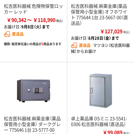
松吉医科器械 危険物保管ロッ
松吉医科器械 麻薬金庫(薬品
カー レッド
保管用小型金庫) オフホワイ
ト 775644 1台 23-5667-00（直
￥90,342
￥118,990
送品）
お届け日：
9月8日（火）まで
￥127,029
（税込）
直送品
お届け日：
8月28日（金）まで
種類・販売単位違いの商品が
2
商品あります
直送品
マツヨシ（松吉医科器
械）からお届け
松吉医科器械 麻薬金庫（薬品
卓上薬品庫 DSミニ 23-5541-
保管用小型金庫） ダークグレ
0306 松吉医科器械（直送品）
ー 775646 1台 23-5777-00
￥99,089
（税込）