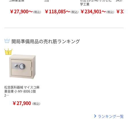
学工業
￥27,900～
￥118,085～
￥234,901～
￥331
（税込）
（税込）
（税込）
開局準備用品の売れ筋ランキング
松吉医科器械 マイスコ麻
薬金庫 小 MY-8006 1個
2…
￥27,900
（税込）
ランキング一覧