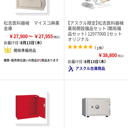
松吉医科器械 マイスコ麻薬
【アスクル限定】松吉医科器械
金庫
薬局開設備品セット（開局備
品セット） 12977000 1セット
￥27,900
￥27,955
オリジナル
お届け日：
8月13日（木）
（
）
1件
開局準備用品
￥38,800
（税込）
種類・販売単位違いの商品が
2
商品あります
お届け日：
8月13日（木）
アスクル在庫商品