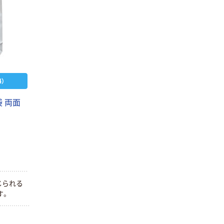
）
 両面
じられる
す。