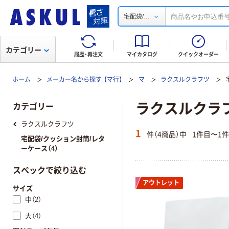
...
宅配袋/
カテゴリー
履歴・再注文
マイカタログ
クイックオーダー
ホーム
メーカー名から探す-【マ行】
マ
ラクスルクラフツ
ラクスルクラフ
カテゴリー
ラクスルクラフツ
1
件（4商品）中
1件目〜1
宅配袋/クッション封筒/レタ
ーケース（4）
スペックで絞り込む
アウトレット
サイズ
中（2）
大（4）