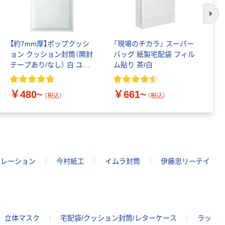
次の
【約7mm厚】ポップクッシ
「現場のチカラ」 スーパー
「
ョン クッション封筒（開封
バッグ 紙製宅配袋 フィル
フ
テープあり/なし） 白 ユニ
ム貼り 茶/白
茶
オンキャップ
￥480~
￥661~
￥
（税込）
（税込）
ポレーション
今村紙工
イムラ封筒
伊藤忠リーテイ
立体マスク
宅配袋/クッション封筒/レターケース
ラッ