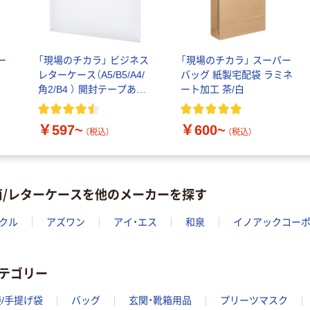
POE傘 大判ジャ
ー
「現場のチカラ」 ビジネス
「現場のチカラ」 スーパー
ンプ ラクスルク
白
レターケース（A5/B5/A4/
バッグ 紙製宅配袋 ラミネ
ラフツ
角2/B4 ） 開封テープあり/
ート加工 茶/白
なし
￥790~
（税込）
￥597~
￥600~
（税込）
（税込）
クリアジャンプ
傘60 ラクスルク
ラフツ
￥569~
筒/レターケースを他のメーカーを探す
（税込）
クル
アズワン
アイ・エス
和泉
イノアックコー
シャイニーバッ
グ ラクスルクラ
フツ
テゴリー
￥142~
（税込）
/手提げ袋
バッグ
玄関・靴箱用品
プリーツマスク
【不織布手提げ