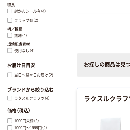
特長
封かんシール有（4）
フラップ有（2）
柄／模様
無地（4）
環境配慮素材
使用なし（4）
お探しの商品は見
お届け日目安
当日〜翌々日お届け（2)
ブランドから絞り込む
ラクスルクラフ
ラクスルクラフツ（4）
価格（税込）
1000円未満（2）
1000円～1999円（2）