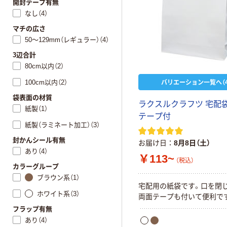
開封テープ有無
なし（4）
マチの広さ
50～129mm（レギュラー）（4）
3辺合計
80cm以内（2）
バリエーション一覧へ（4
100cm以内（2）
袋表面の材質
ラクスルクラフツ 宅配袋
紙製（1）
テープ付
紙製（ラミネート加工）（3）
封かんシール有無
お届け日
8月8日（土）
あり（4）
￥113~
（税込）
カラーグループ
ブラウン系（1）
宅配用の紙袋です。口を閉
ホワイト系（3）
両面テープも付いて便利で
フラップ有無
あり（4）