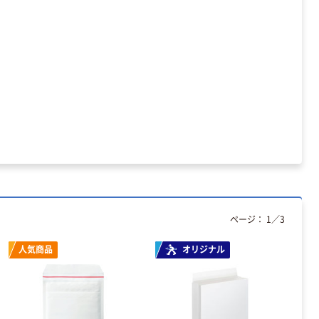
ページ：
1
／
3
人気商品
オリジナル