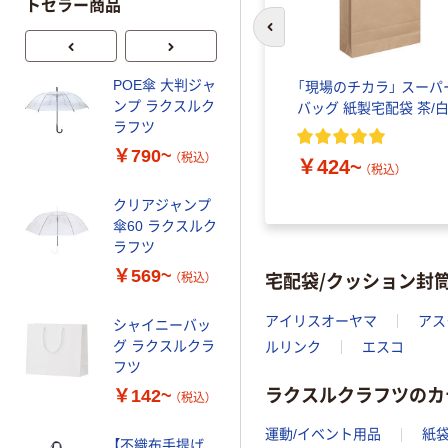
トセラー商品
前のスライドへ
POE傘 大判ジャ
ラクスルクラフ
「現場のチカラ」 スーパ
ンプ ラクスルク
ツ POE傘 ビニ
バッグ 紙製宅配袋 茶/
ラフツ
ール傘 カラフル
￥790~
￥500~
（税込）
（税込）
￥424~
（税込）
クリアジャンプ
ナップサック ラ
傘60 ラクスルク
クスルクラフツ
ラフツ
￥482~
（税込）
￥569~
宅配袋/クッション封
（税込）
ラミクロスバッ
アイリスオーヤマ
アス
シャイニーバッ
グ 2WAY トート
グ ラクスルクラ
ラクスルクラフ
ルリンク
エスコ
フツ
ツ
￥407~
（税込）
ラクスルクラフツのカ
￥142~
（税込）
運動/イベント用品
紙袋
【不織布手提げ