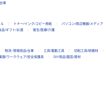
台車
袋】ラクスルク
ラフツ ビズソフ
トバッグ TG-A4
￥242~
（税込）
イル
トナー/インク/コピー用紙
パソコン/周辺機器/メディア
ラクスルクラフ
食品/ギフト/お酒
衛生/医療/介護
ツ 全天候型耐風
ゴルフ75cm黒×
白 90221213 1
￥2,035
（税込）
本（直送品）
物流・現場用品/台車
工具/電動工具
切削工具/研磨材
カゴへ
業服/ワークウェア/安全保護具
DIY用品/園芸/資材