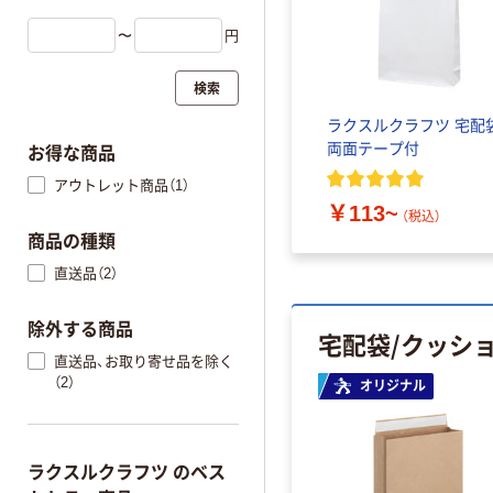
〜
円
検索
ラクスルクラフツ 宅配
両面テープ付
お得な商品
アウトレット商品（1）
￥113~
（税込）
商品の種類
直送品（2）
除外する商品
宅配袋/クッシ
直送品、お取り寄せ品を除く
（2）
オリジナル
ラクスルクラフツ のベス