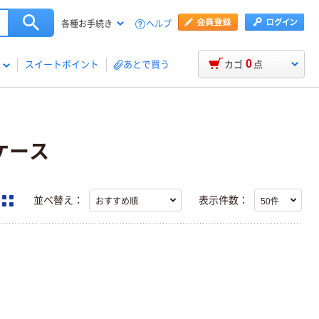
ヘルプ
各種お手続き
0
スイートポイント
あとで買う
カゴ
点
ケース
並べ替え：
表示件数：