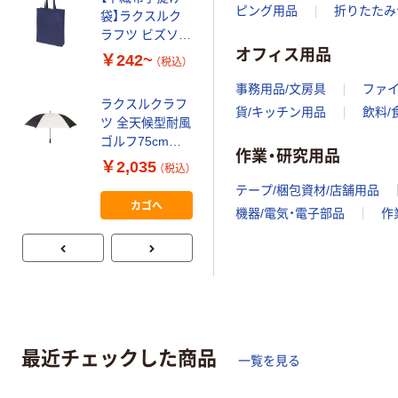
ピング用品
折りたたみ
袋】ラクスルク
ラフツ ビズソフ
オフィス用品
トバッグ TG-A4
￥242~
（税込）
事務用品/文房具
ファ
ラクスルクラフ
貨/キッチン用品
飲料/
ツ 全天候型耐風
ゴルフ75cm黒×
作業・研究用品
白 90221213 1
￥2,035
（税込）
本（直送品）
テープ/梱包資材/店舗用品
カゴへ
機器/電気・電子部品
作
最近チェックした商品
一覧を見る