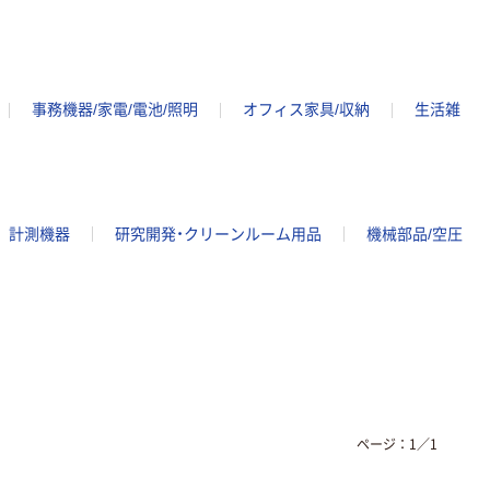
事務機器/家電/電池/照明
オフィス家具/収納
生活雑
計測機器
研究開発・クリーンルーム用品
機械部品/空圧
ページ：
1
／
1