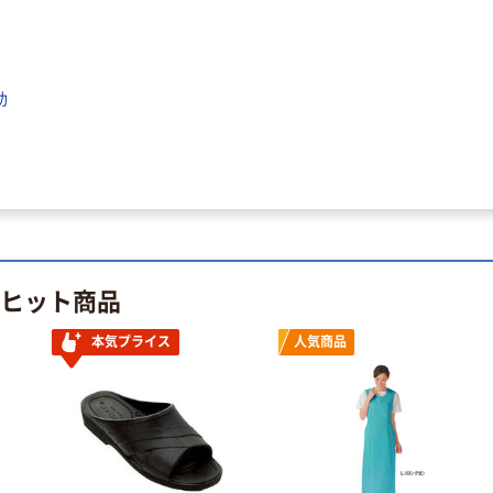
定モデル) 蛍光
ト ニトリルグ
ペン ゼブラ
ローブ ホワイ
￥52~
￥698~
（税込）
（税込）
ト 粉なし（パ
ウダーフリー）
助
本気プライス
本気プライス
嬬恋銘水 ナチュ
ペーパータオル
ラルミネラルウ
小判・シングル
ォーター 500ml
再生紙 200枚
キャップシール
FSC認証紙 アス
￥1,037~
￥143~
（税込）
付き／2Lラベル
クルオリジナル
（税込）
レス 10本
本気プライス
のヒット商品
オリジナル
ティッシュペー
スズラン 酒精綿
パー ボックス
本気プライス
人気商品
G バルクタイプ
モカ 200組 5個
指定医薬部外品
アスクル オリジ
￥428~
（税込）
ナルティッシュ
￥140~
（税込）
PEFC認証
オリジナル
人気商品
【アスクル限定】
サントリー 天然