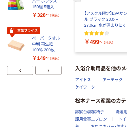
パー ボックス
パー シングル
150組 5箱入 ア
120ｍ 再生紙
スクル スマート
100% 6ロール
【アスクル限定】EVAサ
￥328~
￥470~
（税込）
（税込）
コンパクト ビ
リサイクル100
ル ブラック 23.0～
ビッド PEFC認
芯あり FSC認
27.0cm 水が溜まりに
証
証
本気プライス
期間限定価格
ペーパータオル
アスクル プラ
￥499~
（税込）
中判 再生紙
スチックグロー
100％ 200枚
ブ 薄手 粉な
FSC認証 シング
し（パウダーフ
￥149~
￥298~
（税込）
（税込）
ル 大王製紙共同
リー）
入浴介助用品を他のメ
企画 オリジナル
アイトス
アーテック
ケイワーク
松本ナース産業のカテ
診察台/診察椅子
洗濯
護用食事エプロン
トイ
着
おむつカバー・防水