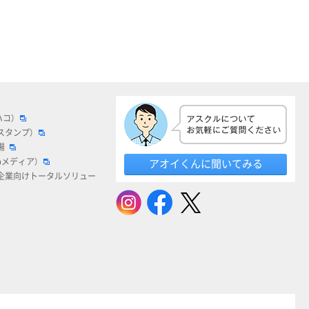
ハコ）
スタンプ）
場
bメディア）
アオイくんに聞いてみる
企業向けトータルソリュー