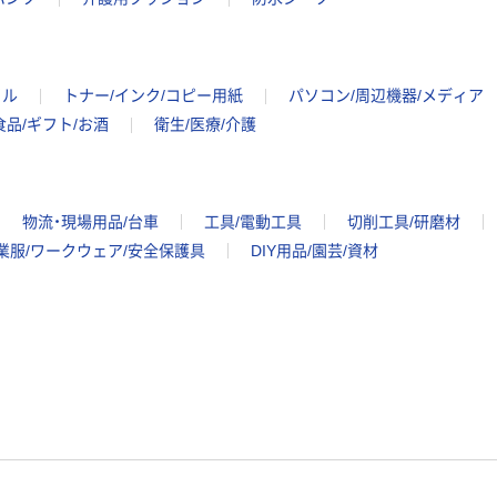
イル
トナー/インク/コピー用紙
パソコン/周辺機器/メディア
食品/ギフト/お酒
衛生/医療/介護
物流・現場用品/台車
工具/電動工具
切削工具/研磨材
業服/ワークウェア/安全保護具
DIY用品/園芸/資材