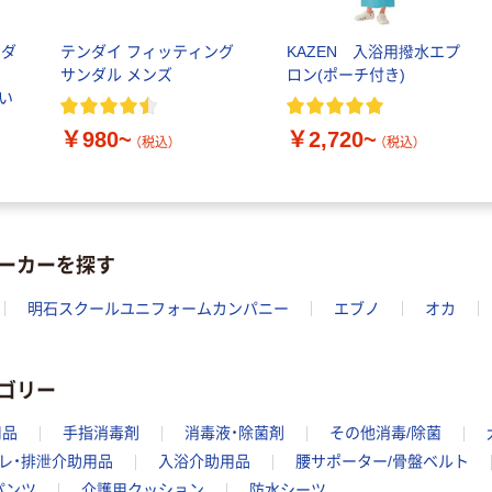
ファーストレイ
水 ミネラルウォ
ト ニトリルグ
ーター ペットボ
ローブ ブル
ンダ
テンダイ フィッティング
KAZEN 入浴用撥水エプ
￥698~
（税込）
トル
ー 粉なし（パ
￥686~
サンダル メンズ
ロン(ポーチ付き)
（税込）
ウダーフリー）
くい
オリジナル
￥980~
￥2,720~
本気プライス
（税込）
（税込）
アスクル 検査用
ファーストレイ
ディスポパンツ
ト ホワイト紙コ
￥96~
（税込）
ップ
￥374~
（税込）
ーカーを探す
明石スクールユニフォームカンパニー
エブノ
オカ
ゴリー
用品
手指消毒剤
消毒液・除菌剤
その他消毒/除菌
レ・排泄介助用品
入浴介助用品
腰サポーター/骨盤ベルト
パンツ
介護用クッション
防水シーツ