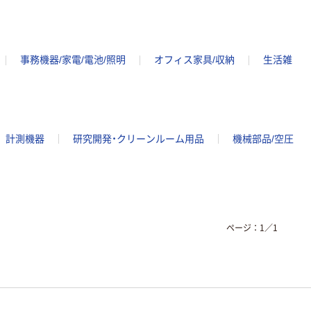
事務機器/家電/電池/照明
オフィス家具/収納
生活雑
計測機器
研究開発・クリーンルーム用品
機械部品/空圧
ページ：
1
／
1