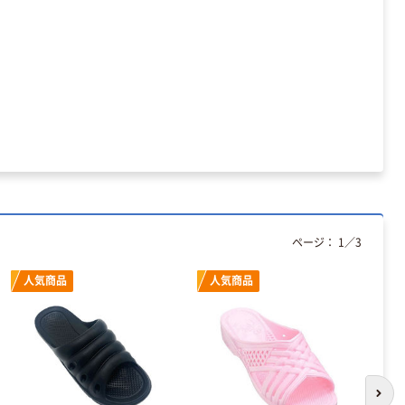
ート 大王製紙
ペーパー スーパ
共同企画 トイ
ーホワイト+
￥330~
￥149~
（税込）
（税込）
レクリーナー
トイレシート
オリジナル
本気プライス
オリジナル
【ガムテープ】ア
アスクル プラス
スクル 現場のチ
チックグローブ
カラ 厚さ
粉なし（パウダ
0.22mm 布テー
ーフリー）
￥145~
￥398~
（税込）
（税込）
プ
本気プライス
ページ：
1
／
3
アスクル クリア
ーホルダー A4
人気商品
人気商品
スタンダード
￥126~
（税込）
本気プライス
ティッシュペー
次の