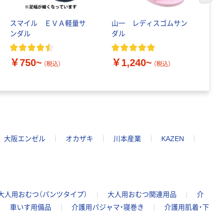
パー ボックス
150組 5箱入 ア
スクル スマート
スマイル ＥＶＡ軽量サ
山一 レディスゴムサン
川
￥328~
（税込）
コンパクト ビ
ンダル
ダル
ロ
ビッド PEFC認
証
本気プライス
￥750~
￥1,240~
￥
（税込）
（税込）
ペーパータオル
中判 再生紙
100％ 200枚
FSC認証 シング
￥149~
（税込）
ル 大王製紙共同
企画 オリジナル
大阪エンゼル
オカザキ
川本産業
KAZEN
大人用おむつ（パンツタイプ）
大人用おむつ関連用品
介
車いす用備品
介護用パジャマ・寝巻き
介護用肌着・下