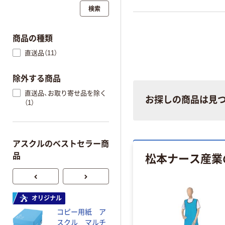
検索
商品の種類
直送品（11）
除外する商品
直送品、お取り寄せ品を除く
お探しの商品は見
（1）
アスクルのベストセラー商
松本ナース産業
品
オリジナル
オリジナル
コピー用紙 ア
コピー用紙 マ
スクル マルチ
ルチペーパー