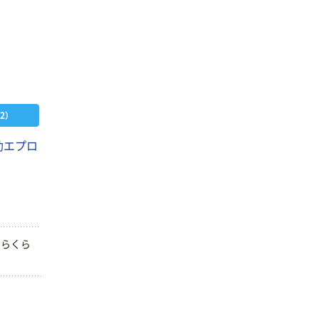
2）
助エプロ
。らくら