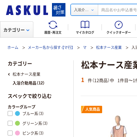
...
入浴介
カテゴリー
履歴・再注文
マイカタログ
クイックオーダー
ホーム
メーカー名から探す-【マ行】
マ
松本ナース産業
入
松本ナース産
カテゴリー
松本ナース産業
1
件（12商品）中
1件目〜1
入浴介助用品（12）
スペックで絞り込む
カラーグループ
人気商品
ブルー系（3）
グリーン系（3）
ピンク系（3）