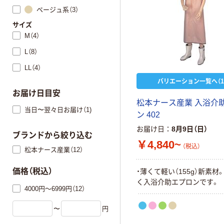
ベージュ系（3）
サイズ
M（4）
L（8）
LL（4）
バリエーション一覧へ（1
お届け日目安
松本ナース産業 入浴介
当日〜翌々日お届け（1)
ン 402
お届け日
8月9日（日）
ブランドから絞り込む
￥4,840~
（税込）
松本ナース産業（12）
価格（税込）
・薄くて軽い（155g）新素材
く入浴介助エプロンです。
4000円～6999円（12）
〜
円