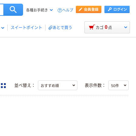
ヘルプ
各種お手続き
0
スイートポイント
あとで買う
カゴ
点
並べ替え：
表示件数：