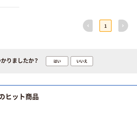
前へ
次へ
1
つかりましたか？
はい
いいえ
のヒット商品
本気プライス
オリジナル
蛍光オプテック
【アスクル限定】
ス1(アスクル限
ファーストレイ