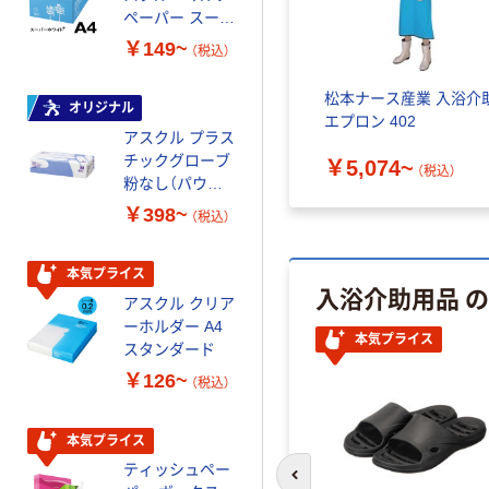
ペーパー スーパ
スーパーエコノ
ーホワイト+
ミー+
￥149~
￥149~
（税込）
（税込）
松本ナース産業 入浴介
オリジナル
本気プライス
エプロン 402
アスクル プラス
トイレットペー
チックグローブ
パー ダブル60
￥5,074~
（税込）
粉なし（パウダ
ｍ 再生紙
ーフリー）
100% 6ロール
￥398~
￥460~
（税込）
（税込）
リサイクル100
芯あり FSC認
証
本気プライス
本気プライス
入浴介助用品 
アスクル クリア
アスクル 耳にや
ーホルダー A4
さしい やわらか
本気プライス
スタンダード
いマスク
￥126~
￥458~
（税込）
（税込）
本気プライス
本気プライス
ティッシュペー
トイレットペー
前のスライドへ