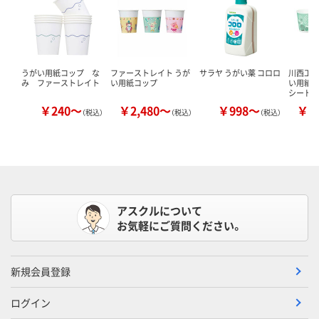
うがい用紙コップ な
ファーストレイト うが
サラヤ うがい薬 コロロ
川西工業
み ファーストレイト
い用紙コップ
い用紙コ
シード
￥240～
￥2,480～
￥998～
￥2
（税込）
（税込）
（税込）
アスクルについて
お気軽にご質問ください。
新規会員登録
ログイン