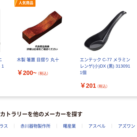
人気商品
ニ
木製 箸置 目摺り 丸十
エンテック C-77 メラミン
 1
レンゲ(小)DX (黒) 313091
￥200~
1個
（税込）
￥201
（税込）
箸/カトラリーを他のメーカーを探す
ラス
赤川器物製作所
曙産業
アスベル
アズワン