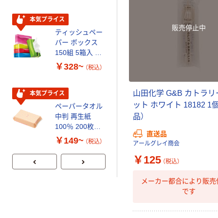
本気プライス
本気プライス
販売停止中
ティッシュペー
トイレットペー
パー ボックス
パー シングル
150組 5箱入 ア
120ｍ 再生紙
スクル スマート
100% 6ロール
￥328~
￥470~
（税込）
（税込）
コンパクト ビ
リサイクル100
ビッド PEFC認
芯あり FSC認
山田化学 G&B カトラリ
証
証
本気プライス
期間限定価格
ット ホワイト 18182 1
ペーパータオル
アスクル プラ
中判 再生紙
スチックグロー
品）
100％ 200枚
ブ 薄手 粉な
直送品
FSC認証 シング
し（パウダーフ
￥149~
￥298~
（税込）
（税込）
アールグレイ商会
ル 大王製紙共同
リー）
企画 オリジナル
￥125
（税込）
メーカー都合により販売
です