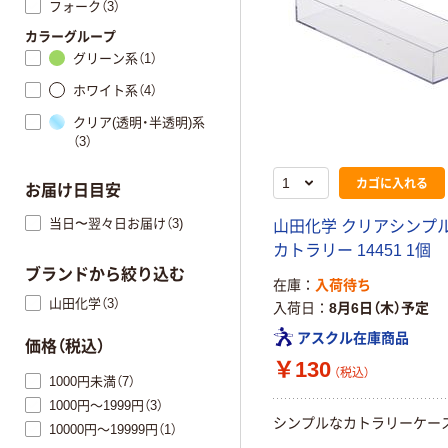
フォーク（3）
カラーグループ
グリーン系（1）
ホワイト系（4）
クリア(透明・半透明)系
（3）
カゴに入れる
お届け日目安
当日〜翌々日お届け（3)
山田化学 クリアシンプ
カトラリー 14451 1個
ブランドから絞り込む
在庫
入荷待ち
山田化学（3）
入荷日
8月6日（木）予定
アスクル在庫商品
価格（税込）
￥130
（税込）
1000円未満（7）
1000円～1999円（3）
シンプルなカトラリーケー
10000円～19999円（1）