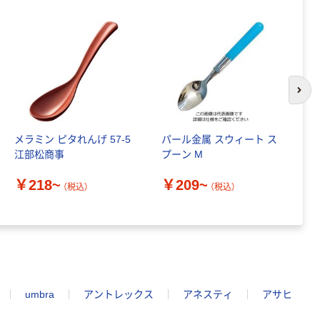
次の
メラミン ピタれんげ 57-5
パール金属 スウィート ス
エ
江部松商事
プーン M
1
￥218~
￥209~
￥
（税込）
（税込）
umbra
アントレックス
アネスティ
アサヒ