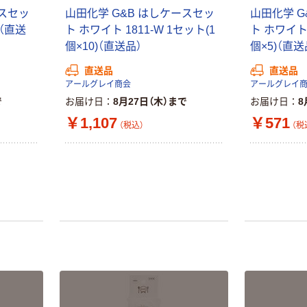
ースセッ
山田化学 G&B はしケースセッ
山田化学 G
本気プライス
オリジナル
個（直送
ト ホワイト 1811-W 1セット(1
ト ホワイト 
蛍光オプテック
【アスクル限定】
個×10)（直送品）
個×5)（直送
ス1(アスクル限
ファーストレイ
定モデル) 蛍光
ト ニトリルグ
直送品
直送品
ペン ゼブラ
ローブ ホワイ
アールグレイ商会
アールグレイ
￥52~
￥698~
（税込）
（税込）
ト 粉なし（パ
で
お届け日
8月27日（木）まで
お届け日
8
ウダーフリー）
￥1,107
￥571
（税込）
（税
本気プライス
本気プライス
嬬恋銘水 ナチュ
ペーパータオル
ラルミネラルウ
小判・シングル
ォーター 500ml
再生紙 200枚
キャップシール
FSC認証紙 アス
￥1,037~
￥143~
（税込）
付き／2Lラベル
クルオリジナル
（税込）
レス 10本
本気プライス
オリジナル
ティッシュペー
スズラン 酒精綿
パー ボックス
G バルクタイプ
モカ 200組 5個
指定医薬部外品
アスクル オリジ
￥428~
（税込）
ナルティッシュ