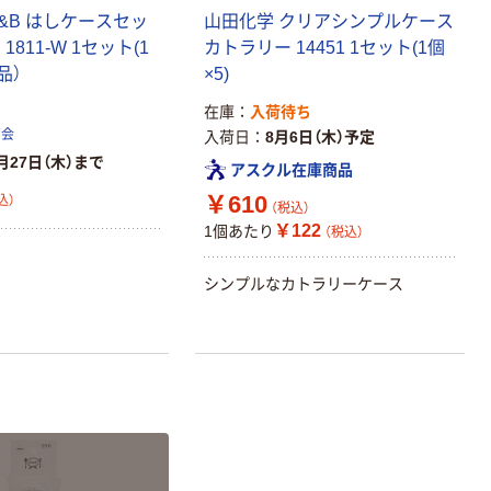
&B はしケースセッ
山田化学 クリアシンプルケース
本気プライス
オリジナル
1811-W 1セット(1
カトラリー 14451 1セット(1個
アスクル トイ
コピー用紙 ア
品）
×5)
レのおそうじシ
スクル マルチ
ート 大王製紙
ペーパー スーパ
在庫
入荷待ち
共同企画 トイ
ーホワイト+
商会
入荷日
8月6日（木）予定
￥330~
￥149~
（税込）
（税込）
レクリーナー
月27日（木）まで
アスクル在庫商品
トイレシート
￥610
オリジナル
込）
本気プライス
オリジナル
（税込）
【ガムテープ】ア
アスクル プラス
￥122
1個あたり
（税込）
スクル 現場のチ
チックグローブ
カラ 厚さ
粉なし（パウダ
シンプルなカトラリーケース
0.22mm 布テー
ーフリー）
￥145~
￥398~
（税込）
（税込）
プ
本気プライス
アスクル クリア
ーホルダー A4
スタンダード
￥126~
（税込）