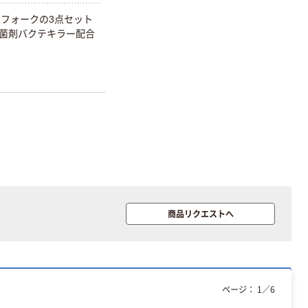
・フォークの3点セット
菌剤バクテキラー配合
商品リクエストへ
ページ：
1
／
6