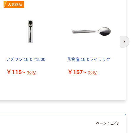
人気商品
次の
アズワン 18-0 #1800
燕物産 18-0ライラック
洗
個
￥115~
￥157~
（税込）
（税込）
￥
ページ：
1
／
3