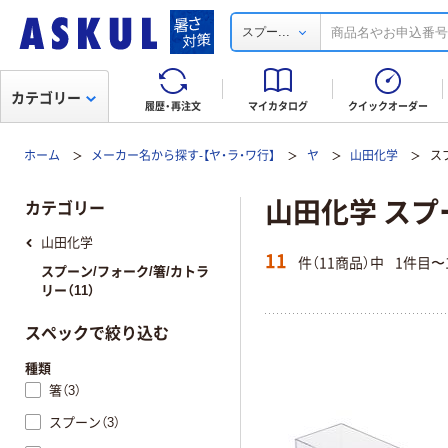
...
スプー
カテゴリー
履歴・再注文
マイカタログ
クイックオーダー
ホーム
メーカー名から探す-【ヤ・ラ・ワ行】
ヤ
山田化学
ス
山田化学 スプ
カテゴリー
山田化学
11
件（11商品）中
1件目〜
スプーン/フォーク/箸/カトラ
リー（11）
スペックで絞り込む
種類
箸（3）
スプーン（3）