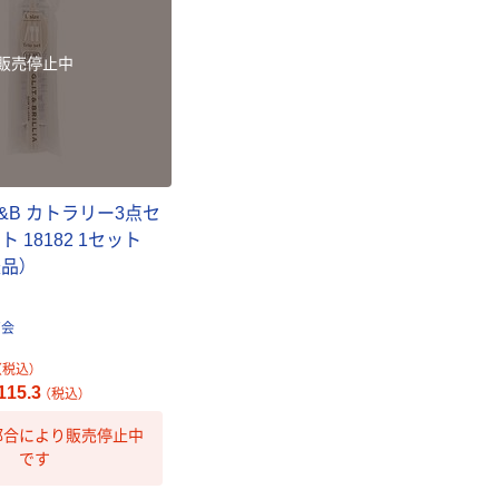
本気プライス
販売停止中
ティッシュペー
パー ボックス
150組 5箱入 ア
スクル スマート
￥328~
（税込）
コンパクト ビ
ビッド PEFC認
&B カトラリー3点セ
証
本気プライス
 18182 1セット
ペーパータオル
中判 再生紙
送品）
100％ 200枚
FSC認証 シング
￥149~
（税込）
商会
ル 大王製紙共同
企画 オリジナル
（税込）
15.3
（税込）
都合により販売停止中
です