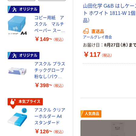
山田化学 G&B はしケ
オリジナル
オリジナル
ト ホワイト 1811-W 1
コピー用紙 ア
コピー用紙 マ
品）
スクル マルチ
ルチペーパー
ペーパー スーパ
スーパーエコノ
直送品
ーホワイト+
ミー+
アールグレイ商会
￥149~
￥149~
（税込）
（税込）
お届け日
8月27日（木）ま
￥117
（税込）
オリジナル
本気プライス
アスクル プラス
トイレットペー
チックグローブ
パー ダブル60
粉なし（パウダ
ｍ 再生紙
ーフリー）
100% 6ロール
￥398~
￥460~
（税込）
（税込）
リサイクル100
芯あり FSC認
証
本気プライス
本気プライス
アスクル クリア
アスクル 耳にや
人気商品
ーホルダー A4
さしい やわらか
スタンダード
いマスク
￥126~
￥458~
（税込）
（税込）