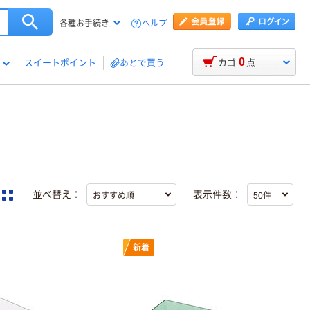
ヘルプ
各種お手続き
0
スイートポイント
あとで買う
カゴ
点
並べ替え：
表示件数：
新着