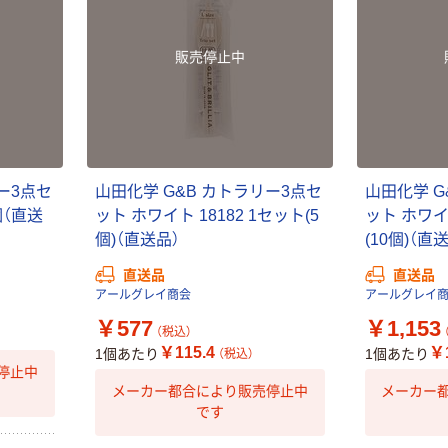
￥140~
（税込）
PEFC認証
オリジナル
人気商品
販売停止中
【アスクル限定】
サントリー 天然
ファーストレイ
水 ミネラルウォ
ト ニトリルグ
ーター ペットボ
ローブ ブル
￥698~
（税込）
トル
ー 粉なし（パ
￥686~
（税込）
ウダーフリー）
ー3点セ
山田化学 G&B カトラリー3点セ
山田化学 G
オリジナル
本気プライス
個（直送
ット ホワイト 18182 1セット(5
ット ホワイト
アスクル 検査用
ファーストレイ
ディスポパンツ
個)（直送品）
(10個)（直
ト ホワイト紙コ
￥96~
（税込）
直送品
直送品
ップ
アールグレイ商会
アールグレイ
￥374~
（税込）
￥577
￥1,153
（税込）
￥115.4
￥1
1個あたり
1個あたり
（税込）
停止中
メーカー都合により販売停止中
メーカー
です