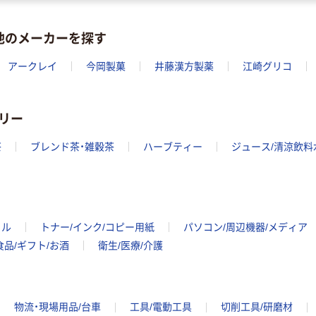
他のメーカーを探す
アークレイ
今岡製菓
井藤漢方製薬
江崎グリコ
リー
茶
ブレンド茶・雑穀茶
ハーブティー
ジュース/清涼飲料
イル
トナー/インク/コピー用紙
パソコン/周辺機器/メディア
食品/ギフト/お酒
衛生/医療/介護
物流・現場用品/台車
工具/電動工具
切削工具/研磨材