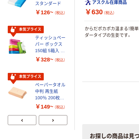
アスクル在庫商品
スタンダード
いマスク
￥630
￥126~
￥458~
（税込）
（税込）
（税込）
からだポカポカ温まる！簡
本気プライス
本気プライス
ダータイプの生姜です。
ティッシュペー
トイレットペー
パー ボックス
パー シングル
150組 5箱入 ア
120ｍ 再生紙
スクル スマート
100% 6ロール
￥328~
￥470~
（税込）
（税込）
コンパクト ビ
リサイクル100
ビッド PEFC認
芯あり FSC認
証
証
本気プライス
期間限定価格
ペーパータオル
アスクル プラ
中判 再生紙
スチックグロー
100％ 200枚
ブ 薄手 粉な
FSC認証 シング
し（パウダーフ
￥149~
￥298~
（税込）
（税込）
ル 大王製紙共同
リー）
企画 オリジナル
お探しの商品は見