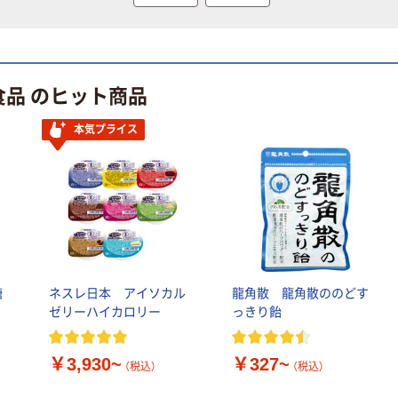
食品 のヒット商品
本気プライス
糖
ネスレ日本 アイソカル
龍角散 龍角散ののどす
ゼリーハイカロリー
っきり飴
￥3,930~
￥327~
（税込）
（税込）