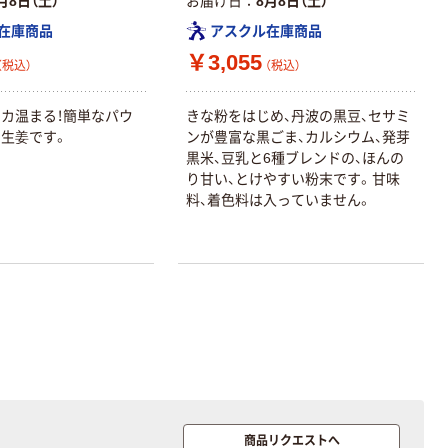
月8日（土）
お届け日
8月8日（土）
スタンダード
在庫商品
アスクル在庫商品
￥126~
（税込）
￥3,055
（税込）
（税込）
本気プライス
カ温まる！簡単なパウ
きな粉をはじめ、丹波の黒豆、セサミ
ティッシュペー
生姜です。
ンが豊富な黒ごま、カルシウム、発芽
パー ボックス
黒米、豆乳と6種ブレンドの、ほんの
150組 5箱入 ア
り甘い、とけやすい粉末です。甘味
スクル スマート
￥328~
（税込）
料、着色料は入っていません。
コンパクト ビ
ビッド PEFC認
証
本気プライス
ペーパータオル
中判 再生紙
100％ 200枚
FSC認証 シング
￥149~
（税込）
ル 大王製紙共同
企画 オリジナル
商品リクエストへ