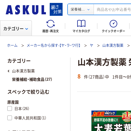
...
栄養補
カテゴリー
履歴・再注文
マイカタログ
クイックオーダー
ホーム
メーカー名から探す-【ヤ・ラ・ワ行】
ヤ
山本漢方製薬
山本漢方製薬 
カテゴリー
山本漢方製薬
8
件（27商品）中
1件目〜8
栄養補給・補助食品（27）
スペックで絞り込む
原産国
日本（26）
中華人民共和国（1）