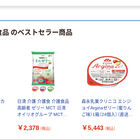
食品 のベストセラー商品
 カ
日清 介護 介護食 介護食品
森永乳業クリニコ エンジ
高齢者 ゼリー MCT 日清
ョイArginaゼリー（蜜りん
オイリオグループ MCT入
ご味）1箱（24個入）（直送
りミニゼリーミックスグ
品）
￥2,378
￥5,443
リーン 0202738 1袋
（税込）
（税込）