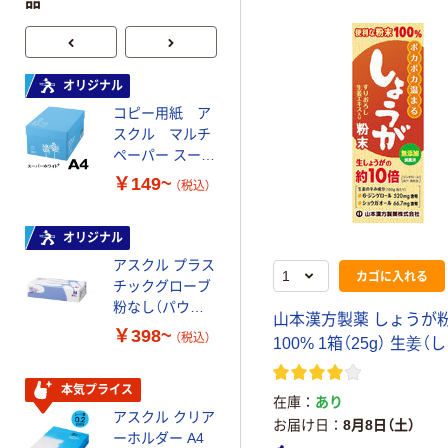
品
オリジナル
オリジナル
コピー用紙 ア
コピー用紙 マ
スクル マルチ
ルチペーパー
ペーパー スーパ
スーパーエコノ
ーホワイト+
ミー+
￥149~
￥149~
（税込）
（税込）
オリジナル
本気プライス
アスクル プラス
トイレットペー
カゴに入れる
チックグローブ
パー ダブル60
粉なし（パウダ
ｍ 再生紙
山本漢方製薬 しょうが
ーフリー）
100% 6ロール
￥398~
￥460~
（税込）
（税込）
100% 1箱（25g） 生姜（
リサイクル100
芯あり FSC認
証
本気プライス
本気プライス
在庫
あり
アスクル クリア
アスクル 耳にや
お届け日
8月8日（土）
ーホルダー A4
さしい やわらか