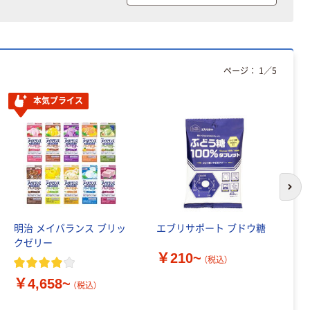
ページ：
1
／
5
本気プライス
次の
明治 メイバランス ブリッ
エブリサポート ブドウ糖
明
クゼリー
ぱ
￥210~
（税込）
￥4,658~
￥
（税込）