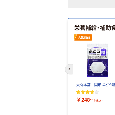
栄養補給・補助
人気商品
人気商品
前のスライドへ
% 健康
味の素 パルスイート カロ
大丸本舗 固形ぶどう
リーカット
￥248~
（税込）
￥280~
（税込）