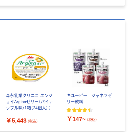
森永乳業クリニコ エンジ
キユーピー ジャネフゼ
ョイArginaゼリー（パイナ
リー飲料
ップル味）1箱（24個入）（直
送品）
￥147~
￥5,443
（税込）
（税込）