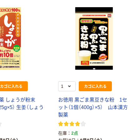
本気プライス
オリジナル
アスクル トイ
コピー用紙 ア
レのおそうじシ
スクル マルチ
ート 大王製紙
ペーパー スーパ
共同企画 トイ
ーホワイト+
￥330~
￥149~
（税込）
（税込）
レクリーナー
トイレシート
オリジナル
本気プライス
オリジナル
【ガムテープ】ア
アスクル プラス
カゴに入れる
カゴに入れる
スクル 現場のチ
チックグローブ
カラ 厚さ
粉なし（パウダ
薬 しょうが粉末
お徳用 黒ごま黒豆きな粉 1セ
0.22mm 布テー
ーフリー）
￥145~
￥398~
（税込）
（税込）
（25g×5） 生姜（しょう
ット（1個（400g）×5） 山本漢方
プ
製薬
本気プライス
アスクル クリア
在庫
2点
ーホルダー A4