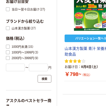
お届け日目安
当日〜翌々日お届け（27)
ブランドから絞り込む
山本漢方製薬（27）
バリエーション一覧へ（6
価格（税込）
1000円未満（15）
山本漢方製薬 青汁 栄養
1000円～1999円（3）
助食品
2000円～3999円（9）
お届け日
8月8日（土）
〜
円
￥798~
（税込）
検索
アスクルのベストセラー商