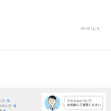
ページ：
1
／
1
ハコ）
スタンプ）