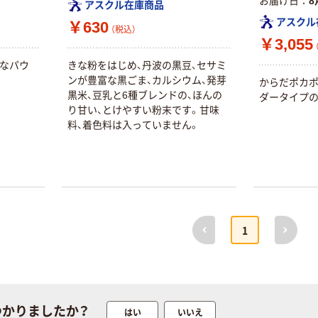
お届け日
8
G バルクタイプ
アスクル在庫商品
モカ 200組 5個
指定医薬部外品
アスクル
アスクル オリジ
￥630
￥428~
（税込）
（税込）
ナルティッシュ
￥140~
￥3,055
（税込）
PEFC認証
単なパウ
きな粉をはじめ、丹波の黒豆、セサミ
オリジナル
人気商品
ンが豊富な黒ごま、カルシウム、発芽
からだポカポ
【アスクル限定】
黒米、豆乳と6種ブレンドの、ほんの
ダータイプの
サントリー 天然
ファーストレイ
り甘い、とけやすい粉末です。甘味
水 ミネラルウォ
ト ニトリルグ
料、着色料は入っていません。
ーター ペットボ
ローブ ブル
￥698~
（税込）
トル
ー 粉なし（パ
￥686~
（税込）
ウダーフリー）
オリジナル
本気プライス
アスクル 検査用
ファーストレイ
ディスポパンツ
ト ホワイト紙コ
前へ
次へ
￥96~
1
（税込）
ップ
￥374~
（税込）
つかりましたか？
はい
いいえ