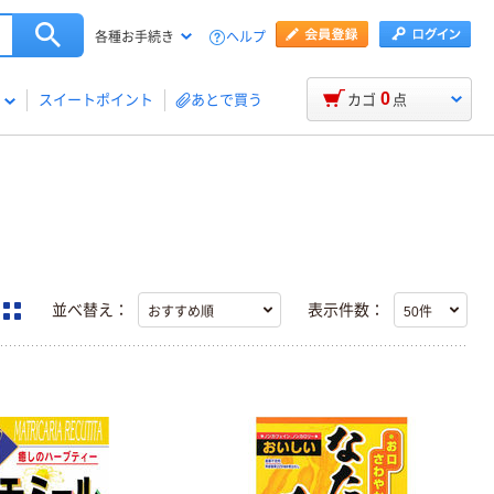
ヘルプ
各種お手続き
0
スイートポイント
あとで買う
カゴ
点
並べ替え：
表示件数：