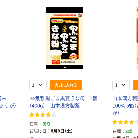
本気プライス
オリジナル
蛍光オプテック
【アスクル限定】
ス1(アスクル限
ファーストレイ
定モデル) 蛍光
ト ニトリルグ
ペン ゼブラ
ローブ ホワイ
￥52~
￥698~
（税込）
（税込）
ト 粉なし（パ
ウダーフリー）
本気プライス
本気プライス
嬬恋銘水 ナチュ
ペーパータオル
カゴに入れる
ラルミネラルウ
小判・シングル
ォーター 500ml
再生紙 200枚
粉末
お徳用 黒ごま黒豆きな粉 1個
山本漢方製
キャップシール
FSC認証紙 アス
￥1,037~
￥143~
（税込）
しょうが）
（400g） 山本漢方製薬
100% 5箱
付き／2Lラベル
クルオリジナル
（税込）
が）
レス 10本
本気プライス
在庫
あり
オリジナル
ティッシュペー
お届け日
8月8日（土）
在庫
2点
スズラン 酒精綿
パー ボックス