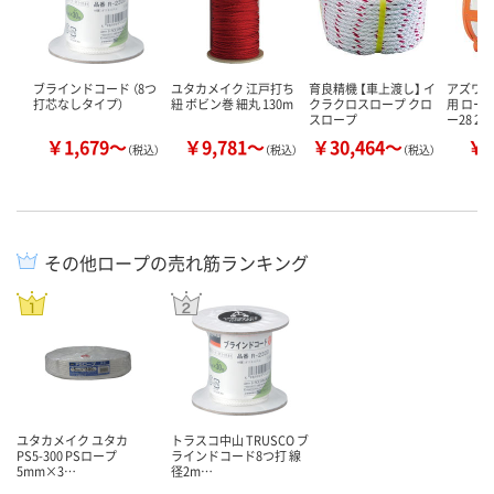
ブラインドコード （8つ
ユタカメイク 江戸打ち
育良精機 【車上渡し】 イ
アズワン
打芯なしタイプ）
紐 ボビン巻 細丸 130m
クラクロスロープ クロ
用 ロープ
スロープ
ー28 2-
￥1,679～
￥9,781～
￥30,464～
￥2
（税込）
（税込）
（税込）
その他ロープの売れ筋ランキング
ユタカメイク ユタカ
トラスコ中山 TRUSCO ブ
PS5-300 PSロープ
ラインドコード8つ打 線
5mm×3…
径2m…