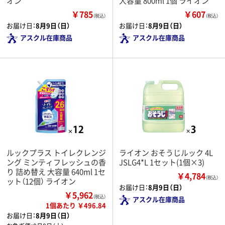
オン
大容量 800ml 1個 ライオン
￥785
￥607
（税込）
（税込）
お届け日：
8月9日（日）
お届け日：
8月9日（日）
アスクル在庫商品
アスクル在庫商品
ルックプラス トイレクレンジ
ライオン おそうじルック 4L
ング ミンティフレッシュの香
JSLG4*L 1セット(1個×3)
り 詰め替え 大容量 640ml 1セ
￥4,784
（税込）
ット（12個） ライオン
お届け日：
8月9日（日）
￥5,962
（税込）
アスクル在庫商品
1個あたり ￥496.84
お届け日：
8月9日（日）