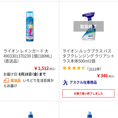
ライオン レインガード 大
ライオン ルックプラス バス
4903301370239 1個(180ML)
タブクレンジング クリアシト
（直送品）
ラス本体500ml1個
￥1,512
（
）
2111件
（税込）
お届け日：
8月28日（金）まで
￥346
（税込）
直送品
いろどり生活百貨か
アスクル在庫商品
らお届け
お取り扱い終了しました