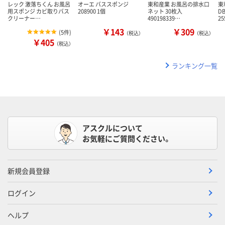
レック 激落ちくん お風呂
オーエ バススポンジ
東和産業 お風呂の排水口
東
用スポンジ カビ取りバス
208900 1個
ネット 30枚入
D
クリーナー…
490198339…
25
￥143
￥309
(
5件
)
（税込）
（税込）
￥405
（税込）
ランキング一覧
アスクルについて
お気軽にご質問ください。
新規会員登録
ログイン
ヘルプ