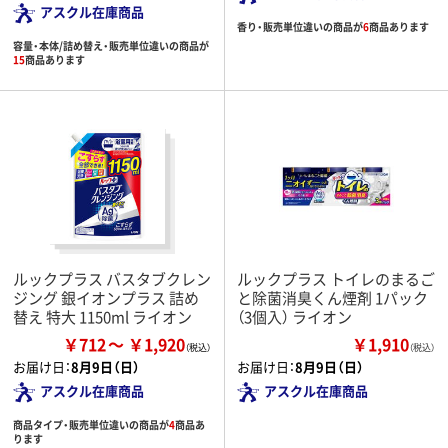
アスクル在庫商品
香り・販売単位違いの商品が
6
商品あります
容量・本体/詰め替え・販売単位違いの商品が
15
商品あります
ルックプラス バスタブクレン
ルックプラス トイレのまるご
ジング 銀イオンプラス 詰め
と除菌消臭くん煙剤 1パック
替え 特大 1150ml ライオン
（3個入） ライオン
￥712
￥1,920
￥1,910
（税込）
お届け日：
8月9日（日）
お届け日：
8月9日（日）
アスクル在庫商品
アスクル在庫商品
商品タイプ・販売単位違いの商品が
4
商品あ
ります