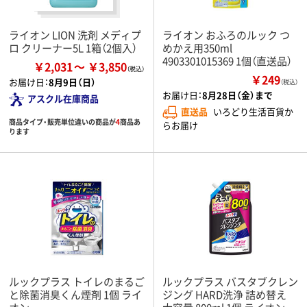
ライオン LION 洗剤 メディプ
ライオン おふろのルック つ
ロ クリーナー5L 1箱（2個入）
めかえ用350ml
4903301015369 1個（直送品）
￥2,031
￥3,850
￥249
お届け日：
8月9日（日）
（税込）
お届け日：
8月28日（金）まで
アスクル在庫商品
直送品
いろどり生活百貨か
商品タイプ・販売単位違いの商品が
4
商品あ
らお届け
ります
ルックプラス トイレのまるご
ルックプラス バスタブクレン
と除菌消臭くん煙剤 1個 ライ
ジング HARD洗浄 詰め替え