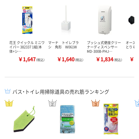
花王 クイックル ミニワ
マーナ トイレブラ
プッシュ式便座クリー
オーエ 
イパー 382337 1組(本
シ 角形 W061W
ナーディスペンサー
とり 収
体+シ…
MD-300B-PHJ…
￥1,647
￥1,640
￥1,834
￥1
（税込）
（税込）
（税込）
バス・トイレ用掃除道具の売れ筋ランキング