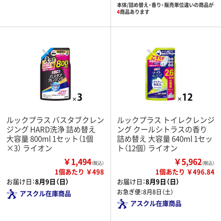
本体/詰め替え・香り・販売単位違いの商品が
4
商品あります
ルックプラス バスタブクレン
ルックプラス トイレクレンジ
ジング HARD洗浄 詰め替え
ング クールシトラスの香り
大容量 800ml 1セット（1個
詰め替え 大容量 640ml 1セッ
×3） ライオン
ト（12個） ライオン
￥1,494
￥5,962
（税込）
（税込）
1個あたり ￥498
1個あたり ￥496.84
お届け日：
8月9日（日）
お届け日：
8月9日（日）
お急ぎ便：
8月8日（土）
アスクル在庫商品
アスクル在庫商品