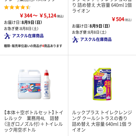
り 詰め替え 大容量 640ml 1個
ライオン
￥344
￥5,124
￥504
（税込）
お届け日：
8月9日（日）
お届け日：
8月9日（日）
お急ぎ便：
8月8日（土）
お急ぎ便：
8月8日（土）
アスクル在庫商品
アスクル在庫商品
種類・販売単位違いの商品が
4
商品あります
【本体＋空ボトルセット】トイ
ルックプラス トイレクレンジ
レルック 業務用4L 詰替
ング クールシトラスの香り
（注ぎ口ノズル付）＋トイレル
詰め替え 大容量 640ml 1個 ラ
ック用空ボトル
イオン