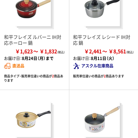
和平フレイズ ルバーニ IH対
和平フレイズ レシード IH対
応ホーロー 鍋
応 鍋
￥1,623
￥1,832
￥2,441
￥8,561
お届け日：
8月24日（月）まで
お届け日：
8月11日（火）
直送品
アスクル在庫商品
商品タイプ・販売単位違いの商品が
2
商品あ
販売単位違いの商品が
2
商品あります
ります