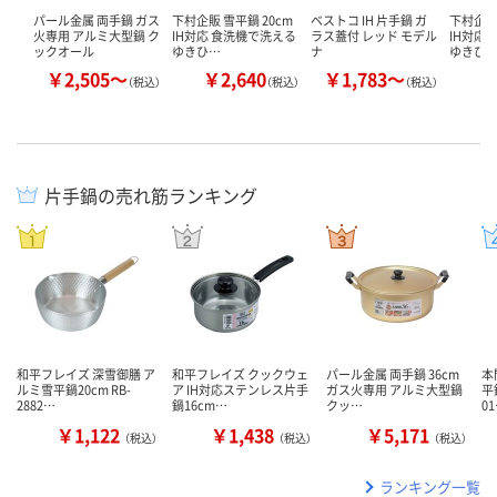
パール金属 両手鍋 ガス
下村企販 雪平鍋 20cm
ベストコ IH 片手鍋 ガ
下村企販 
火専用 アルミ大型鍋 ク
IH対応 食洗機で洗える
ラス蓋付 レッド モデル
IH対応
ックオール
ゆきひ…
ナ
ゆきひ
￥2,505～
￥2,640
￥1,783～
￥
（税込）
（税込）
（税込）
片手鍋の売れ筋ランキング
和平フレイズ 深雪御膳 ア
和平フレイズ クックウェ
パール金属 両手鍋 36cm
本
ルミ雪平鍋20cm RB-
ア IH対応ステンレス片手
ガス火専用 アルミ大型鍋
平
2882…
鍋16cm…
クッ…
0
￥1,122
￥1,438
￥5,171
（税込）
（税込）
（税込）
ランキング一覧