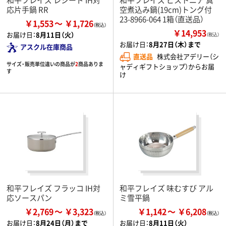
応片手鍋 RR
空煮込み鍋(19cm)トング付
23-8966-064 1箱（直送品）
￥1,553
￥1,726
￥14,953
お届け日：
8月11日（火）
（税込）
お届け日：
8月27日（木）まで
アスクル在庫商品
直送品
株式会社アデリー（シ
サイズ・販売単位違いの商品が
2
商品ありま
ャディギフトショップ）からお届
す
け
和平フレイズ フラッコ IH対
和平フレイズ 味むすび アル
応ソースパン
ミ雪平鍋
￥2,769
￥3,323
￥1,142
￥6,208
お届け日：
8月24日（月）まで
お届け日：
8月11日（火）