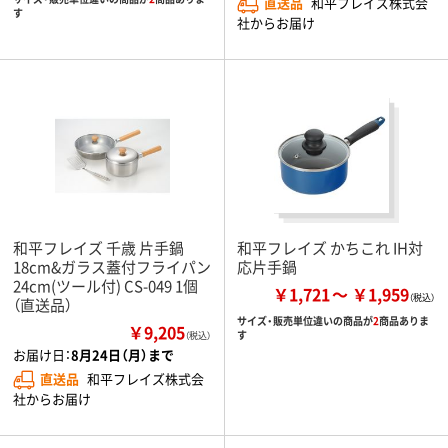
直送品
和平フレイズ株式会
す
社からお届け
和平フレイズ 千歳 片手鍋
和平フレイズ かちこれ IH対
18cm&ガラス蓋付フライパン
応片手鍋
24cm(ツール付) CS-049 1個
￥1,721
￥1,959
（直送品）
サイズ・販売単位違いの商品が
2
商品ありま
￥9,205
す
（税込）
お届け日：
8月24日（月）まで
直送品
和平フレイズ株式会
社からお届け