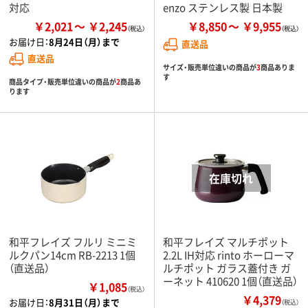
対応
enzo ステンレス製 日本製
￥2,021
￥2,245
￥8,850
￥9,955
お届け日：
8月24日（月）まで
直送品
直送品
サイズ・販売単位違いの商品が
3
商品ありま
す
商品タイプ・販売単位違いの商品が
2
商品あ
ります
和平フレイズ フルリ ミニミ
和平フレイズ マルチポット
ルクパン14cm RB-2213 1個
2.2L IH対応 rinto ホーローマ
（直送品）
ルチポット ガラス蓋付き ガ
ーネット 410620 1個（直送品）
￥1,085
（税込）
￥4,379
お届け日：
8月31日（月）まで
（税込）