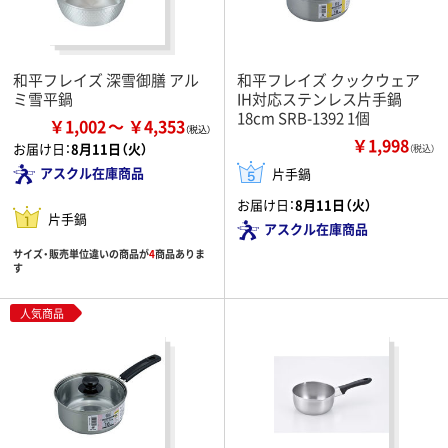
和平フレイズ 深雪御膳 アル
和平フレイズ クックウェア
ミ雪平鍋
IH対応ステンレス片手鍋
18cm SRB-1392 1個
￥1,002
￥4,353
￥1,998
お届け日：
8月11日（火）
（税込）
アスクル在庫商品
片手鍋
お届け日：
8月11日（火）
片手鍋
アスクル在庫商品
サイズ・販売単位違いの商品が
4
商品ありま
す
人気商品