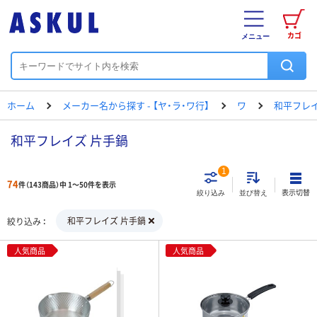
カゴ
メニュー
ホーム
メーカー名から探す - 【ヤ・ラ・ワ行】
ワ
和平フレ
和平フレイズ 片手鍋
1
74
件（143商品）中 1～50件を表示
表示切替
絞り込み
並び替え
和平フレイズ 片手鍋
絞り込み
人気商品
人気商品