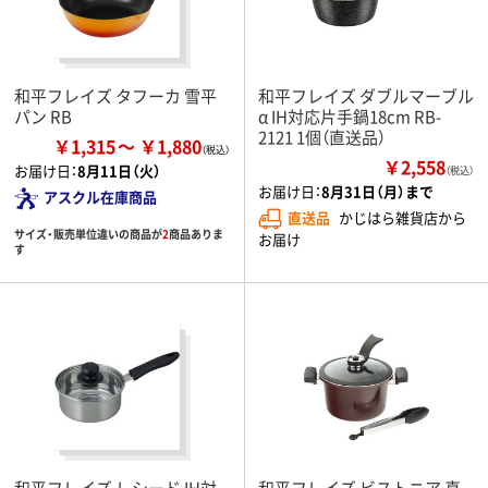
和平フレイズ タフーカ 雪平
和平フレイズ ダブルマーブル
パン RB
α IH対応片手鍋18cm RB-
2121 1個（直送品）
￥1,315
￥1,880
￥2,558
お届け日：
8月11日（火）
（税込）
お届け日：
8月31日（月）まで
アスクル在庫商品
直送品
かじはら雑貨店から
サイズ・販売単位違いの商品が
2
商品ありま
お届け
す
和平フレイズ レシード IH対
和平フレイズ ビストニア 真